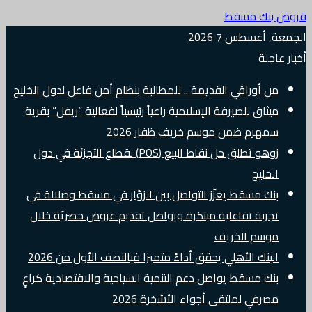
قروض بنك مسقط
الجمعة, أغسطس 7 2026
أخبار عاجلة
من أوراقي القديمة .. للمطالبة بنظام أمن فاعل لدول الخليج
ميثاق للصيرفة الإسلامية راعياً رئيسياً لفعالية “ريفل” بقرية
سمهرم ضمن موسم خريف ظفار 2026
زوهو تطلق حل نقاط البيع (POS) لقطاع التجزئة في دول
الخليج
بنك مسقط يعزّز التواصل بين الزوّار في مسقط وصلالة في
تجربة تفاعلية مبتكرة ويواصل تقديم عروض حصريّة خلال
موسم الخريف
البنك الأهلي يحقق أداءً متميزا فيالنصف الأول من 2026
بنك مسقط يواصل دعم التنمية السياحية والاقتصادية كراعٍ
مصرفي لملتقى أجواء الأشخرة 2026