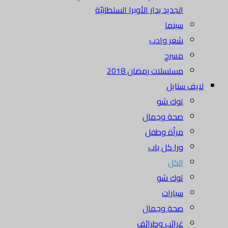
الجديد بدار الأوبرا السلطانيّة
سينما
شعر وادب
مسرح
مسلسلات رمضان 2018
لايف ستايل
توك شو
صحة وجمال
مرأة وطفل
ورا كل باب
الكل
توك شو
سيارات
صحة وجمال
غرائب وطرائف