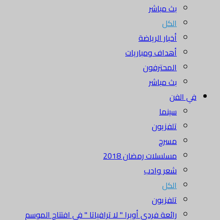
بث مباشر
الكل
أخبار الرياضة
أهداف ومباريات
المحترفون
بث مباشر
في الفن
سينما
تلفزيون
مسرح
مسلسلات رمضان 2018
شعر وادب
الكل
تلفزيون
رائعة فردي أوبرا " لا ترافياتا " في افتتاح الموسم