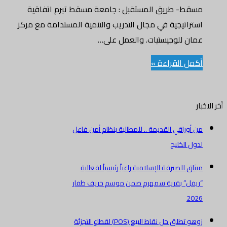
مسقط- طريق المستقبل : جامعة مسقط تبرم اتفاقية
استراتيجية في مجال التدريب والتنمية المستدامة مع مركز
عمان للوجيستيات. والعمل على…
أكمل القراءة »
أخر الاخبار
من أوراقي القديمة .. للمطالبة بنظام أمن فاعل
لدول الخليج
ميثاق للصيرفة الإسلامية راعياً رئيسياً لفعالية
“ريفل” بقرية سمهرم ضمن موسم خريف ظفار
2026
زوهو تطلق حل نقاط البيع (POS) لقطاع التجزئة