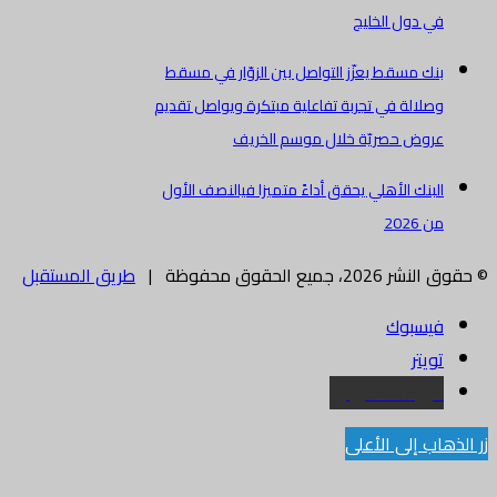
في دول الخليج
بنك مسقط يعزّز التواصل بين الزوّار في مسقط
وصلالة في تجربة تفاعلية مبتكرة ويواصل تقديم
عروض حصريّة خلال موسم الخريف
البنك الأهلي يحقق أداءً متميزا فيالنصف الأول
من 2026
© حقوق النشر 2026، جميع الحقوق محفوظة |
طريق المستقبل
فيسبوك
تويتر
البريد الالكتروني
زر الذهاب إلى الأعلى