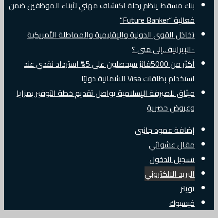
بنك مسقط ينظم رحلة اكتشاف مهني لأبناء الموظفين ضمن
فعالية “Future Banker”
تخاذل القوى الدولية والإقليمية والمماطلة الأمريكية
-الإيرانية ..إلى متى ؟
أكثر من 5000فائز سيحصلون على 5% استرداد نقدي عند
استخدام بطاقات Visa الائتمانية دوليًا
ميثاق للصيرفة الإسلامية يواصل تقديم خطة التوفير بمزايا
وعروض حصرية
إضافة عمود جانبي
مقال عشوائي
تسجيل الدخول
البريد الالكتروني
تويتر
فيسبوك