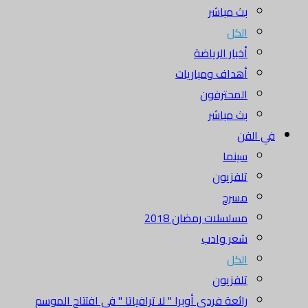
بث مباشر
الكل
أخبار الرياضة
أهداف ومباريات
المحترفون
بث مباشر
في الفن
سينما
تلفزيون
مسرح
مسلسلات رمضان 2018
شعر وادب
الكل
تلفزيون
رائعة فردي أوبرا " لا ترافياتا " في افتتاح الموسم