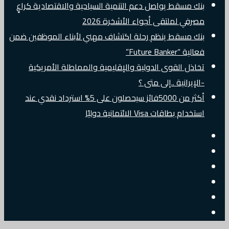
بنك مسقط يواصل دعم التنمية السياحية والاقتصادية كراعٍ
مصرفي لملتقى أجواء الأشخرة 2026
بنك مسقط ينظم رحلة اكتشاف مهني لأبناء الموظفين ضمن
فعالية “Future Banker”
تخاذل القوى الدولية والإقليمية والمماطلة الأمريكية
-الإيرانية ..إلى متى ؟
أكثر من 5000فائز سيحصلون على 5% استرداد نقدي عند
استخدام بطاقات Visa الائتمانية دوليًا
إضافة
مقال
عمود
جانبي
تسجيل
عشوائي
البريد
الدخول
تويتر
الالكتروني
فيسبوك