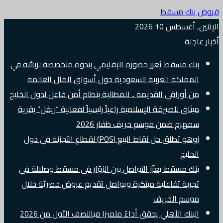
قروض بنك مسقط
الإثنين, أغسطس 10 2026
أخبار عاجلة
بنك مسقط يُعزز حضوره الإقليمي بندوة متخصصة لزبائنه في
المملكة العربية السعودية حول أسواق المال العالمة
من أوراقي القديمة .. للمطالبة بنظام أمن فاعل لدول الخليج
ميثاق للصيرفة الإسلامية راعياً رئيسياً لفعالية “ريفل” بقرية
سمهرم ضمن موسم خريف ظفار 2026
زوهو تطلق حل نقاط البيع (POS) لقطاع التجزئة في دول
الخليج
بنك مسقط يعزّز التواصل بين الزوّار في مسقط وصلالة في
تجربة تفاعلية مبتكرة ويواصل تقديم عروض حصريّة خلال
موسم الخريف
البنك الأهلي يحقق أداءً متميزا فيالنصف الأول من 2026