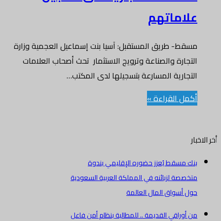
علاماتهم
مسقط- طريق المستقبل: آسيا بنت إسماعيل العجمية وزارة
التجارة والصناعة وترويج الاستثمار تحث أصحاب العلامات
التجارية المسارعة بتسجيلها لدى المكتب…
أكمل القراءة »
أخر الاخبار
بنك مسقط يُعزز حضوره الإقليمي بندوة
متخصصة لزبائنه في المملكة العربية السعودية
حول أسواق المال العالمة
من أوراقي القديمة .. للمطالبة بنظام أمن فاعل