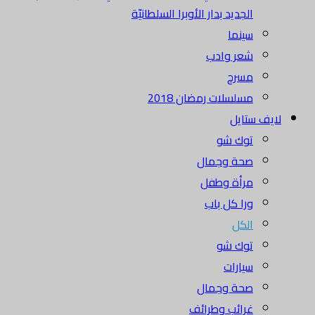
الجديد بدار الأوبرا السلطانيّة
سينما
شعر وادب
مسرح
مسلسلات رمضان 2018
لايف ستايل
توك شو
صحة وجمال
مرأة وطفل
ورا كل باب
الكل
توك شو
سيارات
صحة وجمال
غرائب وطرائف