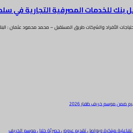
 بنك للخدمات المصرفية التجارية في سلطنة ع
ب احتياجات الأفراد والشركات طريق المستقبل – محمد محمود عثمان : البن
هرم ضمن موسم خريف ظفار 2026
ة تفاعلية مبتكرة ويواصل تقديم عروض حصريّة خلال موسم الخريف