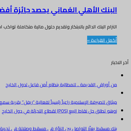
البنك الأهلي العُماني يحصد جائزة أفضل
التزام البنك الدائم بالابتكار وتقديم حلول مالية متكاملة تواك
أكمل القراءة »
أخر الاخبار
من أوراقي القديمة .. للمطالبة بنظام أمن فاعل لدول الخليج
ميثاق للصيرفة الإسلامية راعياً رئيسياً لفعالية “ريفل” بقرية سم
زوهو تطلق حل نقاط البيع (POS) لقطاع التجزئة في دول الخليج
بنك مسقط يعزّز التواصل بين الزوّار في مسقط وصلالة في تجرب