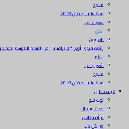
مسرح
مسلسلات رمضان 2018
شعر وادب
الكل
تلفزيون
رائعة فردي أوبرا " لا ترافياتا " في افتتاح الموسم الجديد بدا
سينما
شعر وادب
مسرح
مسلسلات رمضان 2018
لايف ستايل
توك شو
صحة وجمال
مرأة وطفل
ورا كل باب