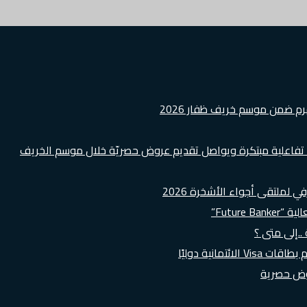
هرم ضمن موسم خريف ظفار 2026
ة تفاعلية مبتكرة ويواصل تقديم عروض حصريّة خلال موسم الخريف
لملتقى أجواء الأشخرة 2026
Futur”
..إلى متى ؟
روض حصرية