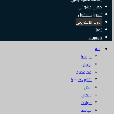
مقال عشوائي
تسجيل الدخول
البريد الالكتروني
تويتر
فيسبوك
أخبار
سياسة
برلمان
محافظات
شئون خارجية
الكل
برلمان
حوادث
سياسة