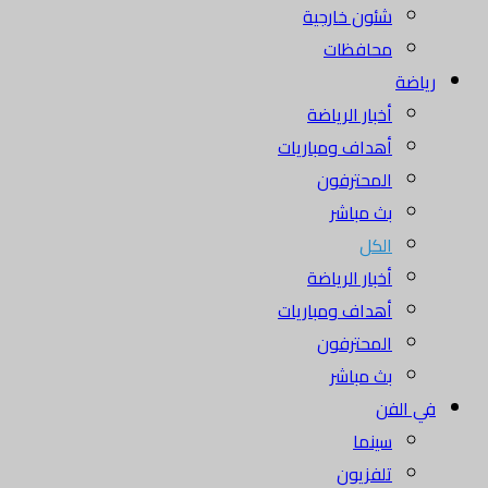
شئون خارجية
محافظات
رياضة
أخبار الرياضة
أهداف ومباريات
المحترفون
بث مباشر
الكل
أخبار الرياضة
أهداف ومباريات
المحترفون
بث مباشر
في الفن
سينما
تلفزيون