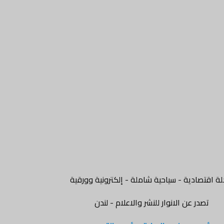
ة اقتصادية - سياحية شاملة - إلكترونية وورقية
تصدر عن الانوار للنشر والاعلام - لندن