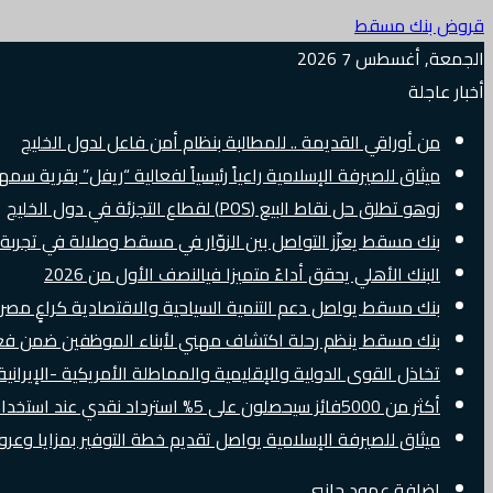
قروض بنك مسقط
الجمعة, أغسطس 7 2026
أخبار عاجلة
من أوراقي القديمة .. للمطالبة بنظام أمن فاعل لدول الخليج
ميثاق للصيرفة الإسلامية راعياً رئيسياً لفعالية “ريفل” بقرية سم
زوهو تطلق حل نقاط البيع (POS) لقطاع التجزئة في دول الخليج
بنك مسقط يعزّز التواصل بين الزوّار في مسقط وصلالة في تجرب
البنك الأهلي يحقق أداءً متميزا فيالنصف الأول من 2026
بنك مسقط يواصل دعم التنمية السياحية والاقتصادية كراعٍ مصرفي 
بنك مسقط ينظم رحلة اكتشاف مهني لأبناء الموظفين ضمن فعالية “e Banker
تخاذل القوى الدولية والإقليمية والمماطلة الأمريكية -الإيرانية 
أكثر من 5000فائز سيحصلون على 5% استرداد نقدي عند استخدام بطاقات Visa الائتمانية دوليًا
ميثاق للصيرفة الإسلامية يواصل تقديم خطة التوفير بمزايا وع
إضافة عمود جانبي