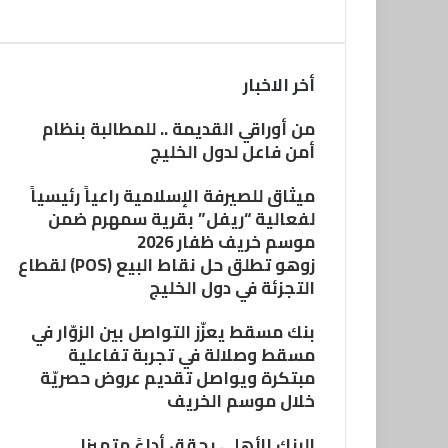
أخر الاخبار
من أوراقي القديمة .. للمطالبة بنظام
أمن فاعل لدول الخليج
ميثاق للصيرفة الإسلامية راعياً رئيسياً
لفعالية “ريفل” بقرية سمهرم ضمن
موسم خريف ظفار 2026
زوهو تطلق حل نقاط البيع (POS) لقطاع
التجزئة في دول الخليج
بنك مسقط يعزّز التواصل بين الزوّار في
مسقط وصلالة في تجربة تفاعلية
مبتكرة ويواصل تقديم عروض حصريّة
خلال موسم الخريف
البنك الأهلي يحقق أداءً متميزا