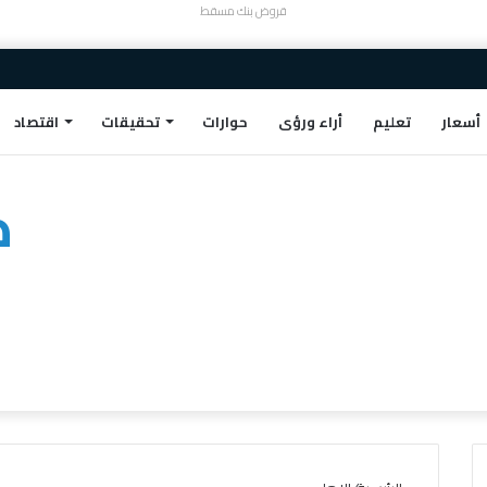
قروض بنك مسقط
أسعار
تعليم
أراء ورؤى
حوارات
تحقيقات
اقتصاد
ط