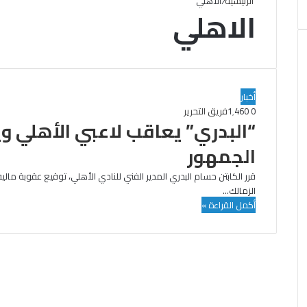
الرئيسية
/
الاهلي
الاهلي
أخبار
0
1٬460
فريق التحرير
“البدري” يعاقب لاعبي الأهلي و
الجمهور
قرر الكابتن حسام البدري المدير الفني للنادي الأهلي، توقيع عقوبة ما
الزمالك…
أكمل القراءة »