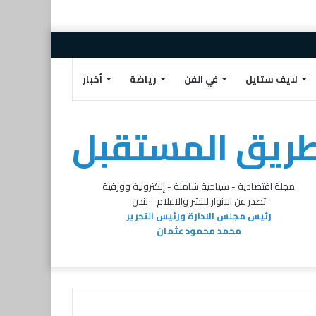
إضافة
مقال
تسجيل
تويتر
البريد
فيسبوك
عمود
عشوائي
الدخول
الالكتروني
لايف ستايل
في الفن
رياضة
أخبار
جانبي
ريق المستقبل
مجلة اقتصادية - سياحية شاملة - إلكترونية وورقية
تصدر عن الانوار للنشر والاعلام - لندن
رئيس مجلس الادارة ورئيس التحرير
محمد محمود عثمان