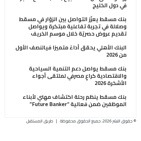
في دول الخليج
بنك مسقط يعزّز التواصل بين الزوّار في مسقط
وصلالة في تجربة تفاعلية مبتكرة ويواصل
تقديم عروض حصريّة خلال موسم الخريف
البنك الأهلي يحقق أداءً متميزا فيالنصف الأول
من 2026
بنك مسقط يواصل دعم التنمية السياحية
والاقتصادية كراعٍ مصرفي لملتقى أجواء
الأشخرة 2026
بنك مسقط ينظم رحلة اكتشاف مهني لأبناء
الموظفين ضمن فعالية “Future Banker”
© حقوق النشر 2026، جميع الحقوق محفوظة |
طريق المستقبل
فيسبوك
تويتر
زر
البريد