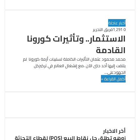
أخبار عاجلة
0
1٬291
فريق التحرير
الاستثمار.. وتأثيرات كورونا
القادمة
محمد محمود عثمان التأثيرات الكاملة لسلبيات أزمة كورونا لم
يلتفت إليها أحد حتى الآن ،مع إنشغال العالم في تركيزكل
الجهودعلى…
أكمل القراءة »
أخر الاخبار
زوهو تطلق حل نقاط البيع (POS) لقطاع التجزئة