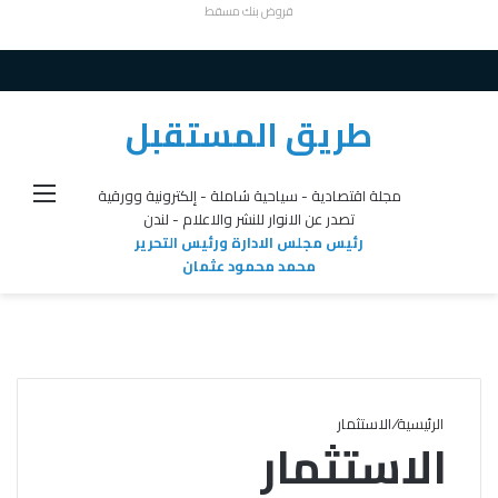
قروض بنك مسقط
طريق المستقبل
القائ
مجلة اقتصادية - سياحية شاملة - إلكترونية وورقية
تصدر عن الانوار للنشر والاعلام - لندن
رئيس مجلس الادارة ورئيس التحرير
محمد محمود عثمان
الرئيسية
/
الاستثمار
الاستثمار