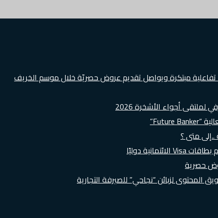
ة تفاعلية مبتكرة ويواصل تقديم عروض حصريّة خلال موسم الخريف
لملتقى أجواء الأشخرة 2026
Futur”
..إلى متى ؟
روض حصرية
 المحتوى لزبائن “نجاحي” للصيرفة التجارية