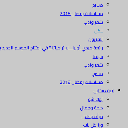
مسرح
مسلسلات رمضان 2018
شعر وادب
الكل
تلفزيون
رائعة فردي أوبرا " لا ترافياتا " في افتتاح الموسم الجديد بدا
سينما
شعر وادب
مسرح
مسلسلات رمضان 2018
لايف ستايل
توك شو
صحة وجمال
مرأة وطفل
ورا كل باب