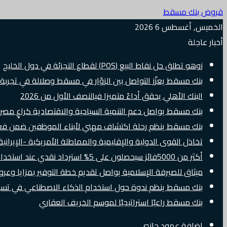
قروض بنك مسقط
الخميس, أغسطس 6 2026
أخبار عاجلة
زوهو تطلق حل نقاط البيع (POS) لقطاع التجزئة في دول الخليج
بنك مسقط يعزّز التواصل بين الزوّار في مسقط وصلالة في تجرب
البنك الأهلي يحقق أداءً متميزا فيالنصف الأول من 2026
بنك مسقط يواصل دعم التنمية السياحية والاقتصادية كراعٍ مصرفي 
بنك مسقط ينظم رحلة اكتشاف مهني لأبناء الموظفين ضمن فعالية “e Banker
تخاذل القوى الدولية والإقليمية والمماطلة الأمريكية -الإيرانية 
أكثر من 5000فائز سيحصلون على 5% استرداد نقدي عند استخدام بطاقات Visa الائتمانية دوليًا
ميثاق للصيرفة الإسلامية يواصل تقديم خطة التوفير بمزايا وع
بنك مسقط ينظم ندوة حول استخدام الذكاء الاصطناعي في تسويق
بنك مسقط راعيًا استراتيجيًا لموسم الخريف العقاري
إضافة عمود جانبي