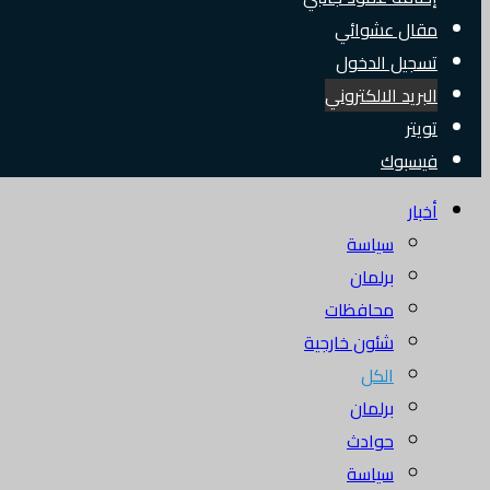
مقال عشوائي
تسجيل الدخول
البريد الالكتروني
تويتر
فيسبوك
أخبار
سياسة
برلمان
محافظات
شئون خارجية
الكل
برلمان
حوادث
سياسة