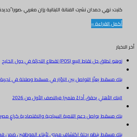
كتبت: نهي حمدان نشرت الفنانة اللبنانية رزان مغربي ،صورا ًجدي
أكمل القراءة »
أخر الاخبار
زوهو تطلق حل نقاط البيع (POS) لقطاع التجزئة في دول الخليج
بنك مسقط يعزّز التواصل بين الزوّار في مسقط وصلالة في تجرب
البنك الأهلي يحقق أداءً متميزا فيالنصف الأول من 2026
بنك مسقط يواصل دعم التنمية السياحية والاقتصادية كراعٍ مصرفي 
بنك مسقط ينظم رحلة اكتشاف مهني لأبناء الموظفين ضمن فعالية “e Banker