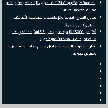
بنك مسقط ينظم رحلة اكتشاف مهني لأبناء الموظفين ضمن
فعالية “Future Banker”
تخاذل القوى الدولية والإقليمية والمماطلة الأمريكية
-الإيرانية ..إلى متى ؟
أكثر من 5000فائز سيحصلون على 5% استرداد نقدي عند
استخدام بطاقات Visa الائتمانية دوليًا
ميثاق للصيرفة الإسلامية يواصل تقديم خطة التوفير بمزايا
وعروض حصرية
إضافة
مقال
عمود
جانبي
تسجيل
عشوائي
البريد
الدخول
تويتر
الالكتروني
فيسبوك