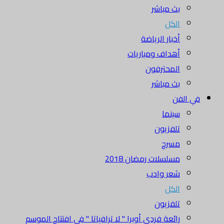
بث مباشر
الكل
أخبار الرياضة
أهداف ومباريات
المحترفون
بث مباشر
في الفن
سينما
تلفزيون
مسرح
مسلسلات رمضان 2018
شعر وادب
الكل
تلفزيون
رائعة فردي أوبرا " لا ترافياتا " في افتتاح الموسم