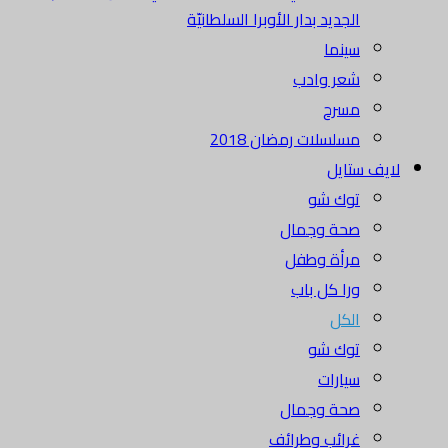
الجديد بدار الأوبرا السلطانيّة
سينما
شعر وادب
مسرح
مسلسلات رمضان 2018
لايف ستايل
توك شو
صحة وجمال
مرأة وطفل
ورا كل باب
الكل
توك شو
سيارات
صحة وجمال
غرائب وطرائف