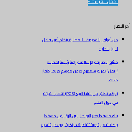
أكمل القراءة »
أخر الاخبار
من أوراقي القديمة .. للمطالبة بنظام أمن فاعل
لدول الخليج
ميثاق للصيرفة الإسلامية راعياً رئيسياً لفعالية
“ريفل” بقرية سمهرم ضمن موسم خريف ظفار
2026
زوهو تطلق حل نقاط البيع (POS) لقطاع التجزئة
في دول الخليج
بنك مسقط يعزّز التواصل بين الزوّار في مسقط
وصلالة في تجربة تفاعلية مبتكرة ويواصل تقديم