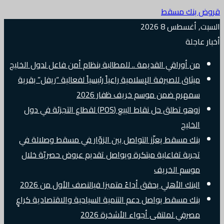
قروض بنك مسقط
السبت, أغسطس 8 2026
أخبار عاجلة
من أوراقي القديمة .. للمطالبة بنظام أمن فاعل لدول الخليج
ميثاق للصيرفة الإسلامية راعياً رئيسياً لفعالية “ريفل” بقرية
سمهرم ضمن موسم خريف ظفار 2026
زوهو تطلق حل نقاط البيع (POS) لقطاع التجزئة في دول
الخليج
بنك مسقط يعزّز التواصل بين الزوّار في مسقط وصلالة في
تجربة تفاعلية مبتكرة ويواصل تقديم عروض حصريّة خلال
موسم الخريف
البنك الأهلي يحقق أداءً متميزا فيالنصف الأول من 2026
بنك مسقط يواصل دعم التنمية السياحية والاقتصادية كراعٍ
مصرفي لملتقى أجواء الأشخرة 2026