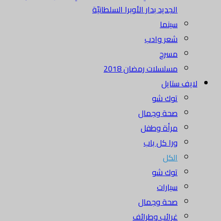
الجديد بدار الأوبرا السلطانيّة
سينما
شعر وادب
مسرح
مسلسلات رمضان 2018
لايف ستايل
توك شو
صحة وجمال
مرأة وطفل
ورا كل باب
الكل
توك شو
سيارات
صحة وجمال
غرائب وطرائف