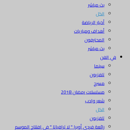
بث مباشر
الكل
أخبار الرياضة
أهداف ومباريات
المحترفون
بث مباشر
في الفن
سينما
تلفزيون
مسرح
مسلسلات رمضان 2018
شعر وادب
الكل
تلفزيون
رائعة فردي أوبرا " لا ترافياتا " في افتتاح الموسم