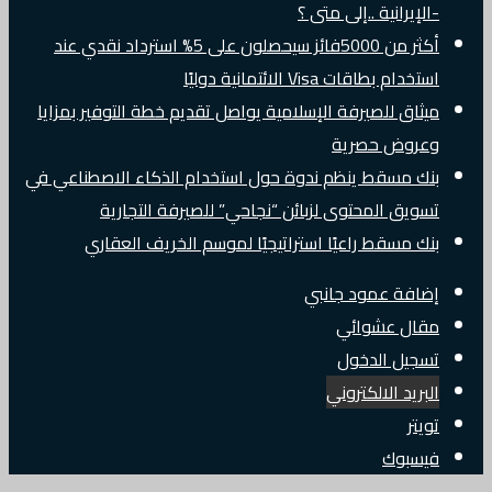
-الإيرانية ..إلى متى ؟
أكثر من 5000فائز سيحصلون على 5% استرداد نقدي عند
استخدام بطاقات Visa الائتمانية دوليًا
ميثاق للصيرفة الإسلامية يواصل تقديم خطة التوفير بمزايا
وعروض حصرية
بنك مسقط ينظم ندوة حول استخدام الذكاء الاصطناعي في
تسويق المحتوى لزبائن “نجاحي” للصيرفة التجارية
بنك مسقط راعيًا استراتيجيًا لموسم الخريف العقاري
إضافة عمود جانبي
مقال عشوائي
تسجيل الدخول
البريد الالكتروني
تويتر
فيسبوك