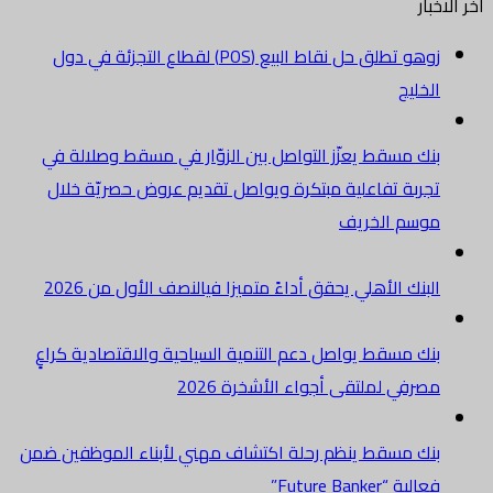
أخر الاخبار
زوهو تطلق حل نقاط البيع (POS) لقطاع التجزئة في دول
الخليج
بنك مسقط يعزّز التواصل بين الزوّار في مسقط وصلالة في
تجربة تفاعلية مبتكرة ويواصل تقديم عروض حصريّة خلال
موسم الخريف
البنك الأهلي يحقق أداءً متميزا فيالنصف الأول من 2026
بنك مسقط يواصل دعم التنمية السياحية والاقتصادية كراعٍ
مصرفي لملتقى أجواء الأشخرة 2026
بنك مسقط ينظم رحلة اكتشاف مهني لأبناء الموظفين ضمن
فعالية “Future Banker”