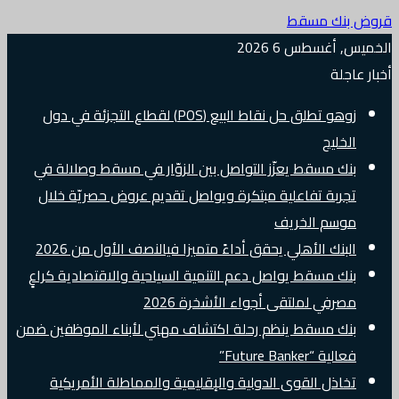
قروض بنك مسقط
الخميس, أغسطس 6 2026
أخبار عاجلة
زوهو تطلق حل نقاط البيع (POS) لقطاع التجزئة في دول
الخليج
بنك مسقط يعزّز التواصل بين الزوّار في مسقط وصلالة في
تجربة تفاعلية مبتكرة ويواصل تقديم عروض حصريّة خلال
موسم الخريف
البنك الأهلي يحقق أداءً متميزا فيالنصف الأول من 2026
بنك مسقط يواصل دعم التنمية السياحية والاقتصادية كراعٍ
مصرفي لملتقى أجواء الأشخرة 2026
بنك مسقط ينظم رحلة اكتشاف مهني لأبناء الموظفين ضمن
فعالية “Future Banker”
تخاذل القوى الدولية والإقليمية والمماطلة الأمريكية