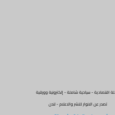
ة اقتصادية - سياحية شاملة - إلكترونية وورقية
تصدر عن الانوار للنشر والاعلام - لندن