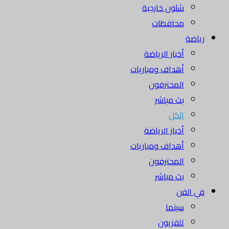
شئون خارجية
محافظات
رياضة
أخبار الرياضة
أهداف ومباريات
المحترفون
بث مباشر
الكل
أخبار الرياضة
أهداف ومباريات
المحترفون
بث مباشر
في الفن
سينما
تلفزيون