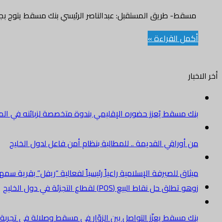
مسقط- طريق المستقبل: عبدالناصر الرئيسي بنك مسقط يتوج بجائزة أفض
أكمل القراءة »
أخر الاخبار
بنك مسقط يُعزز حضوره الإقليمي بندوة متخصصة لزبائنه في الم
من أوراقي القديمة .. للمطالبة بنظام أمن فاعل لدول الخليج
ميثاق للصيرفة الإسلامية راعياً رئيسياً لفعالية “ريفل” بقرية سم
زوهو تطلق حل نقاط البيع (POS) لقطاع التجزئة في دول الخليج
بنك مسقط يعزّز التواصل بين الزوّار في مسقط وصلالة في تجرب