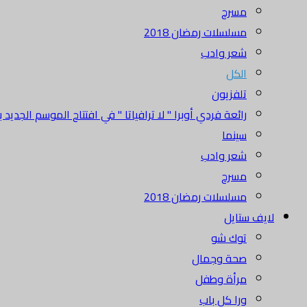
مسرح
مسلسلات رمضان 2018
شعر وادب
الكل
تلفزيون
رائعة فردي أوبرا " لا ترافياتا " في افتتاح الموسم الجديد بدا
سينما
شعر وادب
مسرح
مسلسلات رمضان 2018
لايف ستايل
توك شو
صحة وجمال
مرأة وطفل
ورا كل باب