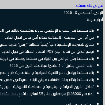
قروض بنك مسقط
الإثنين, أغسطس 10 2026
أخبار عاجلة
بنك مسقط يُعزز حضوره الإقليمي بندوة متخصصة لزبائنه في الم
من أوراقي القديمة .. للمطالبة بنظام أمن فاعل لدول الخليج
ميثاق للصيرفة الإسلامية راعياً رئيسياً لفعالية “ريفل” بقرية سم
زوهو تطلق حل نقاط البيع (POS) لقطاع التجزئة في دول الخليج
بنك مسقط يعزّز التواصل بين الزوّار في مسقط وصلالة في تجرب
البنك الأهلي يحقق أداءً متميزا فيالنصف الأول من 2026
بنك مسقط يواصل دعم التنمية السياحية والاقتصادية كراعٍ مصرفي 
بنك مسقط ينظم رحلة اكتشاف مهني لأبناء الموظفين ضمن فعالية “e Banker
تخاذل القوى الدولية والإقليمية والمماطلة الأمريكية -الإيرانية 
أكثر من 5000فائز سيحصلون على 5% استرداد نقدي عند استخدام بطاقات Visa الائتمانية دوليًا
إضافة عمود جانبي