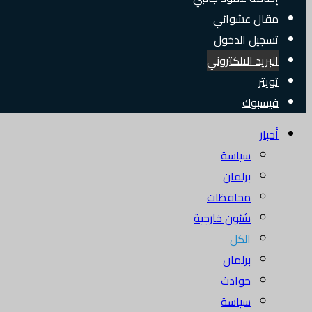
مقال عشوائي
تسجيل الدخول
البريد الالكتروني
تويتر
فيسبوك
أخبار
سياسة
برلمان
محافظات
شئون خارجية
الكل
برلمان
حوادث
سياسة