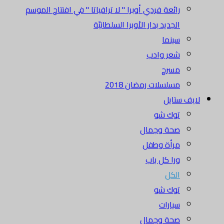
رائعة فردي أوبرا " لا ترافياتا " في افتتاح الموسم
الجديد بدار الأوبرا السلطانيّة
سينما
شعر وادب
مسرح
مسلسلات رمضان 2018
لايف ستايل
توك شو
صحة وجمال
مرأة وطفل
ورا كل باب
الكل
توك شو
سيارات
صحة وجمال