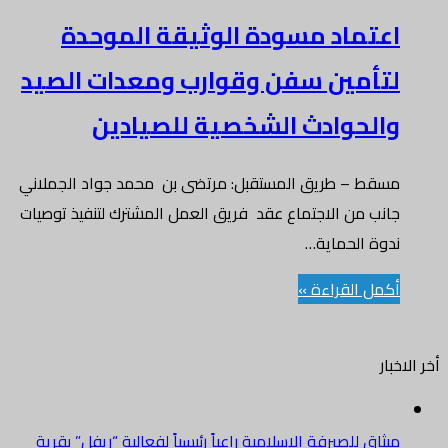
اعتماد مسودة الوثيقة الموحدة
لتأمين سفن وقوارب ومعدات الصيد
والحوادث الشخصية للصيادين
مسقط – طريق المستقبل: مرتضى بن محمد جواد الجملاني
جانب من الاجتماع عقد فريق العمل المشترك لتنفيذ توصيات
ندوة الحماية…
أكمل القراءة »
أخر الاخبار
ميثاق للصيرفة الإسلامية راعياً رئيسياً لفعالية “ريفل” بقرية