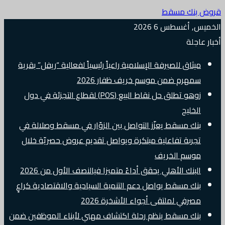
قروض بنك مسقط
الخميس, أغسطس 6 2026
أخبار عاجلة
ميثاق للصيرفة الإسلامية راعياً رئيسياً لفعالية “ريفل” بقرية
سمهرم ضمن موسم خريف ظفار 2026
زوهو تطلق حل نقاط البيع (POS) لقطاع التجزئة في دول
الخليج
بنك مسقط يعزّز التواصل بين الزوّار في مسقط وصلالة في
تجربة تفاعلية مبتكرة ويواصل تقديم عروض حصريّة خلال
موسم الخريف
البنك الأهلي يحقق أداءً متميزا فيالنصف الأول من 2026
بنك مسقط يواصل دعم التنمية السياحية والاقتصادية كراعٍ
مصرفي لملتقى أجواء الأشخرة 2026
بنك مسقط ينظم رحلة اكتشاف مهني لأبناء الموظفين ضمن