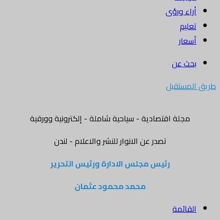
أراء ورؤى
تعليم
أسعار
بحث عن
طريق المستقبل
مجلة اقتصادية - سياحية شاملة - إلكترونية وورقية
تصدر عن الانوار للنشر والاعلام - لندن
رئيس مجلس الادارة ورئيس التحرير
محمد محمود عثمان
القائمة