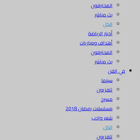
المحترفون
بث مباشر
الكل
أخبار الرياضة
أهداف ومباريات
المحترفون
بث مباشر
في الفن
سينما
تلفزيون
مسرح
مسلسلات رمضان 2018
شعر وادب
الكل
تلفزيون