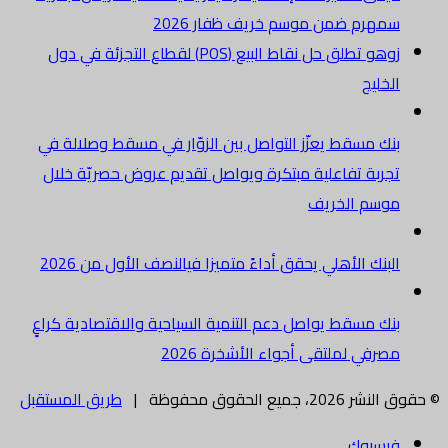
سمهرم ضمن موسم خريف ظفار 2026
زوهو تطلق حل نقاط البيع (POS) لقطاع التجزئة في دول
الخليج
بنك مسقط يعزّز التواصل بين الزوّار في مسقط وصلالة في
تجربة تفاعلية مبتكرة ويواصل تقديم عروض حصريّة خلال
موسم الخريف
البنك الأهلي يحقق أداءً متميزا فيالنصف الأول من 2026
بنك مسقط يواصل دعم التنمية السياحية والاقتصادية كراعٍ
مصرفي لملتقى أجواء الأشخرة 2026
© حقوق النشر 2026، جميع الحقوق محفوظة |
طريق المستقبل
فيسبوك