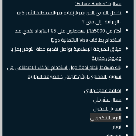
فعالية “Future Banker”
تخاذل القوى الدولية والإقليمية والمماطلة الأمريكية
-الإيرانية ..إلى متى ؟
أكثر من 5000فائز سيحصلون على 5% استرداد نقدي عند
استخدام بطاقات Visa الائتمانية دوليًا
ميثاق للصيرفة الإسلامية يواصل تقديم خطة التوفير بمزايا
وعروض حصرية
بنك مسقط ينظم ندوة حول استخدام الذكاء الاصطناعي في
تسويق المحتوى لزبائن “نجاحي” للصيرفة التجارية
إضافة عمود جانبي
مقال عشوائي
تسجيل الدخول
البريد الالكتروني
تويتر
فيسبوك