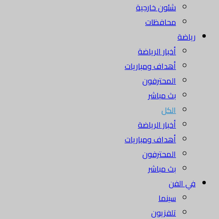
شئون خارجية
محافظات
رياضة
أخبار الرياضة
أهداف ومباريات
المحترفون
بث مباشر
الكل
أخبار الرياضة
أهداف ومباريات
المحترفون
بث مباشر
في الفن
سينما
تلفزيون