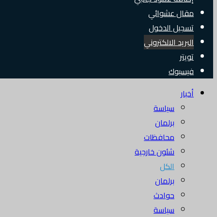
مقال عشوائي
تسجيل الدخول
البريد الالكتروني
تويتر
فيسبوك
أخبار
سياسة
برلمان
محافظات
شئون خارجية
الكل
برلمان
حوادث
سياسة