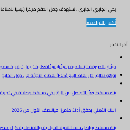
يحي الجابري الجابري : نستهدف جعل الدقم مركزا رئيسيا للصن
أكمل القراءة »
أخر الاخبار
ميثاق للصيرفة الإسلامية راعياً رئيسياً لفعالية “ريفل” بقرية سم
زوهو تطلق حل نقاط البيع (POS) لقطاع التجزئة في دول الخليج
بنك مسقط يعزّز التواصل بين الزوّار في مسقط وصلالة في تجرب
البنك الأهلي يحقق أداءً متميزا فيالنصف الأول من 2026
بنك مسقط يواصل دعم التنمية السياحية والاقتصادية كراعٍ مصرفي 