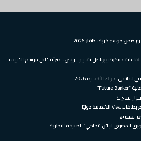
هرم ضمن موسم خريف ظفار 2026
ة تفاعلية مبتكرة ويواصل تقديم عروض حصريّة خلال موسم الخريف
لملتقى أجواء الأشخرة 2026
Futur”
..إلى متى ؟
روض حصرية
 المحتوى لزبائن “نجاحي” للصيرفة التجارية