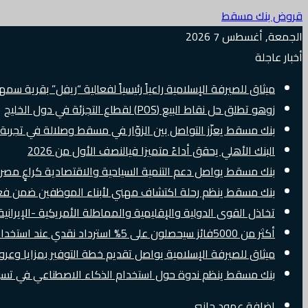
قروض بنك مسقط
الجمعة, أغسطس 7 2026
أخبار عاجلة
ميثاق للصيرفة الإسلامية راعياً رئيسياً لفعالية “ريفل” بقرية سم
زوهو تطلق حل نقاط البيع (POS) لقطاع التجزئة في دول الخليج
بنك مسقط يعزّز التواصل بين الزوّار في مسقط وصلالة في تجرب
البنك الأهلي يحقق أداءً متميزا فيالنصف الأول من 2026
بنك مسقط يواصل دعم التنمية السياحية والاقتصادية كراعٍ مصرفي 
بنك مسقط ينظم رحلة اكتشاف مهني لأبناء الموظفين ضمن فعالية “e Banker
تخاذل القوى الدولية والإقليمية والمماطلة الأمريكية -الإيرانية 
أكثر من 5000فائز سيحصلون على 5% استرداد نقدي عند استخدام بطاقات Visa الائتمانية دوليًا
ميثاق للصيرفة الإسلامية يواصل تقديم خطة التوفير بمزايا وع
بنك مسقط ينظم ندوة حول استخدام الذكاء الاصطناعي في تسويق
إضافة عمود جانبي