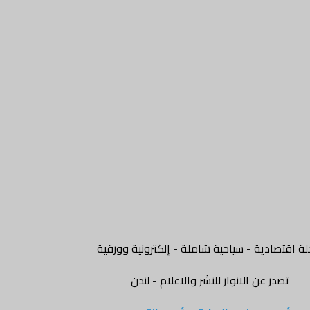
ة اقتصادية - سياحية شاملة - إلكترونية وورقية
تصدر عن الانوار للنشر والاعلام - لندن