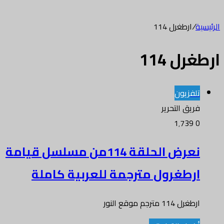
الرئيسية
/
ارطغرل 114
ارطغرل 114
تلفزيون
فريق التحرير
1٬739
0
نعرض الحلقة 114من مسلسل قيامة
ارطغرول مترجمة للعربية كاملة
ارطغرل 114 مترجم موقع النور