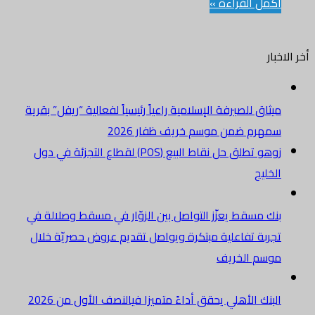
أكمل القراءة »
أخر الاخبار
ميثاق للصيرفة الإسلامية راعياً رئيسياً لفعالية “ريفل” بقرية
سمهرم ضمن موسم خريف ظفار 2026
زوهو تطلق حل نقاط البيع (POS) لقطاع التجزئة في دول
الخليج
بنك مسقط يعزّز التواصل بين الزوّار في مسقط وصلالة في
تجربة تفاعلية مبتكرة ويواصل تقديم عروض حصريّة خلال
موسم الخريف
البنك الأهلي يحقق أداءً متميزا فيالنصف الأول من 2026