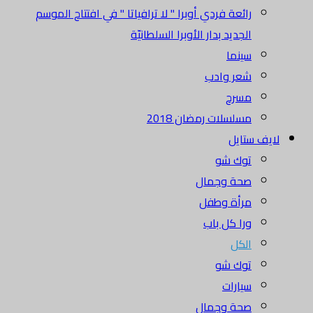
رائعة فردي أوبرا " لا ترافياتا " في افتتاح الموسم
الجديد بدار الأوبرا السلطانيّة
سينما
شعر وادب
مسرح
مسلسلات رمضان 2018
لايف ستايل
توك شو
صحة وجمال
مرأة وطفل
ورا كل باب
الكل
توك شو
سيارات
صحة وجمال