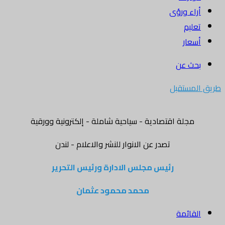
أراء ورؤى
تعليم
أسعار
بحث عن
طريق المستقبل
مجلة اقتصادية - سياحية شاملة - إلكترونية وورقية
تصدر عن الانوار للنشر والاعلام - لندن
رئيس مجلس الادارة ورئيس التحرير
محمد محمود عثمان
القائمة