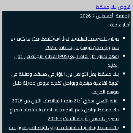
قروض بنك مسقط
الجمعة, أغسطس 7 2026
أخبار عاجلة
ميثاق للصيرفة الإسلامية راعياً رئيسياً لفعالية “ريفل” بقرية
سمهرم ضمن موسم خريف ظفار 2026
زوهو تطلق حل نقاط البيع (POS) لقطاع التجزئة في دول
الخليج
بنك مسقط يعزّز التواصل بين الزوّار في مسقط وصلالة في
تجربة تفاعلية مبتكرة ويواصل تقديم عروض حصريّة خلال
موسم الخريف
البنك الأهلي يحقق أداءً متميزا فيالنصف الأول من 2026
بنك مسقط يواصل دعم التنمية السياحية والاقتصادية كراعٍ
مصرفي لملتقى أجواء الأشخرة 2026
بنك مسقط ينظم رحلة اكتشاف مهني لأبناء الموظفين ضمن