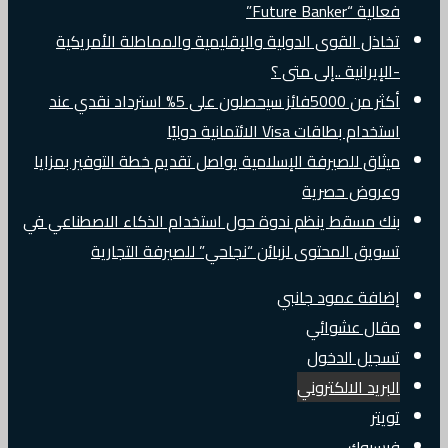
فعالية “Future Banker”
تخاذل القوى الدولية والإقليمية والمماطلة الأمريكية
-الإيرانية ..إلى متى ؟
أكثر من 5000فائز سيحصلون على 5% استرداد نقدي عند
استخدام بطاقات Visa الائتمانية دوليًا
ميثاق للصيرفة الإسلامية يواصل تقديم خطة التوفير بمزايا
وعروض حصرية
بنك مسقط ينظم ندوة حول استخدام الذكاء الاصطناعي في
تسويق المحتوى لزبائن “نجاحي” للصيرفة التجارية
إضافة عمود جانبي
مقال عشوائي
تسجيل الدخول
البريد الالكتروني
تويتر
فيسبوك