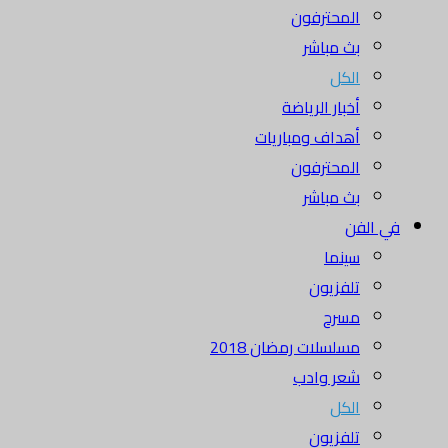
المحترفون
بث مباشر
الكل
أخبار الرياضة
أهداف ومباريات
المحترفون
بث مباشر
في الفن
سينما
تلفزيون
مسرح
مسلسلات رمضان 2018
شعر وادب
الكل
تلفزيون