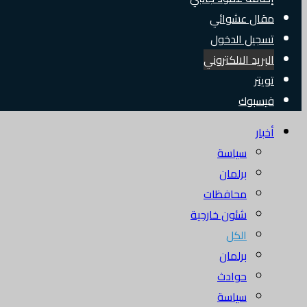
مقال عشوائي
تسجيل الدخول
البريد الالكتروني
تويتر
فيسبوك
أخبار
سياسة
برلمان
محافظات
شئون خارجية
الكل
برلمان
حوادث
سياسة