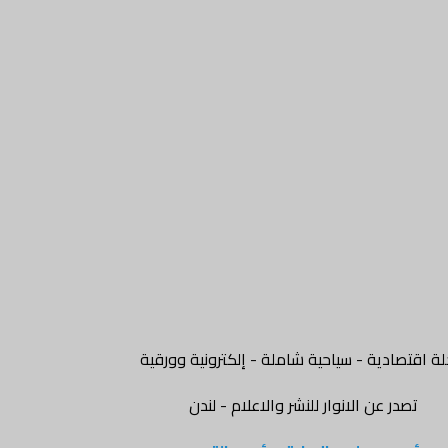
ة اقتصادية - سياحية شاملة - إلكترونية وورقية
تصدر عن الانوار للنشر والاعلام - لندن