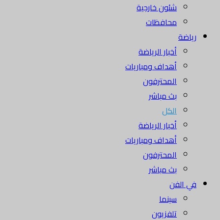
شئون خارجية
محافظات
رياضة
أخبار الرياضة
أهداف ومباريات
المحترفون
بث مباشر
الكل
أخبار الرياضة
أهداف ومباريات
المحترفون
بث مباشر
في الفن
سينما
تلفزيون