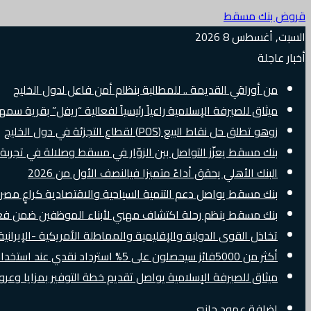
قروض بنك مسقط
السبت, أغسطس 8 2026
أخبار عاجلة
من أوراقي القديمة .. للمطالبة بنظام أمن فاعل لدول الخليج
ميثاق للصيرفة الإسلامية راعياً رئيسياً لفعالية “ريفل” بقرية سم
زوهو تطلق حل نقاط البيع (POS) لقطاع التجزئة في دول الخليج
بنك مسقط يعزّز التواصل بين الزوّار في مسقط وصلالة في تجرب
البنك الأهلي يحقق أداءً متميزا فيالنصف الأول من 2026
بنك مسقط يواصل دعم التنمية السياحية والاقتصادية كراعٍ مصرفي 
بنك مسقط ينظم رحلة اكتشاف مهني لأبناء الموظفين ضمن فعالية “e Banker
تخاذل القوى الدولية والإقليمية والمماطلة الأمريكية -الإيرانية 
أكثر من 5000فائز سيحصلون على 5% استرداد نقدي عند استخدام بطاقات Visa الائتمانية دوليًا
ميثاق للصيرفة الإسلامية يواصل تقديم خطة التوفير بمزايا وع
إضافة عمود جانبي