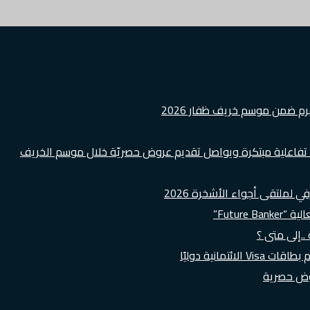
هرم ضمن موسم خريف ظفار 2026
ة تفاعلية مبتكرة ويواصل تقديم عروض حصريّة خلال موسم الخريف
لملتقى أجواء الأشخرة 2026
Futur”
..إلى متى ؟
روض حصرية