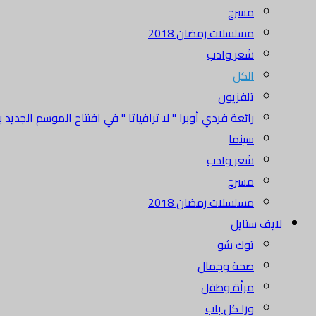
مسرح
مسلسلات رمضان 2018
شعر وادب
الكل
تلفزيون
رائعة فردي أوبرا " لا ترافياتا " في افتتاح الموسم الجديد بدا
سينما
شعر وادب
مسرح
مسلسلات رمضان 2018
لايف ستايل
توك شو
صحة وجمال
مرأة وطفل
ورا كل باب