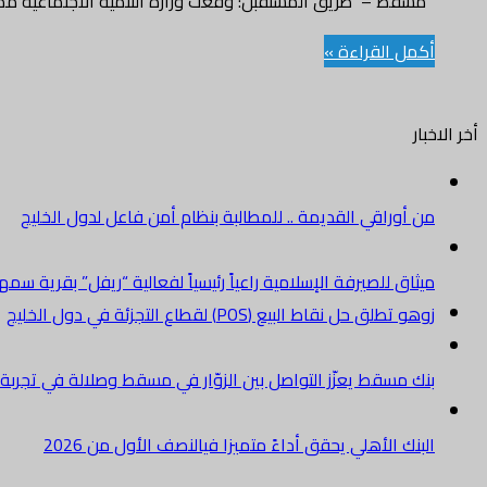
مسقط – طريق المستقبل: وقعت وزارة التنمية الاجتماعية ممثلة
أكمل القراءة »
أخر الاخبار
من أوراقي القديمة .. للمطالبة بنظام أمن فاعل لدول الخليج
ميثاق للصيرفة الإسلامية راعياً رئيسياً لفعالية “ريفل” بقرية سم
زوهو تطلق حل نقاط البيع (POS) لقطاع التجزئة في دول الخليج
بنك مسقط يعزّز التواصل بين الزوّار في مسقط وصلالة في تجرب
البنك الأهلي يحقق أداءً متميزا فيالنصف الأول من 2026