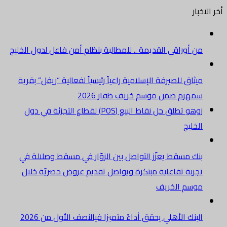
أخر الاخبار
من أوراقي القديمة .. للمطالبة بنظام أمن فاعل لدول الخليج
ميثاق للصيرفة الإسلامية راعياً رئيسياً لفعالية “ريفل” بقرية
سمهرم ضمن موسم خريف ظفار 2026
زوهو تطلق حل نقاط البيع (POS) لقطاع التجزئة في دول
الخليج
بنك مسقط يعزّز التواصل بين الزوّار في مسقط وصلالة في
تجربة تفاعلية مبتكرة ويواصل تقديم عروض حصريّة خلال
موسم الخريف
البنك الأهلي يحقق أداءً متميزا فيالنصف الأول من 2026