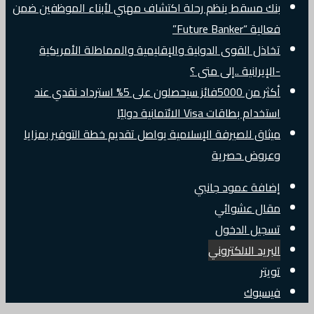
بنك مسقط ينظم رحلة اكتشاف مهني لأبناء الموظفين ضمن
فعالية “Future Banker”
تخاذل القوى الدولية والإقليمية والمماطلة الأمريكية
-الإيرانية ..إلى متى ؟
أكثر من 5000فائز سيحصلون على 5% استرداد نقدي عند
استخدام بطاقات Visa الائتمانية دوليًا
ميثاق للصيرفة الإسلامية يواصل تقديم خطة التوفير بمزايا
وعروض حصرية
إضافة عمود جانبي
مقال عشوائي
تسجيل الدخول
البريد الالكتروني
تويتر
فيسبوك