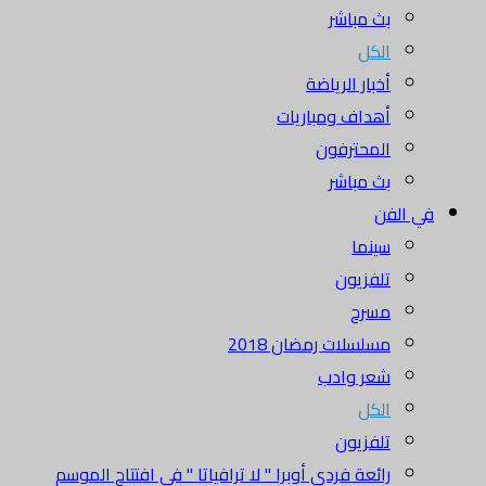
بث مباشر
الكل
أخبار الرياضة
أهداف ومباريات
المحترفون
بث مباشر
في الفن
سينما
تلفزيون
مسرح
مسلسلات رمضان 2018
شعر وادب
الكل
تلفزيون
رائعة فردي أوبرا " لا ترافياتا " في افتتاح الموسم