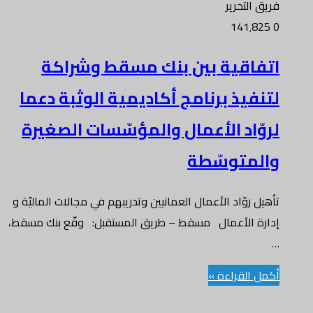
فريق التحرير
141٬825
0
اتفاقية بين بنك مسقط وشراكة
لتنفيذ برنامج أكاديمية الوثبة دعما
لروّاد الأعمال والمؤسّسات الصغيرة
والمتوسّطة
تأهيل روّاد الأعمال العمانيين وتدريبهم في مجالات الماليّة و
إدارة الأعمال مسقط – طريق المستقبل: وقّع بنك مسقط،
…
أكمل القراءة »