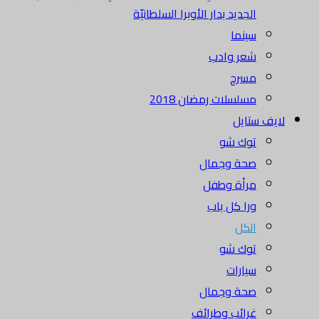
الجديد بدار الأوبرا السلطانيّة
سينما
شعر وادب
مسرح
مسلسلات رمضان 2018
لايف ستايل
توك شو
صحة وجمال
مرأة وطفل
ورا كل باب
الكل
توك شو
سيارات
صحة وجمال
غرائب وطرائف