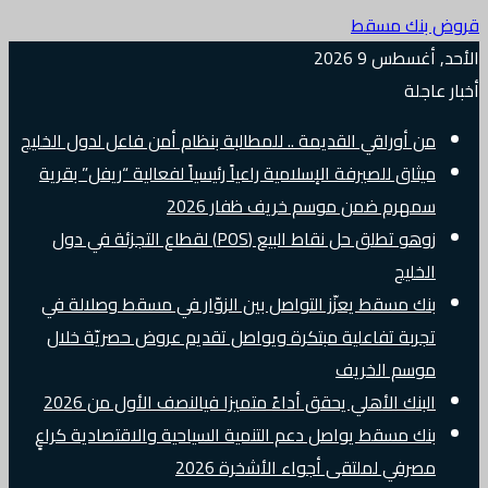
قروض بنك مسقط
الأحد, أغسطس 9 2026
أخبار عاجلة
من أوراقي القديمة .. للمطالبة بنظام أمن فاعل لدول الخليج
ميثاق للصيرفة الإسلامية راعياً رئيسياً لفعالية “ريفل” بقرية
سمهرم ضمن موسم خريف ظفار 2026
زوهو تطلق حل نقاط البيع (POS) لقطاع التجزئة في دول
الخليج
بنك مسقط يعزّز التواصل بين الزوّار في مسقط وصلالة في
تجربة تفاعلية مبتكرة ويواصل تقديم عروض حصريّة خلال
موسم الخريف
البنك الأهلي يحقق أداءً متميزا فيالنصف الأول من 2026
بنك مسقط يواصل دعم التنمية السياحية والاقتصادية كراعٍ
مصرفي لملتقى أجواء الأشخرة 2026