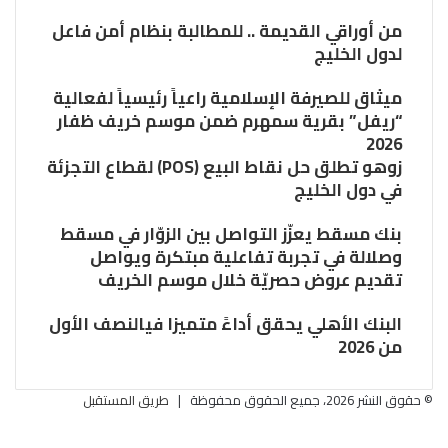
من أوراقي القديمة .. للمطالبة بنظام أمن فاعل
لدول الخليج
ميثاق للصيرفة الإسلامية راعياً رئيسياً لفعالية
“ريفل” بقرية سمهرم ضمن موسم خريف ظفار
2026
زوهو تطلق حل نقاط البيع (POS) لقطاع التجزئة
في دول الخليج
بنك مسقط يعزّز التواصل بين الزوّار في مسقط
وصلالة في تجربة تفاعلية مبتكرة ويواصل
تقديم عروض حصريّة خلال موسم الخريف
البنك الأهلي يحقق أداءً متميزا فيالنصف الأول
من 2026
© حقوق النشر 2026، جميع الحقوق محفوظة |
طريق المستقبل
فيسبوك
تويتر