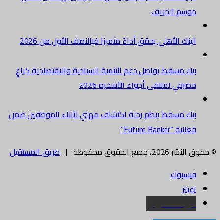
موسم الخريف
البنك الأهلي يحقق أداءً متميزا فيالنصف الأول من 2026
بنك مسقط يواصل دعم التنمية السياحية والاقتصادية كراعٍ
مصرفي لملتقى أجواء الأشخرة 2026
بنك مسقط ينظم رحلة اكتشاف مهني لأبناء الموظفين ضمن
فعالية “Future Banker”
© حقوق النشر 2026، جميع الحقوق محفوظة |
طريق المستقبل
فيسبوك
تويتر
البريد الالكتروني