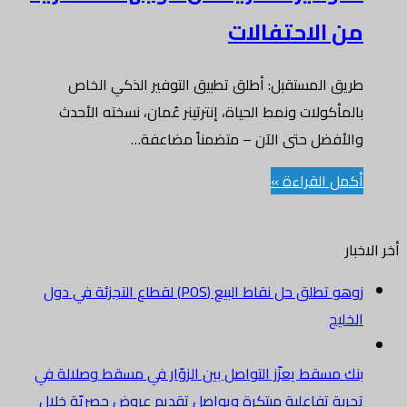
من الاحتفالات
طريق المستقبل: أطلق تطبيق التوفير الذكي الخاص
بالمأكولات ونمط الحياة، إنترتينر عُمان، نسخته الأحدث
والأفضل حتى الآن – متضمناً مضاعفة…
أكمل القراءة »
أخر الاخبار
زوهو تطلق حل نقاط البيع (POS) لقطاع التجزئة في دول
الخليج
بنك مسقط يعزّز التواصل بين الزوّار في مسقط وصلالة في
تجربة تفاعلية مبتكرة ويواصل تقديم عروض حصريّة خلال