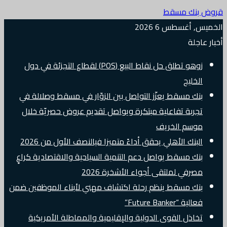
قروض بنك مسقط
الخميس, أغسطس 6 2026
أخبار عاجلة
زوهو تطلق حل نقاط البيع (POS) لقطاع التجزئة في دول
الخليج
بنك مسقط يعزّز التواصل بين الزوّار في مسقط وصلالة في
تجربة تفاعلية مبتكرة ويواصل تقديم عروض حصريّة خلال
موسم الخريف
البنك الأهلي يحقق أداءً متميزا فيالنصف الأول من 2026
بنك مسقط يواصل دعم التنمية السياحية والاقتصادية كراعٍ
مصرفي لملتقى أجواء الأشخرة 2026
بنك مسقط ينظم رحلة اكتشاف مهني لأبناء الموظفين ضمن
فعالية “Future Banker”
تخاذل القوى الدولية والإقليمية والمماطلة الأمريكية