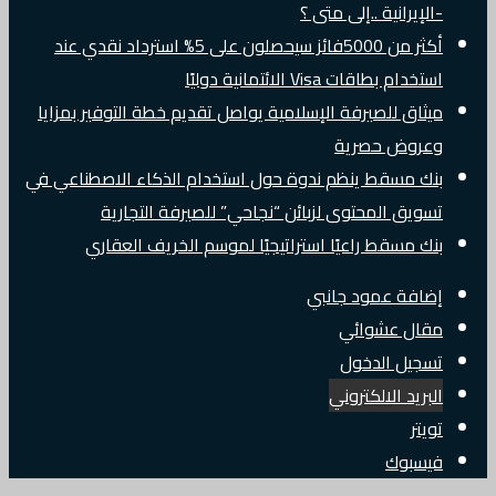
-الإيرانية ..إلى متى ؟
أكثر من 5000فائز سيحصلون على 5% استرداد نقدي عند
استخدام بطاقات Visa الائتمانية دوليًا
ميثاق للصيرفة الإسلامية يواصل تقديم خطة التوفير بمزايا
وعروض حصرية
بنك مسقط ينظم ندوة حول استخدام الذكاء الاصطناعي في
تسويق المحتوى لزبائن “نجاحي” للصيرفة التجارية
بنك مسقط راعيًا استراتيجيًا لموسم الخريف العقاري
إضافة عمود جانبي
مقال عشوائي
تسجيل الدخول
البريد الالكتروني
تويتر
فيسبوك