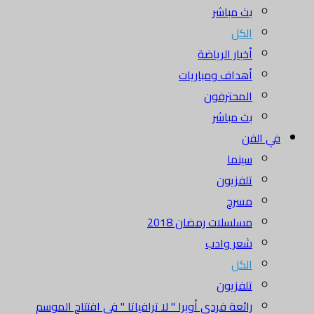
بث مباشر
الكل
أخبار الرياضة
أهداف ومباريات
المحترفون
بث مباشر
في الفن
سينما
تلفزيون
مسرح
مسلسلات رمضان 2018
شعر وادب
الكل
تلفزيون
رائعة فردي أوبرا " لا ترافياتا " في افتتاح الموسم