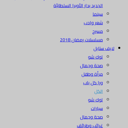
الجديد بدار الأوبرا السلطانيّة
سينما
شعر وادب
مسرح
مسلسلات رمضان 2018
لايف ستايل
توك شو
صحة وجمال
مرأة وطفل
ورا كل باب
الكل
توك شو
سيارات
صحة وجمال
غرائب وطرائف