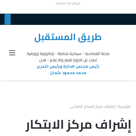
قروض بنك مسقط
طريق المستقبل
القائ
مجلة اقتصادية - سياحية شاملة - إلكترونية وورقية
تصدر عن الانوار للنشر والاعلام - لندن
رئيس مجلس الادارة ورئيس التحرير
محمد محمود عثمان
الرئيسية
/
إشراف مركز الابتكار الصناعي
إشراف مركز الابتكار