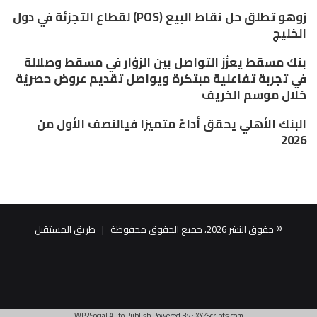
زوهو تطلق حل نقاط البيع (POS) لقطاع التجزئة في دول
الخليج
بنك مسقط يعزّز التواصل بين الزوّار في مسقط وصلالة
في تجربة تفاعلية مبتكرة ويواصل تقديم عروض حصريّة
خلال موسم الخريف
البنك الأهلي يحقق أداءً متميزا فيالنصف الأول من
2026
© حقوق النشر 2026، جميع الحقوق محفوظة |
طريق المستقبل
البريد
فيسبوك
تويتر
الالكتروني
WP2Social Auto Publish
Powered By :
XYZScripts.com