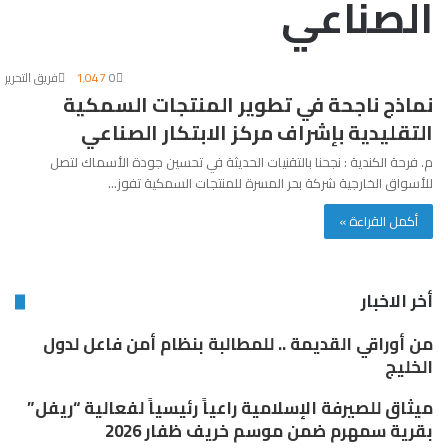
الصناعي
0
1٬047
فريق التحرير
نماذج ناجحة في تطوير المنتجات السمكية
التقليدية بإشراف مركز الابتكار الصناعي
م. فرحة الكندية : نجحنا بالتقنيات الحديثة في تحسين جودة الأسماك لتصل
للأسواق الخارجية شركة بحر المسرة للمنتجات السمكية تفوز…
أكمل القراءة »
أخر الاخبار
من أوراقي القديمة .. للمطالبة بنظام أمن فاعل لدول
الخليج
ميثاق للصيرفة الإسلامية راعياً رئيسياً لفعالية “ريفل”
بقرية سمهرم ضمن موسم خريف ظفار 2026