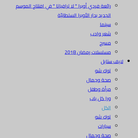
رائعة فردي أوبرا " لا ترافياتا " في افتتاح الموسم
الجديد بدار الأوبرا السلطانيّة
سينما
شعر وادب
مسرح
مسلسلات رمضان 2018
لايف ستايل
توك شو
صحة وجمال
مرأة وطفل
ورا كل باب
الكل
توك شو
سيارات
صحة وجمال