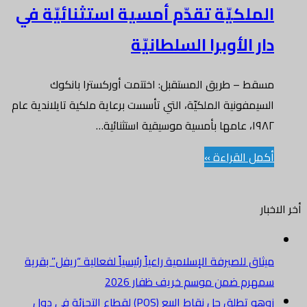
الملكيّة تقدّم أمسية استثنائيّة في
دار الأوبرا السلطانيّة
مسقط – طريق المستقبل: اختتمت أوركسترا بانكوك
السيمفونية الملكيّة، التي تأسست برعاية ملكية تايلاندية عام
١٩٨٢، عامها بأمسية موسيقية استثنائية…
أكمل القراءة »
أخر الاخبار
ميثاق للصيرفة الإسلامية راعياً رئيسياً لفعالية “ريفل” بقرية
سمهرم ضمن موسم خريف ظفار 2026
زوهو تطلق حل نقاط البيع (POS) لقطاع التجزئة في دول