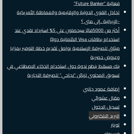
فعالية “Future Banker”
تخاذل القوى الدولية والإقليمية والمماطلة الأمريكية
-الإيرانية ..إلى متى ؟
أكثر من 5000فائز سيحصلون على 5% استرداد نقدي عند
استخدام بطاقات Visa الائتمانية دوليًا
ميثاق للصيرفة الإسلامية يواصل تقديم خطة التوفير بمزايا
وعروض حصرية
بنك مسقط ينظم ندوة حول استخدام الذكاء الاصطناعي في
تسويق المحتوى لزبائن “نجاحي” للصيرفة التجارية
إضافة عمود جانبي
مقال عشوائي
تسجيل الدخول
البريد الالكتروني
تويتر
فيسبوك