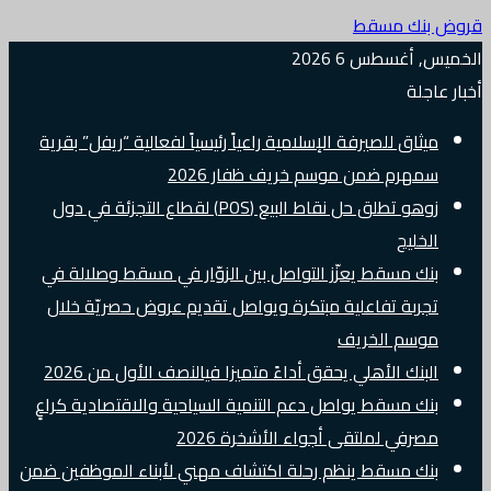
قروض بنك مسقط
الخميس, أغسطس 6 2026
أخبار عاجلة
ميثاق للصيرفة الإسلامية راعياً رئيسياً لفعالية “ريفل” بقرية
سمهرم ضمن موسم خريف ظفار 2026
زوهو تطلق حل نقاط البيع (POS) لقطاع التجزئة في دول
الخليج
بنك مسقط يعزّز التواصل بين الزوّار في مسقط وصلالة في
تجربة تفاعلية مبتكرة ويواصل تقديم عروض حصريّة خلال
موسم الخريف
البنك الأهلي يحقق أداءً متميزا فيالنصف الأول من 2026
بنك مسقط يواصل دعم التنمية السياحية والاقتصادية كراعٍ
مصرفي لملتقى أجواء الأشخرة 2026
بنك مسقط ينظم رحلة اكتشاف مهني لأبناء الموظفين ضمن