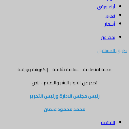
أراء ورؤى
تعليم
أسعار
بحث عن
طريق المستقبل
مجلة اقتصادية - سياحية شاملة - إلكترونية وورقية
تصدر عن الانوار للنشر والاعلام - لندن
رئيس مجلس الادارة ورئيس التحرير
محمد محمود عثمان
القائمة