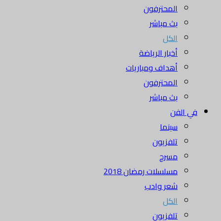
المحترفون
بث مباشر
الكل
أخبار الرياضة
أهداف ومباريات
المحترفون
بث مباشر
في الفن
سينما
تلفزيون
مسرح
مسلسلات رمضان 2018
شعر وادب
الكل
تلفزيون