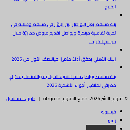
الخليج
بنك مسقط يعزّز التواصل بين الزوّار في مسقط وصلالة في
تجربة تفاعلية مبتكرة ويواصل تقديم عروض حصريّة خلال
موسم الخريف
البنك الأهلي يحقق أداءً متميزا فيالنصف الأول من 2026
بنك مسقط يواصل دعم التنمية السياحية والاقتصادية كراعٍ
مصرفي لملتقى أجواء الأشخرة 2026
© حقوق النشر 2026، جميع الحقوق محفوظة |
طريق المستقبل
فيسبوك
تويتر
البريد الالكتروني