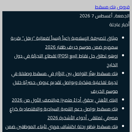
قروض بنك مسقط
الجمعة, أغسطس 7 2026
أخبار عاجلة
ميثاق للصيرفة الإسلامية راعياً رئيسياً لفعالية “ريفل” بقرية
سمهرم ضمن موسم خريف ظفار 2026
زوهو تطلق حل نقاط البيع (POS) لقطاع التجزئة في دول
الخليج
بنك مسقط يعزّز التواصل بين الزوّار في مسقط وصلالة في
تجربة تفاعلية مبتكرة ويواصل تقديم عروض حصريّة خلال
موسم الخريف
البنك الأهلي يحقق أداءً متميزا فيالنصف الأول من 2026
بنك مسقط يواصل دعم التنمية السياحية والاقتصادية كراعٍ
مصرفي لملتقى أجواء الأشخرة 2026
بنك مسقط ينظم رحلة اكتشاف مهني لأبناء الموظفين ضمن