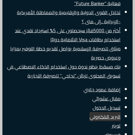
فعالية “Future Banker”
تخاذل القوى الدولية والإقليمية والمماطلة الأمريكية
-الإيرانية ..إلى متى ؟
أكثر من 5000فائز سيحصلون على 5% استرداد نقدي عند
استخدام بطاقات Visa الائتمانية دوليًا
ميثاق للصيرفة الإسلامية يواصل تقديم خطة التوفير بمزايا
وعروض حصرية
بنك مسقط ينظم ندوة حول استخدام الذكاء الاصطناعي في
تسويق المحتوى لزبائن “نجاحي” للصيرفة التجارية
إضافة عمود جانبي
مقال عشوائي
تسجيل الدخول
البريد الالكتروني
تويتر
فيسبوك