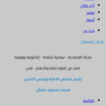
أراء ورؤى
تعليم
أسعار
بحث عن
طريق المستقبل
مجلة اقتصادية - سياحية شاملة - إلكترونية وورقية
تصدر عن الانوار للنشر والاعلام - لندن
رئيس مجلس الادارة ورئيس التحرير
محمد محمود عثمان
القائمة