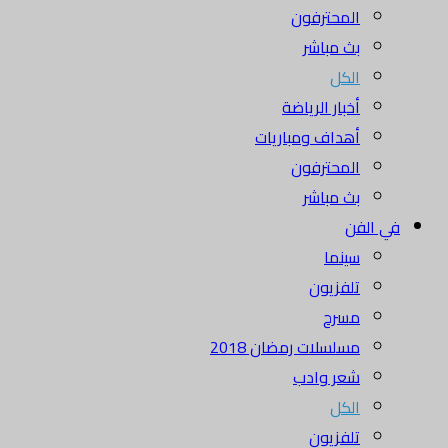
المحترفون
بث مباشر
الكل
أخبار الرياضة
أهداف ومباريات
المحترفون
بث مباشر
في الفن
سينما
تلفزيون
مسرح
مسلسلات رمضان 2018
شعر وادب
الكل
تلفزيون