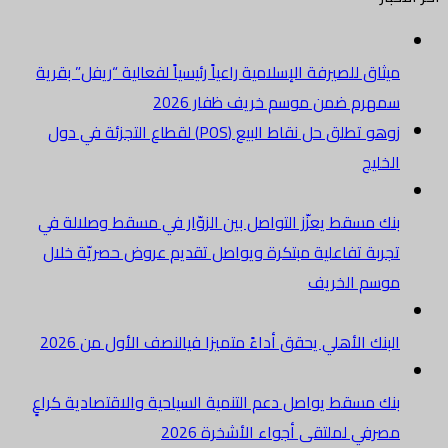
ميثاق للصيرفة الإسلامية راعياً رئيسياً لفعالية “ريفل” بقرية
سمهرم ضمن موسم خريف ظفار 2026
زوهو تطلق حل نقاط البيع (POS) لقطاع التجزئة في دول
الخليج
بنك مسقط يعزّز التواصل بين الزوّار في مسقط وصلالة في
تجربة تفاعلية مبتكرة ويواصل تقديم عروض حصريّة خلال
موسم الخريف
البنك الأهلي يحقق أداءً متميزا فيالنصف الأول من 2026
بنك مسقط يواصل دعم التنمية السياحية والاقتصادية كراعٍ
مصرفي لملتقى أجواء الأشخرة 2026