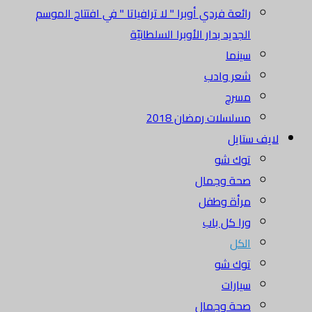
رائعة فردي أوبرا " لا ترافياتا " في افتتاح الموسم
الجديد بدار الأوبرا السلطانيّة
سينما
شعر وادب
مسرح
مسلسلات رمضان 2018
لايف ستايل
توك شو
صحة وجمال
مرأة وطفل
ورا كل باب
الكل
توك شو
سيارات
صحة وجمال