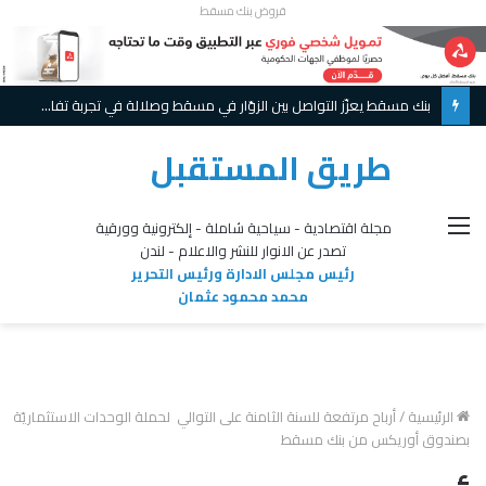
قروض بنك مسقط
بنك مسقط يعزّز التواصل بين الزوّار في مسقط وصلالة في تجربة تفاعلية مبتكرة ويواصل تقديم عروض حصريّة خلال موسم الخريف
طريق المستقبل
القائمة
مجلة اقتصادية - سياحية شاملة - إلكترونية وورقية
تصدر عن الانوار للنشر والاعلام - لندن
رئيس مجلس الادارة ورئيس التحرير
محمد محمود عثمان
الرئيسية
/
أرباح مرتفعة للسنة الثامنة على التوالي لحملة الوحدات الاستثماريّة
بصندوق أوريكس من بنك مسقط