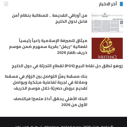
أخر الاخبار
من أوراقي القديمة .. للمطالبة بنظام أمن
فاعل لدول الخليج
ميثاق للصيرفة الإسلامية راعياً رئيسياً
لفعالية “ريفل” بقرية سمهرم ضمن موسم
خريف ظفار 2026
زوهو تطلق حل نقاط البيع (POS) لقطاع التجزئة في دول الخليج
بنك مسقط يعزّز التواصل بين الزوّار في مسقط
وصلالة في تجربة تفاعلية مبتكرة ويواصل
تقديم عروض حصريّة خلال موسم الخريف
البنك الأهلي يحقق أداءً متميزا فيالنصف
الأول من 2026