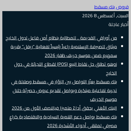
قروض بنك مسقط
السبت, أغسطس 8 2026
أخبار عاجلة
من أوراقي القديمة .. للمطالبة بنظام أمن فاعل لدول الخليج
ميثاق للصيرفة الإسلامية راعياً رئيسياً لفعالية “ريفل” بقرية
سمهرم ضمن موسم خريف ظفار 2026
زوهو تطلق حل نقاط البيع (POS) لقطاع التجزئة في دول
الخليج
بنك مسقط يعزّز التواصل بين الزوّار في مسقط وصلالة في
تجربة تفاعلية مبتكرة ويواصل تقديم عروض حصريّة خلال
موسم الخريف
البنك الأهلي يحقق أداءً متميزا فيالنصف الأول من 2026
بنك مسقط يواصل دعم التنمية السياحية والاقتصادية كراعٍ
مصرفي لملتقى أجواء الأشخرة 2026