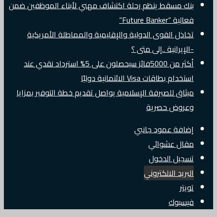
بنك مسقط ينظم رحلة اكتشاف مهني لأبناء الموظفين ضمن
فعالية “Future Banker”
تخاذل القوى الدولية والإقليمية والمماطلة الأمريكية
-الإيرانية ..إلى متى ؟
أكثر من 5000فائز سيحصلون على 5% استرداد نقدي عند
استخدام بطاقات Visa الائتمانية دوليًا
ميثاق للصيرفة الإسلامية يواصل تقديم خطة التوفير بمزايا
وعروض حصرية
إضافة عمود جانبي
مقال عشوائي
تسجيل الدخول
البريد الالكتروني
تويتر
فيسبوك