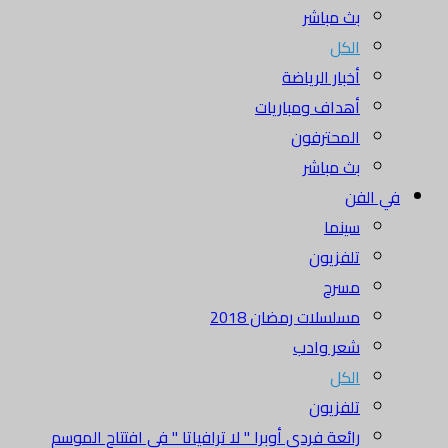
بث مباشر
الكل
أخبار الرياضة
أهداف ومباريات
المحترفون
بث مباشر
في الفن
سينما
تلفزيون
مسرح
مسلسلات رمضان 2018
شعر وادب
الكل
تلفزيون
رائعة فردي أوبرا " لا ترافياتا " في افتتاح الموسم