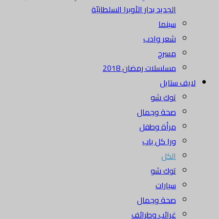
الجديد بدار الأوبرا السلطانيّة
سينما
شعر وادب
مسرح
مسلسلات رمضان 2018
لايف ستايل
توك شو
صحة وجمال
مرأة وطفل
ورا كل باب
الكل
توك شو
سيارات
صحة وجمال
غرائب وطرائف