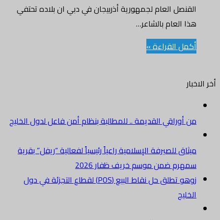
القنصل العام لجمهورية أذربيجان في دبي ان بلاده تحتفي
هذا العام بالشاعر…
أكمل القراءة »
أخر الاخبار
من أوراقي القديمة .. للمطالبة بنظام أمن فاعل لدول الخليج
ميثاق للصيرفة الإسلامية راعياً رئيسياً لفعالية “ريفل” بقرية
سمهرم ضمن موسم خريف ظفار 2026
زوهو تطلق حل نقاط البيع (POS) لقطاع التجزئة في دول
الخليج