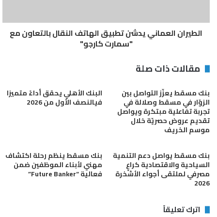
السلطنة، كما يحظى بتاريخ طويل من الإنجازات التي يفخر بها الجميع.
ويشغّل البنك اليوم شبكة واسعة تضم 65 فرع ومكتب تمثيلي، إلى جانب
شبكة واسعة من أجهزة الصرف الآلي والتي تضم 152 جهاز في كافة
الطيران العماني يدشن تطبيق الهاتف النقال بالتعاون مع
أنحاء السلطنة. كما يوفر بنك عمان العربي مجموعة واسعة من المنتجات
"سمارت كارجو"
والخدمات المصرفية لزبائنه من الأفراد والشركات والمستثمرين على حد
سواء.
مقالات ذات صلة
بنك مسقط يعزّز التواصل بين
البنك الأهلي يحقق أداءً متميزا
119 فائزًا لشهر يوليو
سحوبات بنك عمان العربي
الزوّار في مسقط وصلالة في
فيالنصف الأول من 2026
تجربة تفاعلية مبتكرة ويواصل
تقديم عروض حصريّة خلال
موسم الخريف
بنك مسقط يواصل دعم التنمية
بنك مسقط ينظم رحلة اكتشاف
السياحية والاقتصادية كراعٍ
مهني لأبناء الموظفين ضمن
مصرفي لملتقى أجواء الأشخرة
فعالية “Future Banker”
2026
اترك تعليقاً