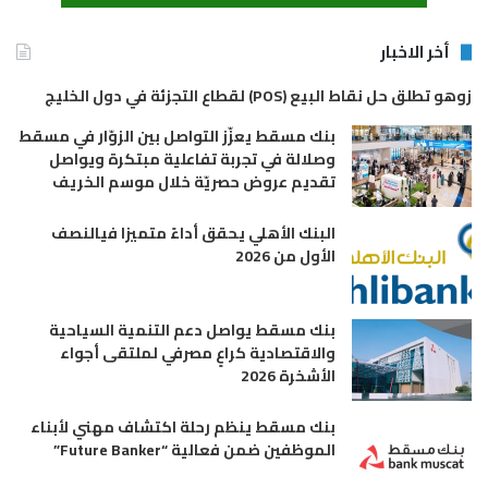
أخر الاخبار
زوهو تطلق حل نقاط البيع (POS) لقطاع التجزئة في دول الخليج
بنك مسقط يعزّز التواصل بين الزوّار في مسقط
وصلالة في تجربة تفاعلية مبتكرة ويواصل
تقديم عروض حصريّة خلال موسم الخريف
البنك الأهلي يحقق أداءً متميزا فيالنصف
الأول من 2026
بنك مسقط يواصل دعم التنمية السياحية
والاقتصادية كراعٍ مصرفي لملتقى أجواء
الأشخرة 2026
بنك مسقط ينظم رحلة اكتشاف مهني لأبناء
الموظفين ضمن فعالية “Future Banker”