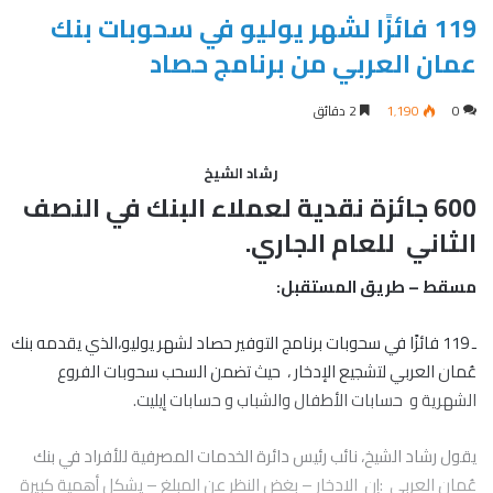
119 فائزًا لشهر يوليو في سحوبات بنك
عمان العربي من برنامج حصاد
0
1٬190
2 دقائق
رشاد الشيخ
600 جائزة نقدية لعملاء البنك في النصف
الثاني للعام الجاري.
مسقط – طريق المستقبل:
ـ 119 فائزًا في سحوبات برنامج التوفير حصاد لشهر يوليو،الذي يقدمه بنك
عُمان العربي لتشجيع الإدخار ، حيث تضمن السحب سحوبات الفروع
الشهرية و حسابات الأطفال والشباب و حسابات إيليت.
يقول رشاد الشيخ، نائب رئيس دائرة الخدمات المصرفية للأفراد في بنك
عُمان العربي :إن الادخار – بغض النظر عن المبلغ – يشكل أهمية كبيرة