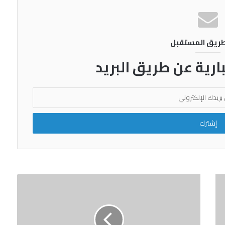
الوطنية حول المشاركة المجتمعية
طريق المستقبل
أزمة الوعى العربى .. والمفكرالمصري فهمي
هويدي في النادي الثقافي العماني
بارية عن طريق البريد
مليون ونصف مواطن مصرى يتخلصون من
كابوس فيروس سي
شق التعبان .. الموت يتجول في قلعة الرخام
والجرانيت