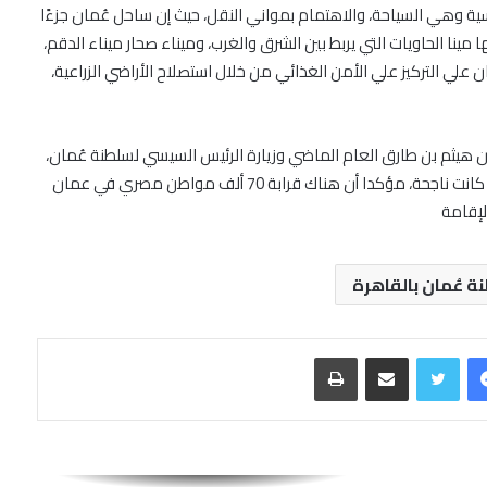
س أعمدة أساسية وهي السياحة، والاهتمام بمواني النقل، حيث إن ساحل عُمان جزءًا
حقيقة دفن نفايات نووية روسية في صحراء مصر
نا الحاويات التي يربط بين الشرق والغرب، وميناء صحار ميناء الدقم،
علي التركيز علي الأمن الغذائي من خلال استصلاح الأراضي الزراعية،
د. مني محرز: تراجع أسعار اللحوم يضر بالمنتج
والمستهلك معاً
ان هيثم بن طارق العام الماضي وزيارة الرئيس السيسي لسلطنة عُمان،
والتي تعد أول زيارة يقوم بها جلالة الملك لمصر، وهي زيارة كانت ناجحة، مؤكدا أن هناك قرابة 70 ألف مواطن مصري في عمان
لإقامة
السيد فهد بن محمود يستقبل رؤساء وفود
الملتقى الخليجي لمؤسسات حقوق الإنسان
 عُمان بالقاهرة
جمعيةالصحفيين العمانية تنظم الندوةالحوارية
الوطنية حول المشاركة المجتمعية
فيسبوك
تويتر
مشاركة عبر البريد
طباعة
أزمة الوعى العربى .. والمفكرالمصري فهمي
هويدي في النادي الثقافي العماني