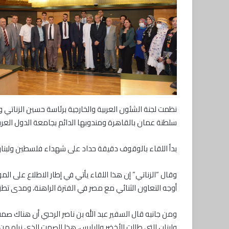
نظمت لجنة الشئون العربية والخارجية برئاسة حسين الزناتي و
سلطنة عمان بالقاهرة ومندوبها الدائم بجامعة الدول العربي
بدأ اللقاء بالوقوف دقيقة حداد على شهداء فلسطين ولبنان
وقال “الزناتي” إن هذا اللقاء يأتي في إطار الاطلاع على ا
أوجه التعاون الثنائي مع مصر في الفترة الراهنة، ومدى تط
ومن جانبه قال السفير عبد الله بن ناصر الرحبي أن هناك صم
ولبنان التي طالت الأخضر واليابس، هذا الصمت الذي نراه من