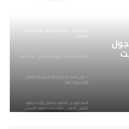
مليون ونصف مواطن مصرى يتخلصون من
كابوس فيروس سي
شق التعبان .. الموت يتجول في قلعة الرخام
والجرانيت
تجول
يت
حقيقة دفن نفايات نووية روسية في صحراء مصر
د. مني محرز: تراجع أسعار اللحوم يضر بالمنتج
والمستهلك معاً
السيد فهد بن محمود يستقبل رؤساء وفود
الملتقى الخليجي لمؤسسات حقوق الإنسان
جمعيةالصحفيين العمانية تنظم الندوةالحوارية