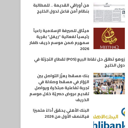
من أوراقي القديمة .. للمطالبة
بنظام أمن فاعل لدول الخليج
ميثاق للصيرفة الإسلامية راعياً
رئيسياً لفعالية “ريفل” بقرية
سمهرم ضمن موسم خريف ظفار
2026
زوهو تطلق حل نقاط البيع (POS) لقطاع التجزئة في
دول الخليج
بنك مسقط يعزّز التواصل بين
الزوّار في مسقط وصلالة في
تجربة تفاعلية مبتكرة ويواصل
تقديم عروض حصريّة خلال موسم
الخريف
البنك الأهلي يحقق أداءً متميزا
فيالنصف الأول من 2026