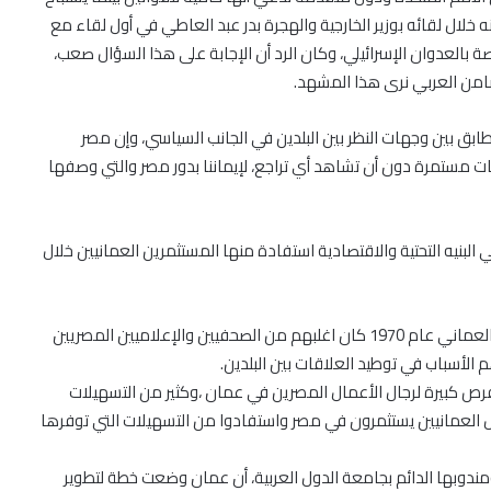
نه خلال لقائه بوزير الخارجية والهجرة بدر عبد العاطي في أول لقاء مع
صة بالعدوان الإسرائيلي، وكان الرد أن الإجابة على هذا السؤال صعب،
لتضامن العربي نرى هذا المشهد.
طابق بين وجهات النظر بين البلدين في الجانب السياسي، وإن مصر
ات مستمرة دون أن تشاهد أي تراجع، لإيماننا بدور مصر والتي وصفها
أزمة الوعى العربى .. والمفكرالمصري فهمي
بنيه التحتية والاقتصادية استفادة منها المستثمرين العمانيين خلال
هويدي في النادي الثقافي العماني
مليون ونصف مواطن مصرى يتخلصون من
وأضاف الرحبي خلال كلمته باللقاء، أن بداية تأسيس الإعلام العماني عام 1970 كان اغلبهم من الصحفيين والإعلاميين المصريين
كابوس فيروس سي
الأسباب في توطيد العلاقات بين البلدين.
 فرص كبيرة لرجال الأعمال المصرين في عمان ،وكثير من التسهيلات
ل العمانيين يستثمرون في مصر واستفادوا من التسهيلات التي توفرها
شق التعبان .. الموت يتجول في قلعة الرخام
والجرانيت
مندوبها الدائم بجامعة الدول العربية، أن عمان وضعت خطة لتطوير