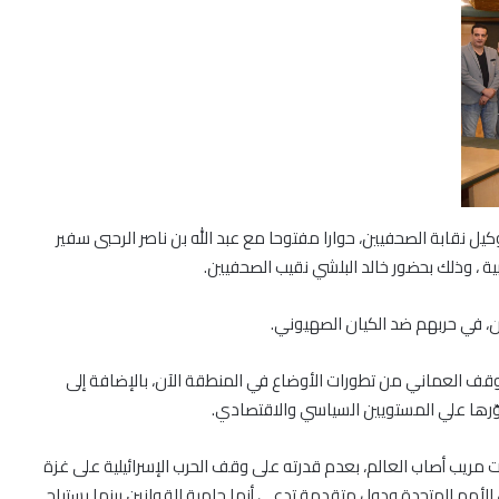
كيل نقابة الصحفيين، حوارا مفتوحا مع عبد الله بن ناصر الرحبى سفير
ة ، وذلك بحضور خالد البلشي نقيب الصحفيين.
، في حربهم ضد الكيان الصهيوني.
لموقف العماني من تطورات الأوضاع في المنطقة الآن، بالإضافة إلى
وّرها علي المستويين السياسي والاقتصادي.
ت مريب أصاب العالم، بعدم قدرته على وقف الحرب الإسرائيلية على غزة
 الأمم المتحدة ودول متقدمة تدعي أنها حامية للقوانين بينما يستباح