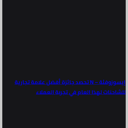
إيسوزوفئة – N تحصد جائزة أفضل علامة تجارية
للشاحنات لهذا العام في تجربة العملاء