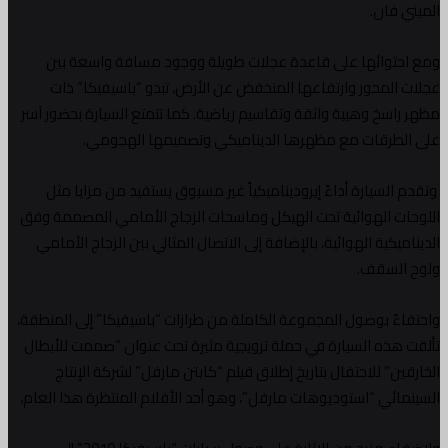
الميني فان.
ومع احتوائها على قاعدة عجلات طويلة ووجود مسافة واسعة بين
عجلات المحور وارتفاعها المنخفض عن الأرض، تبدو “باسيفيكا” ذات
مظهر راسخ وهيبة واثقة وتقاسيم رياضية. كما تتمتع السيارة بحضور آسر
على الطرقات مع مظهرها الديناميكي وتصميمها الهجومي.
وتقدم السيارة أداءً إيروديناميكياً غير مسبوق يستفيد من مزايا مثل
اللوحات الهوائية تحت الهيكل وماسحات الزجاج الأمامي المصممة وفق
الديناميكية الهوائية، بالإضافة إلى الاتصال المثالي بين الزجاج الأمامي
ولوح السقف.
واحتفاءً بوصول المجموعة الكاملة من طرازات “باسيفيكا” إلى المنطقة،
تألقت هذه السيارة في حملة ترويجية مثيرة تحت عنوان “صممت للأبطال
الخارقين” للاحتفال بتاريخ إطلاق فيلم “كابتن مارفل” لشركة الإنتاج
السينمائي “استوديوهات مارفل”، وهو أحد الأفلام المنتظرة هذا العام،