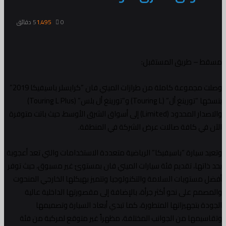
0
1٬495
5 دقائق
مسقط – طريق المستقبل:
وصلت مجموعة كاملة من طرازات الميني فان “كرايسلر باسيفيكا 2019”
بنسخها “تورينغ أل” (Touring L) و”تورينغ أل بلس” (Touring L Plus)
والاصدار المحدود (Limited) إلى أسواق الشرق الأوسط، حيث باتت متوفرة
الآن في كافة صالات عرض الشركة في المنطقة.
وتعيد سيارة “باسيفيكا” الرياضية متعددة الاستخدامات والتي تعد أعجوبة
بحد ذاتها، تقديم فئة سيارات الميني فان بمستوىً غير مسبوق، حيث توفر
أفضل مستويات السلامة والتكنولوجيا وتتميز بهيكلها الخارجي المنحوت
والمصمم على نحو أكثر جرأة، بالإضافة إلى مقصورتها الداخلية عالية
الجودة بتجهيزاتها المتطورة، كما تبدي أبعاد السيارة وتصميمها
وتقاسيمها من الجوانب المختلفة، مظهراً غير متوقع لمركبة من فئة