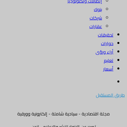
إتصالات وتكنولوجيا
بنوك
شركات
عقارات
تحقيقات
حوارات
أراء ورؤى
تعليم
أسعار
بحث
عن
طريق المستقبل
مجلة اقتصادية - سياحية شاملة - إلكترونية وورقية
تصدر عن الانوار للنشر والاعلام - لندن