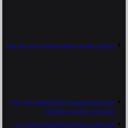
من أوراقي القديمة .. للمطالبة بنظام أمن فاعل لدول الخليج
ميثاق للصيرفة الإسلامية راعياً رئيسياً لفعالية “ريفل” بقرية
سمهرم ضمن موسم خريف ظفار 2026
زوهو تطلق حل نقاط البيع (POS) لقطاع التجزئة في دول