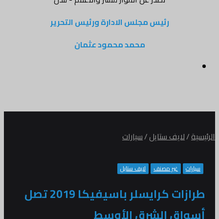
رئيس مجلس الادارة ورئيس التحرير
محمد محمود عثمان
القائمة
الرئيسية
/
لايف ستايل
/
سيارات
سيارات
غير مصنف
لايف ستايل
طرازات كرايسلر باسيفيكا 2019 تصل
أسواق الشرق الأوسط