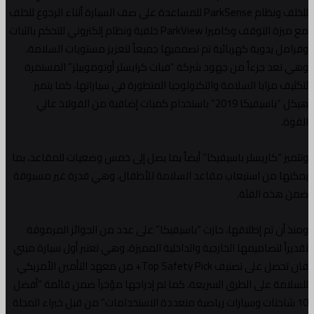
للخلف ونظام ParkSense للمساعدة على صف السيارة أثناء الرجوع للخلف
مع ميزة التوقف وكاميرا ParkView خلفية ونظام إلكتروني للتحكم بالثبات
وفرامل يدوية كهربائية تم تصمميها جميعاً لتعزيز مستويات السلامة،
وهي تعد جزءاً من جهود شركة “فيات كرايسلر أوتوموبيلز” المستمرة
لتكثيف مزايا السلامة والتكنولوجيا المتطورة في سياراتها، كما يتميز
هيكل “باسيفيكا 2019” باستخدام كميات إضافية من الفولاذ عالي
القوة.
وتتميز “كاريسلر باسيفيكا” أيضاً بما يصل إلى خمس وضعيات للمقاعد، بما
يمكنها من استيعاب مقاعد السلامة للأطفال، وهي قدرة غير مسبوقة
ضمن هذه الفئة.
ومنذ أن تم إطلاقها، حازت “باسيفيكا” على عدد من الجوائز المرموقة
تقديراً لتصاميمها الخارجية والداخلية المميزة، وهي تعتبر أول سيارة ميني
فان تحصل على تصنيف Top Safety Pick+ من معهد التأمين الأمريكي
للسلامة على الطرق السريعة، كما تم إدراجها مؤخراَ ضمن قائمة “أفضل
10 شاحنات وسيارات رياضية متعددة الاستخدامات” من قبل خبراء المجلة