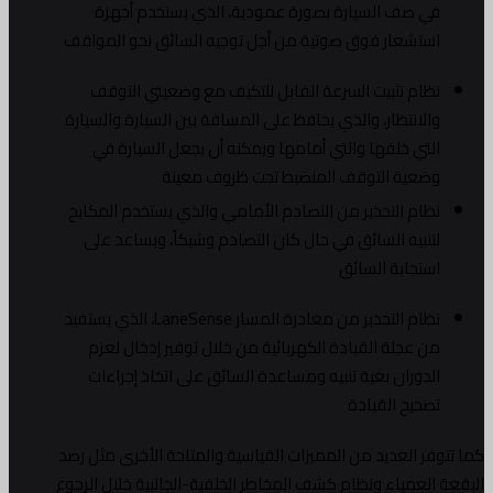
في صف السيارة بصورة عمودية، الذي يستخدم أجهزة
استشعار فوق صوتية من أجل توجيه السائق نحو المواقف
نظام تثبيت السرعة القابل للتكيف مع وضعيتي التوقف
والانتظار، والذي يحافظ على المسافة بين السيارة والسيارة
التي خلفها والتي أمامها ويمكنه أن يجعل السيارة في
وضعية التوقف المنضبط تحت ظروف معينة
نظام التحذير من التصادم الأمامي والذي يستخدم المكابح
لتنبيه السائق في حال كان التصادم وشيكاً، ويساعد على
استجابة السائق
نظام التحذير من مغادرة المسار LaneSense، الذي يستفيد
من عجلة القيادة الكهربائية من خلال توفير إدخال لعزم
الدوران بغية تنبيه ومساعدة السائق على اتخاذ إجراءات
تصحيح القيادة
كما تتوفر العديد من المميزات القياسية والمتاحة الأخرى مثل رصد
البقعة العمياء ونظام كشف المخاطر الخلفية-الجانبية خلال الرجوع