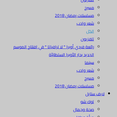
مسرح
مسلسلات رمضان 2018
شعر وادب
الكل
تلفزيون
رائعة فردي أوبرا " لا ترافياتا " في افتتاح الموسم
الجديد بدار الأوبرا السلطانيّة
سينما
شعر وادب
مسرح
مسلسلات رمضان 2018
لايف ستايل
توك شو
صحة وجمال