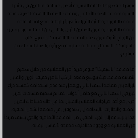
وتوفر المقصورة الداخلية الفسيحة أفضل مساحة للساقين في فئتها
بالنسبة لمقاعد الصف الأمامي ومقاعد الصف الثالث، كما تضيف فتحة
السقف البانورامية ثلاثية الأجزاء شعوراً بالرحابة. ومع امتداد فتحة
السقف البانورامية فوق الصفين الأول والثاني من المقاعد ووجود جزء
من الزجاج الثابت فوق صف المقاعد الثالث، يمكن لجميع ركاب
“باسيفيكا” الاستمتاع بمساحة مفتوحة مع رؤية واضحة للسماء من
فوقهم.
أما مقاعد “باسيفيكا” فتوفر مزيداً من العملانية من خلال تصميم
الثمانية مقاعد، حيث يتوضع مقعد الراكب الثامن خفيف الوزن والقابل
للإزالة بين مقاعد الصف الثاني ويعمل عند عدم استخدامه كمسند ذراع
كبير في الصف الثاني مع حامل أكواب. كما تم تصميم مساحات تخزين
أخرى مع أخذ احتياجات العملاء بالاعتبار، بما في ذلك مساحات لتخزين
المظلة والنظارات، بالإضافة إلى صندوقين في منطقة الشحن الخلفية.
هذا بالإضافة إلى الجزء الخلفي من المقاعد الأمامية والذي يضيف مزيداً
من العملانية مع وجود خطاطيف مدمجة لأكياس البقالة.