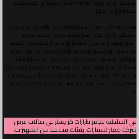
الأمريكية “كار أند درايفر” (Car and Driver)، لفوزها في فئة الشاحنات
للسنة الثالثة على التوالي.
ويصور فيلم “كابت مارفل”، وهو الفيلم الحادي والعشرين لعالم مارفل
السينمائي والذي انتجته “استوديوهات مارفل” وقامت بتوزيعه
“استوديوهات والت ديزني”، حياة كارول دانفرز (الشخصية التي تجسدها
بري لارسون) والتي تصبح واحدة من الأبطال الخارقين في الكون عندما
تقع الأرض وسط حرب مجرات بين اثنين من أجناس الكائنات الفضائية.
ويشارك في هذا الفيلم الجديد، الذي يوفر لمحة عن فترة غير مرئية سابقاً
في تاريخ عالم مارفل السينمائي، طاقم تمثيل يضم كلاً من بري لارسون
وسامويل أل. جاكسون وبين مينلدسون وآنيت بيننغ وكلارك كريغ وجود
لو.
في السلطنة تتوفر طرازات كرايسلر في صالات عرض
شركة ظفار للسيارات، بفئات مختلفة من التجهيزات،