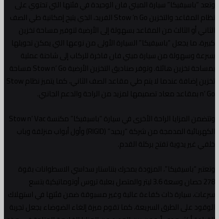
وتعد “باسيفيكا” سيارة الميني فان الوحيدة في فئتها التي تحتوي على
نظام المقاعد والتخزين Stow ‘n Go الفريد، الذي يتيح إمكانية طي الصف
الثاني أو الثالث من المقاعد بسهولة إلى الأرضية لتوفير مساحة تخزين
كبيرة، ما يجعل “باسيفيكا” السيارة الأولى من نوعها التي يمكن تحويلها
بسرعة وسهولة من سيارة ميني فان فاخرة للركاب إلى شاحنة عملية
بمساحة تخزين هائلة. وتوفر صناديق التخزين الأرضية Stow n’ Go مساحة
تخزين إضافة عندما لا يتم طي مقاعد الصف الثاني، كما يتميز نظام Stow
n’ Go بمقاعد معاد تصميمها لمزيد من الراحة والدعم الجانبي.
وتتضمن المزايا الراحة الأخرى في سيارة “باسيفيكا” مكنسة Stow n’ Vac
الكهربائية المدمجة من شركة “ريجيد” (RIGID) وأول أبواب منزلقة وباب
خلفي غير يدوية تفتح بركلة القدم.
وتعتبر “باسيفيكا”، المزودة بمحرك بنتاستار سداسي الاسطوانات بقوة
278 حصان وسعة 3.6 ليتر والمتصل بعلبة تروس أوتوماتيكية بتسع
سرعات، سيارة ذات كفاءة عالية وغير مسبوقة ضمن فئتها في استهلاك
الوقود على الطرق السريعة، كما تقوم ميزة إلغاء الضوضاء بجعل تجربة