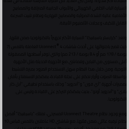
القيادة أكثر هدوءاً. ومن بين العديد من المزايا الفارهة المتاحة في هذه
السيارة الباب الخلفي الكهربائي والأبواب الجانبية المنزلقة والمصابيح
الأمامية عالية الشدة الضوئية والمصابيح النهارية ونظام تثبيت السرعة
القابل للتكيف وعجلات الألمنيوم الأنيقة.
وتعد “كرايسلر باسيفيكا” السيارة الأكثر تجهيزاً بالتكنولوجيا ضمن فئتها،
®
حيث تتميز باحتوائها على أحدث شاشات Uconnect
4 العاملة باللمس (7
بوصة / 178 مم أو 8.4 بوصة / 213 مم) والتي توفر أسطحها المصقولة
أعلى مستوى من التباين وتتماشى مع الأجهزة الحديثة مثل الأجهزة
اللوحية. ومن خلال هذا النظام سهل الاستخدام المزود بميزة التنشيط
بواسطة الصوت وأزرار تحكم على عجلة القيادة، يمكنكم الاستمتاع بأمان
بمميزات أجهزة “آي فون” و”آندرويد” وذلك باستخدام تطبيقي “آبل كار
بلاي” و”آندرويد أوتو”، بحيث يمكنكم التركيز على القيادة وليس على
التكنولوجيا.
ومع وجود نظام Uconnect Theatre المسرحي، تمتلك “باسيفيكا” أفضل
نظام ترفيه عائلي ضمن فئتها، مع شاشتي HD عاملتين باللمس قياس 10
بوصة / 245 مم ومشغل أقراص Blu-ray، ومنافذ HDMI وسماعات