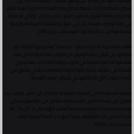
ولإضفاء مزيد من الإثارة على وصول سيارات “باسيفيكا 2019” إلى
أسواق المنطقة، أتاحت الحملة لمحبي هذه العلامة التجارية فرصة الفوز
بتذاكر لمشاهدة العرض الحصري لفيلم “كابتن مارفل” والذي تم عرضه
في دولة الإمارات (سينما ريل، دبي مول) والمملكة العربية السعودية
(سينما فوكس، جدة) والكويت (سينيسكيب، مول 360).
وتتميز المقصورة الداخلية لسيارة “باسيفيكا” بتصاميمها الأنيقة، مع
احتوائها على ألوان عصرية ومزيج من المواد عالية الجودة التي تمتاز
بلمساتها الداخلية الفريدة في الأبواب ولوحة العدادات. كما تحتوي
السيارة على مقاعد جلدية عالية الجودة والمتوفرة بشكل قياسي في
كافة الطرازات التي تم إطلاقها في أسواق الشرق الأوسط.
ويمتاز التصميم الداخلي للسيارة بالعملانية والجمال في نفس الوقت، حيث
تحتوي على مساحة تخزين غير مسبوقة تشتمل على كونسول وسطي
كبير يتميز بمساحات مصممة خصيصاً لتناسب أجهزة مثل الـ “آي باد”. أما
الجزء السفلي من الكونسول فهو أعمق من أرضية السيارة لتوفير
مساحة تخزين إضافية.