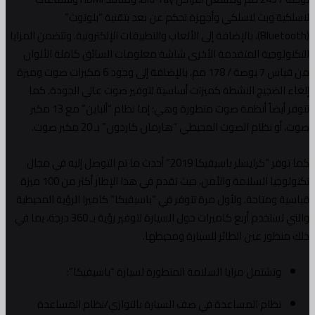
لاسلكية وبث لاسلكي وأجهزة تحكم عن بعد بتقنية “بلوتوث”
(Bluetooth)، بالإضافة إلى الألعاب والتطبيقات الإلكترونية. وتتضمن المزايا
التكنولوجية المتقدمة الأخرى شاشة معلومات السائق كاملة الألوان
من قياس 7 بوصة / 178 مم، بالإضافة إلى وجود 6 مكبرات صوت وميزة
إلغاء الضجيج النشطة كميزات أساسية لتوفير صوت عالي الجودة. كما
تتوفر أيضاً أنظمة صوت متطورة وهي؛ إما نظام “ألباين” مع 13 مكبر
صوت، أو نظام الصوت المحيطي “هارمان كاردون” بـ 20 مكبر صوت.
كما توفر “كرايسلر باسيفيكا 2019” أحدث ما تم التوصل إليه في مجال
تكنولوجيا السلامة والأمن، حيث تقدم في هذا الإطار أكثر من 100 ميزة
قياسية ومتاحة. ولأول مرة تتوفر في “باسيفيكا” كاميرا الرؤية المحيطية
والتي تستخدم أربع كاميرات حول السيارة لتوفير رؤية بـ 360 درجة، بما في
ذلك منظور عين الطائر للسيارة ومحيطها.
وتشتمل مزايا السلامة المتطورة لسيارة “باسيفيكا”:
نظام المساعدة في صف السيارة بالتوازي/نظام المساعدة