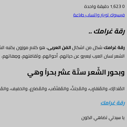
0
1٬623
دقيقة واحدة
فيسبوك
تويتر
واتساب
طباعة
رقة غرامك
..
رقة غرامك
شكل من اشكال
الفن العربى
، هو كلام موزون يكتبه ال
الشعر لسان العرب ليعبرو عن حياتهم، أحوالهم، وثقافتهم، وصِفاتهم،
وبحور الشّعر ستّة عشر بحراً وهي
المُتدارَك، والمُتقارِب، والمُجتثّ، والمُقتَضَب، والمُضارِع، والخفيف، والمُنس
رقة غرامك
يا سيدتي تضاهي الكون