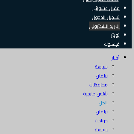
مقال عشوائي
تسجيل الدخول
البريد الالكتروني
تويتر
فيسبوك
أخبار
سياسة
برلمان
محافظات
شئون خارجية
الكل
برلمان
حوادث
سياسة