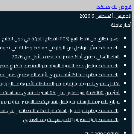
قروض بنك مسقط
الخميس, أغسطس 6 2026
أخبار عاجلة
زوهو تطلق حل نقاط البيع (POS) لقطاع التجزئة في دول الخليج
بنك مسقط يعزّز التواصل بين الزوّار في مسقط وصلالة في تجرب
البنك الأهلي يحقق أداءً متميزا فيالنصف الأول من 2026
بنك مسقط يواصل دعم التنمية السياحية والاقتصادية كراعٍ مصرفي 
بنك مسقط ينظم رحلة اكتشاف مهني لأبناء الموظفين ضمن فعالية “e Banker
تخاذل القوى الدولية والإقليمية والمماطلة الأمريكية -الإيرانية 
أكثر من 5000فائز سيحصلون على 5% استرداد نقدي عند استخدام بطاقات Visa الائتمانية دوليًا
ميثاق للصيرفة الإسلامية يواصل تقديم خطة التوفير بمزايا وع
بنك مسقط ينظم ندوة حول استخدام الذكاء الاصطناعي في تسويق
بنك مسقط راعيًا استراتيجيًا لموسم الخريف العقاري
إضافة عمود جانبي