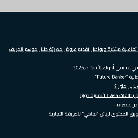
ة تفاعلية مبتكرة ويواصل تقديم عروض حصريّة خلال موسم الخريف
لملتقى أجواء الأشخرة 2026
Futur”
..إلى متى ؟
روض حصرية
 المحتوى لزبائن “نجاحي” للصيرفة التجارية