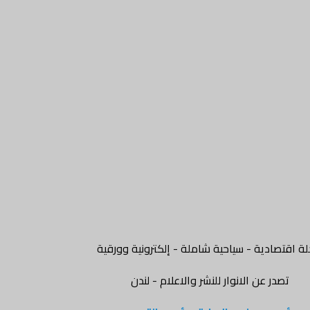
ة اقتصادية - سياحية شاملة - إلكترونية وورقية
تصدر عن الانوار للنشر والاعلام - لندن