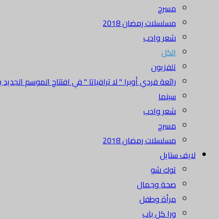
مسرح
مسلسلات رمضان 2018
شعر وادب
الكل
تلفزيون
رائعة فردي أوبرا " لا ترافياتا " في افتتاح الموسم الجديد بدا
سينما
شعر وادب
مسرح
مسلسلات رمضان 2018
لايف ستايل
توك شو
صحة وجمال
مرأة وطفل
ورا كل باب