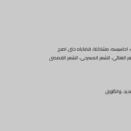
ه، احاسيسه، مشاكلة، قضاياه حتى اصبح
عر الغنائى، الشعر المسرحى، الشعر القصصى
مَديد، والطّويل