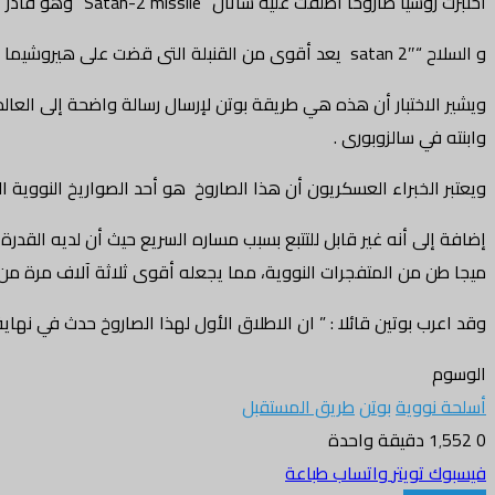
اختبرت روسيا صاروخا أطلقت عليه ساتان “Satan-2 missile” وهو قادر على إزالة دولة بحجم ضعف بريطانيا من الوجود.
و السلاح “satan 2″ يعد أقوى من القنبلة التى قضت على هيروشيما بأكثر من ثلاثة آلاف مرة ولا يمكن رصده.
وابنته في سالزوبورى .
ويعتبر الخبراء العسكريون أن هذا الصاروخ هو أحد الصواريخ النووية ا
ميجا طن من المتفجرات النووية، مما يجعله أقوى ثلاثة آلاف مرة من ق
وقد اعرب بوتين قائلا : ” ان الاطلاق الأول لهذا الصاروخ حدث في نهاية ديسمب
الوسوم
أسلحة نووية
بوتن
طريق المستقبل
0
1٬552
دقيقة واحدة
فيسبوك
تويتر
واتساب
طباعة