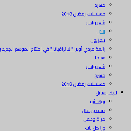
مسرح
مسلسلات رمضان 2018
شعر وادب
الكل
تلفزيون
رائعة فردي أوبرا " لا ترافياتا " في افتتاح الموسم الجديد بدا
سينما
شعر وادب
مسرح
مسلسلات رمضان 2018
لايف ستايل
توك شو
صحة وجمال
مرأة وطفل
ورا كل باب