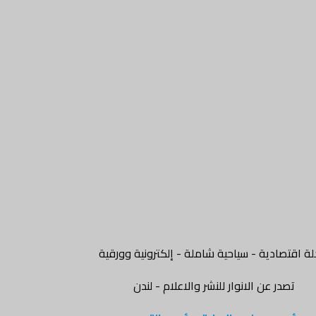
ة اقتصادية - سياحية شاملة - إلكترونية وورقية
تصدر عن الانوار للنشر والاعلام - لندن