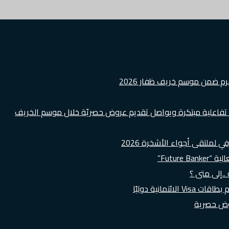
هرم ضمن موسم خريف ظفار 2026
ة تفاعلية مبتكرة ويواصل تقديم عروض حصريّة خلال موسم الخريف
لملتقى أجواء الأشخرة 2026
Futur”
..إلى متى ؟
روض حصرية