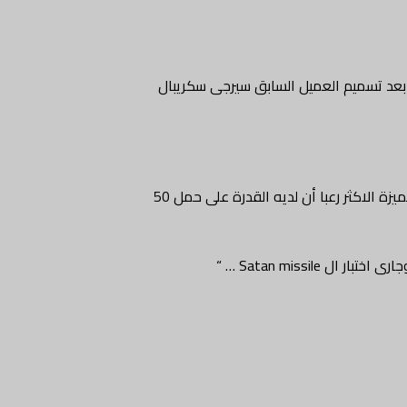
 واضحة إلى العالم وبالأخص بريطانيا، وذلك بعد أن طردت تيريزا ماى 23 دبلوماسيا روسيا بعد تسميم العميل السابق سيرجى سكريبال
إضافة إلى أنه غير قابل للتتبع بسبب مساره السريع حيث أن لديه القدرة على السفر عبر القطب الجنوبى بسرعة كبيرة نظرا لقوته الشديدة، أما الميزة الاكثر رعبا أن لديه القدرة على حمل 50
Satan missi … “