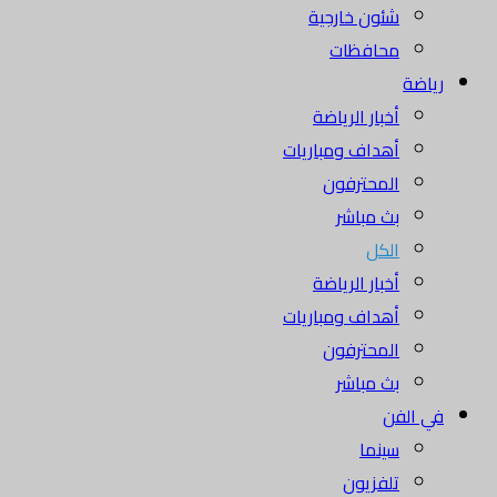
شئون خارجية
محافظات
رياضة
أخبار الرياضة
أهداف ومباريات
المحترفون
بث مباشر
الكل
أخبار الرياضة
أهداف ومباريات
المحترفون
بث مباشر
في الفن
سينما
تلفزيون