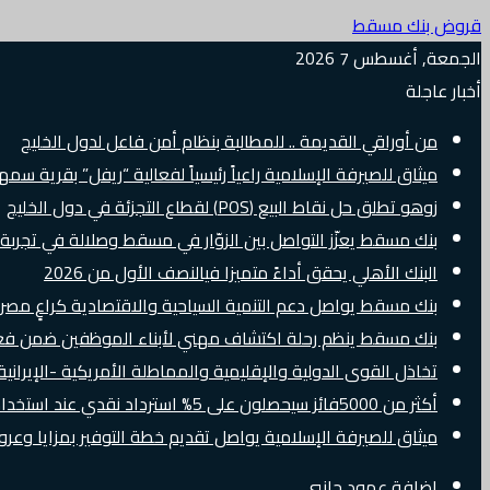
قروض بنك مسقط
الجمعة, أغسطس 7 2026
أخبار عاجلة
من أوراقي القديمة .. للمطالبة بنظام أمن فاعل لدول الخليج
ميثاق للصيرفة الإسلامية راعياً رئيسياً لفعالية “ريفل” بقرية سم
زوهو تطلق حل نقاط البيع (POS) لقطاع التجزئة في دول الخليج
بنك مسقط يعزّز التواصل بين الزوّار في مسقط وصلالة في تجرب
البنك الأهلي يحقق أداءً متميزا فيالنصف الأول من 2026
بنك مسقط يواصل دعم التنمية السياحية والاقتصادية كراعٍ مصرفي 
بنك مسقط ينظم رحلة اكتشاف مهني لأبناء الموظفين ضمن فعالية “e Banker
تخاذل القوى الدولية والإقليمية والمماطلة الأمريكية -الإيرانية 
أكثر من 5000فائز سيحصلون على 5% استرداد نقدي عند استخدام بطاقات Visa الائتمانية دوليًا
ميثاق للصيرفة الإسلامية يواصل تقديم خطة التوفير بمزايا وع
إضافة عمود جانبي