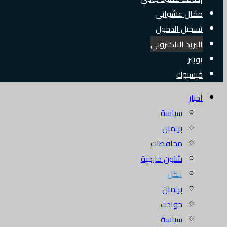
مقال عشوائي
تسجيل الدخول
البريد الالكتروني
تويتر
فيسبوك
أخبار
سياسة
برلمان
محافظات
شئون خارجية
الكل
برلمان
حوادث
سياسة