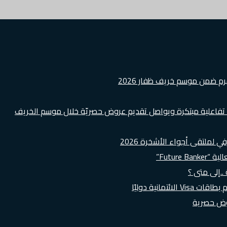
هرم ضمن موسم خريف ظفار 2026
ة تفاعلية مبتكرة ويواصل تقديم عروض حصريّة خلال موسم الخريف
لملتقى أجواء الأشخرة 2026
Futur”
..إلى متى ؟
روض حصرية