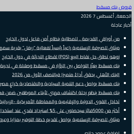
قروض بنك مسقط
الجمعة, أغسطس 7 2026
أخبار عاجلة
من أوراقي القديمة .. للمطالبة بنظام أمن فاعل لدول الخليج
ميثاق للصيرفة الإسلامية راعياً رئيسياً لفعالية “ريفل” بقرية سم
زوهو تطلق حل نقاط البيع (POS) لقطاع التجزئة في دول الخليج
بنك مسقط يعزّز التواصل بين الزوّار في مسقط وصلالة في تجرب
البنك الأهلي يحقق أداءً متميزا فيالنصف الأول من 2026
بنك مسقط يواصل دعم التنمية السياحية والاقتصادية كراعٍ مصرفي 
بنك مسقط ينظم رحلة اكتشاف مهني لأبناء الموظفين ضمن فعالية “e Banker
تخاذل القوى الدولية والإقليمية والمماطلة الأمريكية -الإيرانية 
أكثر من 5000فائز سيحصلون على 5% استرداد نقدي عند استخدام بطاقات Visa الائتمانية دوليًا
ميثاق للصيرفة الإسلامية يواصل تقديم خطة التوفير بمزايا وع
إضافة عمود جانبي