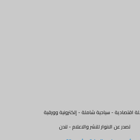
ة اقتصادية - سياحية شاملة - إلكترونية وورقية
تصدر عن الانوار للنشر والاعلام - لندن