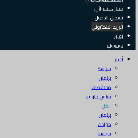
مقال عشوائي
تسجيل الدخول
البريد الالكتروني
تويتر
فيسبوك
أخبار
سياسة
برلمان
محافظات
شئون خارجية
الكل
برلمان
حوادث
سياسة