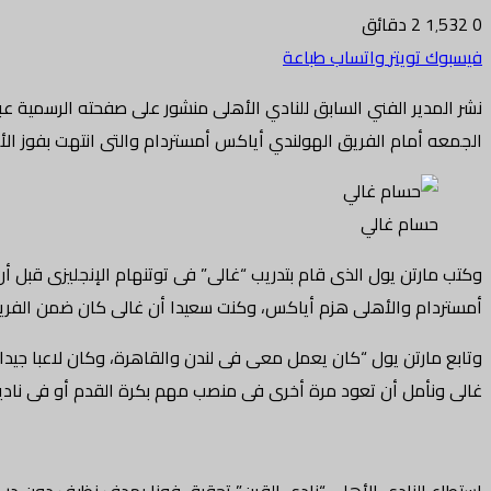
0
1٬532
2 دقائق
فيسبوك
تويتر
واتساب
طباعة
نشر المدير الفني السابق للنادي الأهلى منشور على صفحته الرسمية عبر
الجمعه أمام الفريق الهولندي أياكس أمستردام والتى انتهت بفوز الأهلى 1-0 عن طريق صلاح محسن في الدقيقة 83 من زمن ا
حسام غالي
وكتب مارتن يول الذى قام بتدريب “غالى” فى توتنهام الإنجليزى قبل أن
أمستردام والأهلى هزم أياكس، وكنت سعيدا أن غالى كان ضمن الفريق ال
وتابع مارتن يول “كان يعمل معى فى لندن والقاهرة، وكان لاعبا جيدا
غالى ونأمل أن تعود مرة أخرى فى منصب مهم بكرة القدم أو فى ناديك 
استطاع النادي الأهلي “نادي القرن” تحقيق فوزا بهدف نظيف دون در