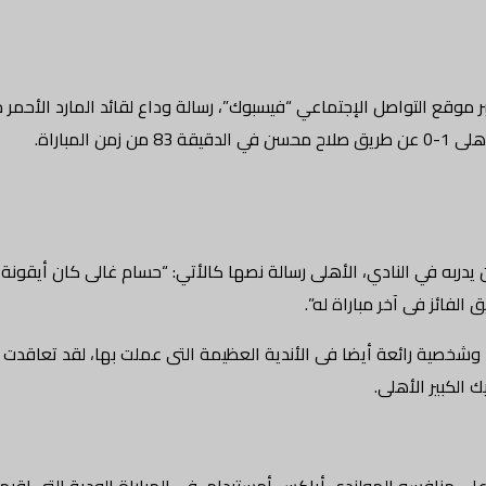
 موقع التواصل الإجتماعي “فيسبوك”، رسالة وداع لقائد المارد الأحمر 
لمباراة.
 يدربه في النادي، الأهلى رسالة نصها كالأتي: “حسام غالى كان أيقونة
فائز فى آخر مباراة له”.
 وشخصية رائعة أيضا فى الأندية العظيمة التى عملت بها، لقد تعاقدت
الكبير الأهلى.
 على منافسه الهولندي أياكس أمستردام، في المباراة الودية التي ا