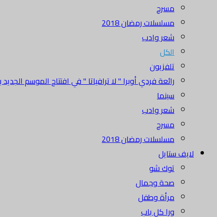
مسرح
مسلسلات رمضان 2018
شعر وادب
الكل
تلفزيون
رائعة فردي أوبرا " لا ترافياتا " في افتتاح الموسم الجديد بدا
سينما
شعر وادب
مسرح
مسلسلات رمضان 2018
لايف ستايل
توك شو
صحة وجمال
مرأة وطفل
ورا كل باب