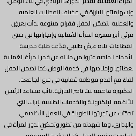
المرأة العُمانية، تقديرًا لدورها الريادي في بناء الوطن،
وإسهاماتها البارزة في مختلف المجالات العلمية
والعملية. .تضمّن الحفل فقراتٍ متنوعة بدأت بعرضٍ
مرئي أبرز مسيرة المرأة العُمانية وإنجازاتها في شتى
القطاعات، تلاه عرضٌ طلابي قدّمه طلبة مدرسة
الأمجاد الخاصة عبّروا من خلاله عن فخر المرأة العُمانية
بعطائها وإخلاصها في خدمة الوطن.كما تضمن الحفل
لقاءً مع أقدم موظفة عُمانية في فرع الجامعة،
الدكتورة فاطمة بنت ناصر الحارثية، نائب مساعد الرئيس
للأنظمة الإلكترونية والخدمات الطلابية بإبراء، التي
تحدّثت عن تجربتها الطويلة في العمل الأكاديمي
والإداري، وما شهدته من تطورٍ وتمكينٍ لدور المرأة في
الجامعة.وشهد الحفل كذلك تكريم الموظفة