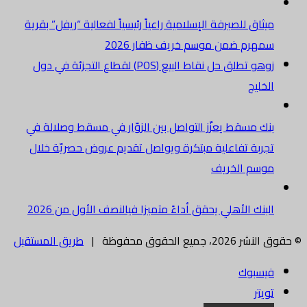
ميثاق للصيرفة الإسلامية راعياً رئيسياً لفعالية “ريفل” بقرية
سمهرم ضمن موسم خريف ظفار 2026
زوهو تطلق حل نقاط البيع (POS) لقطاع التجزئة في دول
الخليج
بنك مسقط يعزّز التواصل بين الزوّار في مسقط وصلالة في
تجربة تفاعلية مبتكرة ويواصل تقديم عروض حصريّة خلال
موسم الخريف
البنك الأهلي يحقق أداءً متميزا فيالنصف الأول من 2026
© حقوق النشر 2026، جميع الحقوق محفوظة |
طريق المستقبل
فيسبوك
تويتر