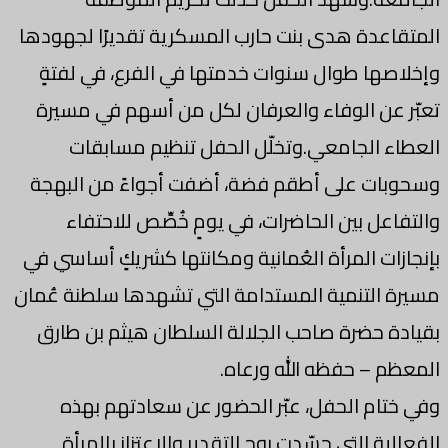
المتقاعدة هدى بنت حارب المسكرية تقديرًا لجهودها
وإخلاصها طوال سنوات خدمتها في الفرع، في لفتةٍ
تعبّر عن الوفاء والعرفان لكل من أسهم في مسيرة
العطاء الجامعي.وتخلّل الحفل تنظيم مسابقات
وسحوبات على أطقم فضة، أضفت أجواءً من البهجة
والتفاعل بين الحاضرات، في يومٍ خُصِّص للاحتفاء
بإنجازات المرأة العُمانية ومكانتها كشريكٍ أساسي في
مسيرة التنمية المستدامة التي تشهدها سلطنة عُمان
بقيادة حضرة صاحب الجلالة السلطان هيثم بن طارق
المعظم – حفظه الله ورعاه.
وفي ختام الحفل، عبّر الحضور عن سعادتهم بهذه
الفعالية التي جسّدت روح التقدير والاعتزاز بالمرأة