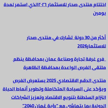
اختتام منتدى صحار للاستثمار ٢٠٢٦الذي استمر لمدة
يومين
أكثر من 30 دولة تشارك في منتدى صحار
للاستثمار2026
فرع غرفة تجارة وصناعة عمان بمحافظة ينظم
ملتقى الفرص الواعدة بمحافظة الظاهرة
منتدى الدقم الاقتصادي 2025 يستعرض الفرص
ويؤكد على السياحة المتكاملة وتطوير أنماط الحياة
التزام السلطنة بتنويع الاقتصاد وتعزيز الشراكات
الدولية بما يتماشى مع “رؤية عُمان 2040”