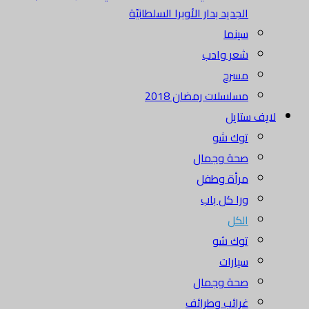
الجديد بدار الأوبرا السلطانيّة
سينما
شعر وادب
مسرح
مسلسلات رمضان 2018
لايف ستايل
توك شو
صحة وجمال
مرأة وطفل
ورا كل باب
الكل
توك شو
سيارات
صحة وجمال
غرائب وطرائف