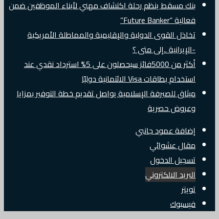
بنك مسقط ينظم رحلة اكتشاف مهني لأبناء الموظفين ضمن
فعالية “Future Banker”
تخاذل القوى الدولية والإقليمية والمماطلة الأمريكية
-الإيرانية ..إلى متى ؟
أكثر من 5000فائز سيحصلون على 5% استرداد نقدي عند
استخدام بطاقات Visa الائتمانية دوليًا
ميثاق للصيرفة الإسلامية يواصل تقديم خطة التوفير بمزايا
وعروض حصرية
إضافة عمود جانبي
مقال عشوائي
تسجيل الدخول
البريد الالكتروني
تويتر
فيسبوك