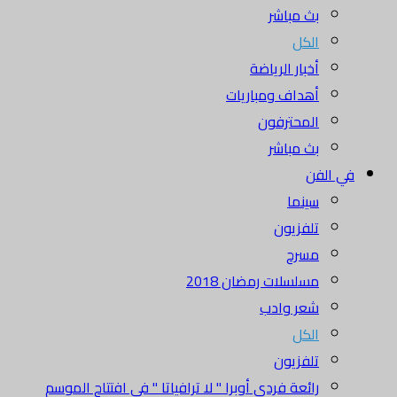
بث مباشر
الكل
أخبار الرياضة
أهداف ومباريات
المحترفون
بث مباشر
في الفن
سينما
تلفزيون
مسرح
مسلسلات رمضان 2018
شعر وادب
الكل
تلفزيون
رائعة فردي أوبرا " لا ترافياتا " في افتتاح الموسم