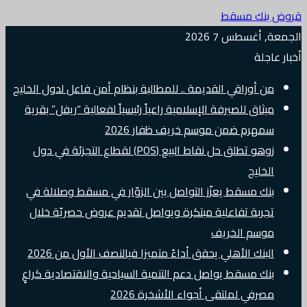
قروض بنك مسقط
الجمعة, أغسطس 7 2026
أخبار عاجلة
من أوراقي القديمة .. للمطالبة بنظام أمن فاعل لدول الخليج
ميثاق للصيرفة الإسلامية راعياً رئيسياً لفعالية “ريفل” بقرية
سمهرم ضمن موسم خريف ظفار 2026
زوهو تطلق حل نقاط البيع (POS) لقطاع التجزئة في دول
الخليج
بنك مسقط يعزّز التواصل بين الزوّار في مسقط وصلالة في
تجربة تفاعلية مبتكرة ويواصل تقديم عروض حصريّة خلال
موسم الخريف
البنك الأهلي يحقق أداءً متميزا فيالنصف الأول من 2026
بنك مسقط يواصل دعم التنمية السياحية والاقتصادية كراعٍ
مصرفي لملتقى أجواء الأشخرة 2026