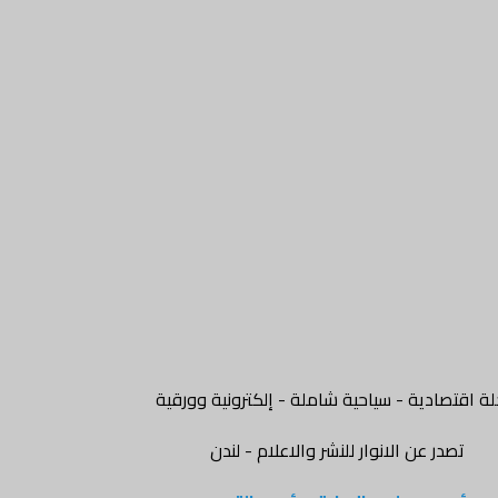
ة اقتصادية - سياحية شاملة - إلكترونية وورقية
تصدر عن الانوار للنشر والاعلام - لندن