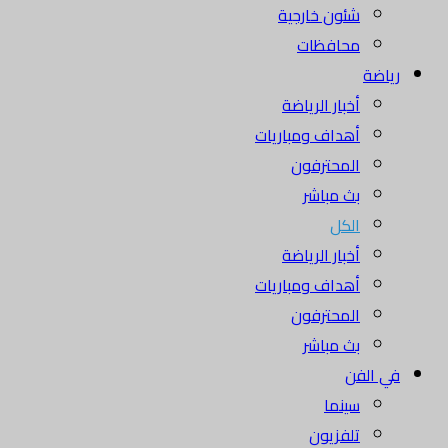
شئون خارجية
محافظات
رياضة
أخبار الرياضة
أهداف ومباريات
المحترفون
بث مباشر
الكل
أخبار الرياضة
أهداف ومباريات
المحترفون
بث مباشر
في الفن
سينما
تلفزيون