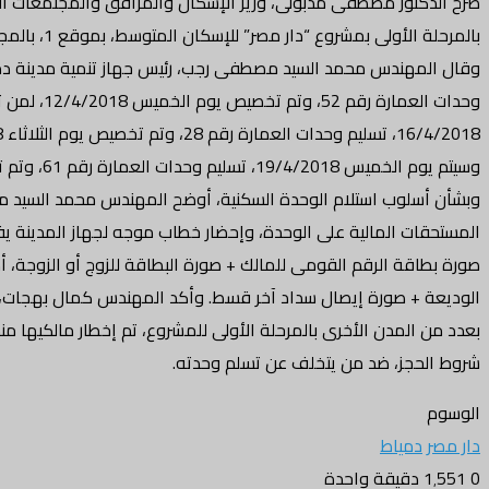
بالمرحلة الأولى بمشروع “دار مصر” للإسكان المتوسط، بموقع 1، بالمجاورة 31، بالحي السادس.
وسيتم يوم الخميس 19/4/2018، تسليم وحدات العمارة رقم 61، وتم تخصيص يوم الأحد 22/4/2018، لمن تخلف عن الاستلام بتلك العمارات.
وبشأن أسلوب استلام الوحدة السكنية، أوضح المهندس محمد السيد مصط
المستحقات المالية على الوحدة، وإحضار خطاب موجه لجهاز المدينة يفي
صورة بطاقة الرقم القومى للمالك + صورة البطاقة للزوج أو الزوجة، 
الوديعة + صورة إيصال سداد آخر قسط. وأكد المهندس كمال بهجات، مس
بعدد من المدن الأخرى بالمرحلة الأولى للمشروع، تم إخطار مالكيها من
شروط الحجز، ضد من يتخلف عن تسلم وحدته.
الوسوم
دار مصر
دمياط
0
1٬551
دقيقة واحدة