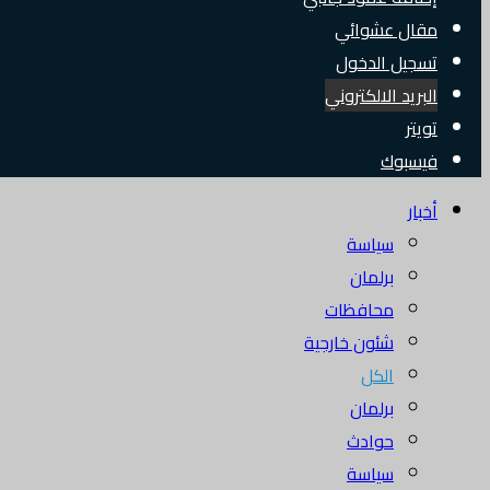
مقال عشوائي
تسجيل الدخول
البريد الالكتروني
تويتر
فيسبوك
أخبار
سياسة
برلمان
محافظات
شئون خارجية
الكل
برلمان
حوادث
سياسة