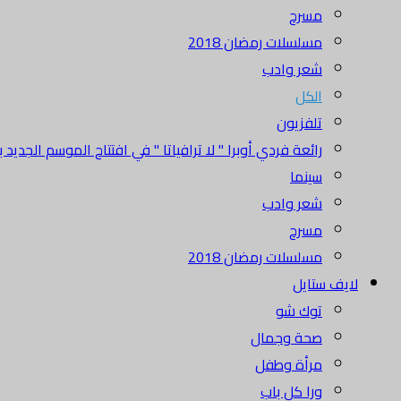
مسرح
مسلسلات رمضان 2018
شعر وادب
الكل
تلفزيون
رائعة فردي أوبرا " لا ترافياتا " في افتتاح الموسم الجديد بدا
سينما
شعر وادب
مسرح
مسلسلات رمضان 2018
لايف ستايل
توك شو
صحة وجمال
مرأة وطفل
ورا كل باب