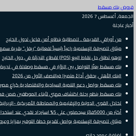
قروض بنك مسقط
الجمعة, أغسطس 7 2026
أخبار عاجلة
من أوراقي القديمة .. للمطالبة بنظام أمن فاعل لدول الخليج
ميثاق للصيرفة الإسلامية راعياً رئيسياً لفعالية “ريفل” بقرية سم
زوهو تطلق حل نقاط البيع (POS) لقطاع التجزئة في دول الخليج
بنك مسقط يعزّز التواصل بين الزوّار في مسقط وصلالة في تجرب
البنك الأهلي يحقق أداءً متميزا فيالنصف الأول من 2026
بنك مسقط يواصل دعم التنمية السياحية والاقتصادية كراعٍ مصرفي 
بنك مسقط ينظم رحلة اكتشاف مهني لأبناء الموظفين ضمن فعالية “e Banker
تخاذل القوى الدولية والإقليمية والمماطلة الأمريكية -الإيرانية 
أكثر من 5000فائز سيحصلون على 5% استرداد نقدي عند استخدام بطاقات Visa الائتمانية دوليًا
ميثاق للصيرفة الإسلامية يواصل تقديم خطة التوفير بمزايا وع
إضافة عمود جانبي