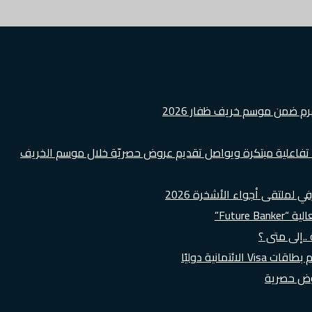
هرم ضمن موسم خريف ظفار 2026
ة تفاعلية مبتكرة ويواصل تقديم عروض حصريّة خلال موسم الخريف
لملتقى أجواء الأشخرة 2026
Futur”
..إلى متى ؟
روض حصرية