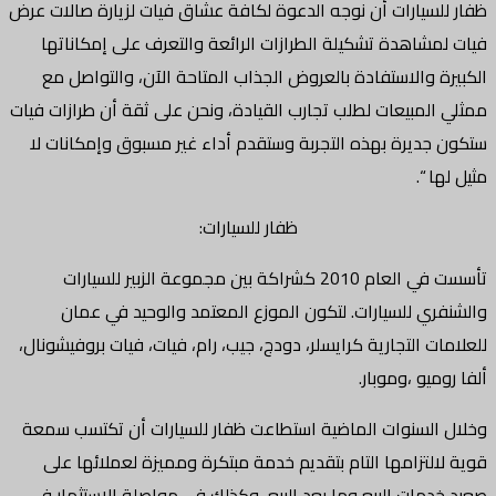
ظفار للسيارات أن نوجه الدعوة لكافة عشاق فيات لزيارة صالات عرض
فيات لمشاهدة تشكيلة الطرازات الرائعة والتعرف على إمكاناتها
الكبيرة والاستفادة بالعروض الجذاب المتاحة الآن، والتواصل مع
ممثلي المبيعات لطلب تجارب القيادة، ونحن على ثقة أن طرازات فيات
ستكون جديرة بهذه التجربة وستقدم أداء غير مسبوق وإمكانات لا
مثيل لها “.
ظفار للسيارات:
تأسست في العام 2010 كشراكة بين مجموعة الزبير للسيارات
والشنفري للسيارات. لتكون الموزع المعتمد والوحيد في عمان
للعلامات التجارية كرايسلر، دودج، جيب، رام، فيات، فيات بروفيشونال،
ألفا روميو ،وموبار.
وخلال السنوات الماضية استطاعت ظفار للسيارات أن تكتسب سمعة
قوية لالتزامها التام بتقديم خدمة مبتكرة ومميزة لعملائها على
صعيد خدمات البيع وما بعد البيع، وكذلك في مواصلة الاستثمار في