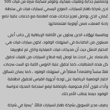
وتصاميم جذابة وتقنيات مبتكرة، وتتوفر تشكيلة ميزة من فيات 500
لدى شركة ظفار للسيارات، الموزع الرسمي لسيارات فيات في سلطنة
عُمان، الذي يواصل تعزيز نجاحات هذه العلامة مع خدمات عالية تضع
راحة العملاء ضمن أولوية اهتماماتها.
وبالنسبة لهؤلاء الذين يبحثون عن الأناقة الإيطالية إلى جانب أعلى
مستوى من الكفاءة في استهلاك الوقود، تكون سيارات فيات هي
الاختيار الامثل حيث أن محركات فيات المبتكرة والتي تم تطويرها
بالاعتماد على احدث ما توصل إليه قطاع السيارات من تقنيات تحقق
كل هذه المتطلبات، كما تحقق علبة التروس الآلية ذو الست سرعات،
نقلاً سلساً واقتصاداً ممتازاً في استهلاك الوقود ، كما يمكن للسائق
اختيار الوضعية الرياضية على لوحة أجهزة القياس لتحقيق انطلاقة
وأداء قوي أكثر هجومية، بالإضافة لرفع استجابة المحرك لدواسة
الوقود حينما يتطلب الأمر ذلك.
يضيف مدير التسويق بشركة ظفار للسيارات قائلاً: “يسرنا في شركة