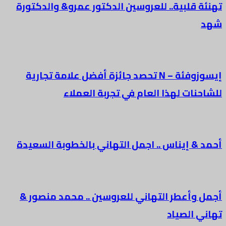
تهنئة قلبية.. للعروسين الدكتور عمرو& والدكتورة
شهد
إيسوزوفئة – N تحصد جائزة أفضل علامة تجارية
للشاحنات لهذا العام في تجربة العملاء
أحمد & إيناس .. اجمل التهاني بالخطوبة السعيدة
أجمل وأعطر التهاني للعروسين .. محمد منصور &
تهاني الصياد