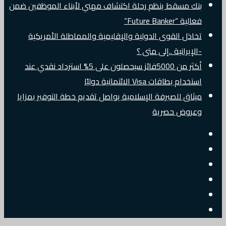
بنك مسقط ينظم رحلة اكتشاف مهني لأبناء الموظفين ضمن
فعالية “Future Banker”
تخاذل القوى الدولية والإقليمية والمماطلة الأمريكية
-الإيرانية ..إلى متى ؟
أكثر من 5000فائز سيحصلون على 5% استرداد نقدي عند
استخدام بطاقات Visa الائتمانية دوليًا
ميثاق للصيرفة الإسلامية يواصل تقديم خطة التوفير بمزايا
وعروض حصرية
إضافة
مقال
عمود
جانبي
تسجيل
عشوائي
البريد
الدخول
تويتر
الالكتروني
فيسبوك