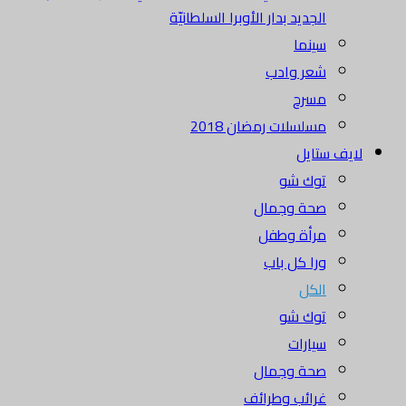
الجديد بدار الأوبرا السلطانيّة
سينما
شعر وادب
مسرح
مسلسلات رمضان 2018
لايف ستايل
توك شو
صحة وجمال
مرأة وطفل
ورا كل باب
الكل
توك شو
سيارات
صحة وجمال
غرائب وطرائف