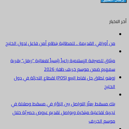
أخر الاخبار
من أوراقي القديمة .. للمطالبة بنظام أمن فاعل لدول الخليج
ميثاق للصيرفة الإسلامية راعياً رئيسياً لفعالية “ريفل” بقرية
سمهرم ضمن موسم خريف ظفار 2026
زوهو تطلق حل نقاط البيع (POS) لقطاع التجزئة في دول
الخليج
بنك مسقط يعزّز التواصل بين الزوّار في مسقط وصلالة في
تجربة تفاعلية مبتكرة ويواصل تقديم عروض حصريّة خلال
موسم الخريف