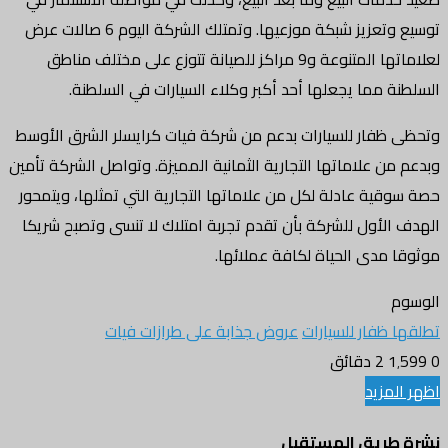
توسيع وتعزيز شبكة موزعيها. وتمتلك الشركة اليوم 6 صالات عرض
لعلاماتها المتنوعة و9 مراكز للصيانة تتوزع على مختلف مناطق
السلطنة مما يجعلها أحد أكبر وكلاء السيارات في السلطنة.
وتحظى ظفار للسيارات بدعم من شركة فيات كرايسلر الشرق الأوسط
وبدعم من علاماتها التجارية الثمانية المميزة. وتواصل الشركة تأمين
حصة سوقية عادلة لكل من علاماتها التجارية التي تمثلها، ويتمحور
الهدف الأول للشركة بأن تقدم تجربة امتلاك لا تنسى وتصبح شريكا
موثوقا مدى الحياة لكافة عملائها.
الوسوم
تطلقها ظفار للسيارات
عروض جذابة على طرازات فيات
0
1٬599
2 دقائق
اظهر المزيد
نشرة طريق المستقبل