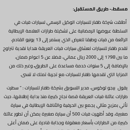
مسقط،- طريق المستقبل:
أطلقت شركة ظفار للسيارات الوكيل الرسمي لسيارات فيات في
السلطنة عروضها الرمضانية على تشكيلة طرازات العلامة الإيطالية
الرائعة من فيات وطبقا للعرض الذي يستمر إلى 13 يونيو القادم،
تقدم ظفار للسيارات لعشاق سيارات فيات العريقة هدايا نقدية تتراوح
ما بين 1798 إلى 2000 ريال عماني، فضلا عن 5 اعوام ضمان،
بالإضافة إلى 5 سنوات خدمة مساعدة على الطريق
،
وغير ذلك من
المزايا التي تقدمها ظفار للسيارات مع تجربة تملك لا تنسى.
يقول بيجو لوكوس، مدير التسويق بشركة ظفار للسيارات : ” سطرت
طرازات عائلة فيات العريقة قصة نجاح كبيرة منذ بداية إطلاقها، حيث
تأتي بمزيج مثالي يجمع بين الحرفية والأناقة الإيطالية في سيارة
صغيرة، وقد أظهرت فيات 500 أن سيارة صغيرة يمكن أن تطور عائلة
كبيرة من الطرازات بأسعار معقولة وجذابة قادرة على ضمان أعلى