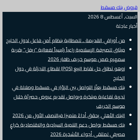
قروض بنك مسقط
السبت, أغسطس 8 2026
أخبار عاجلة
من أوراقي القديمة .. للمطالبة بنظام أمن فاعل لدول الخليج
ميثاق للصيرفة الإسلامية راعياً رئيسياً لفعالية “ريفل” بقرية
سمهرم ضمن موسم خريف ظفار 2026
زوهو تطلق حل نقاط البيع (POS) لقطاع التجزئة في دول
الخليج
بنك مسقط يعزّز التواصل بين الزوّار في مسقط وصلالة في
تجربة تفاعلية مبتكرة ويواصل تقديم عروض حصريّة خلال
موسم الخريف
البنك الأهلي يحقق أداءً متميزا فيالنصف الأول من 2026
بنك مسقط يواصل دعم التنمية السياحية والاقتصادية كراعٍ
مصرفي لملتقى أجواء الأشخرة 2026