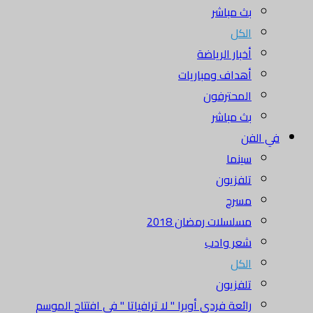
بث مباشر
الكل
أخبار الرياضة
أهداف ومباريات
المحترفون
بث مباشر
في الفن
سينما
تلفزيون
مسرح
مسلسلات رمضان 2018
شعر وادب
الكل
تلفزيون
رائعة فردي أوبرا " لا ترافياتا " في افتتاح الموسم