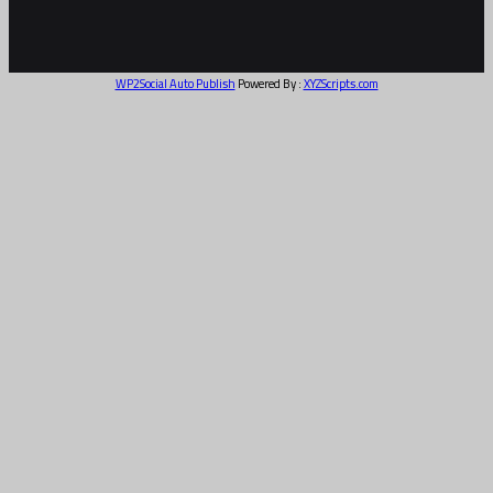
الالكتروني
ام
اب
وك
WP2Social Auto Publish
Powered By :
XYZScripts.com