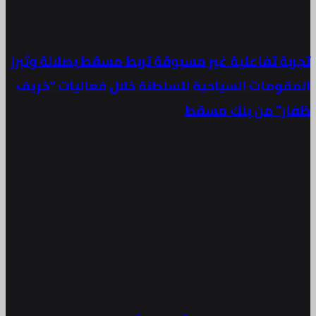
بة تفاعلية غير مسبوقة تربط مسقط بصلالة وتُبرز
قومات السياحية للسلطنة خلال فعاليات “خريف
ر” من بنك مسقط