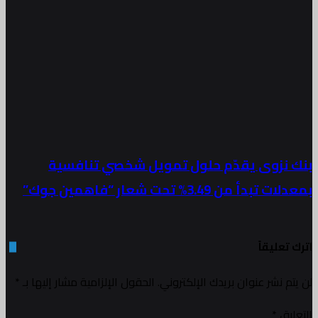
 نزوى يقدّم حلول تمويل شخصي تنافسية
تبدأ من 3.49% تحت شعار “فاهمين جوك”
تعليقاً
م نشر عنوان بريدك الإلكتروني.
الحقول الإلزامية مشار إليها بـ
*
ليق
*