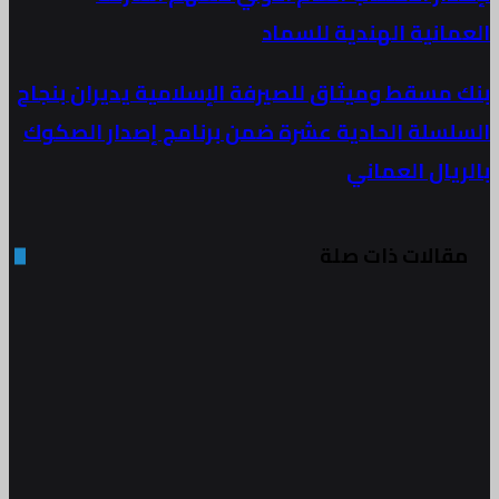
مانية الهندية للسماد
 مسقط وميثاق للصيرفة الإسلامية يديران بنجاح
لسلة الحادية عشرة ضمن برنامج إصدار الصكوك
يال العماني
قالات ذات صلة