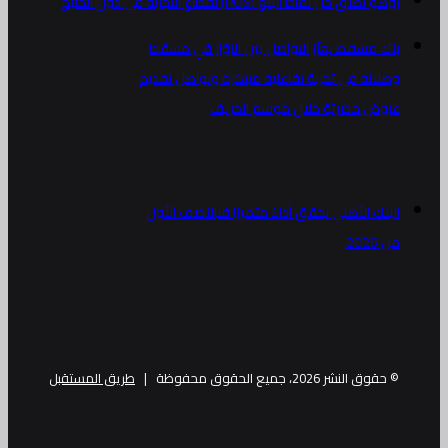
زوهو تطلق حل نقاط البيع (POS) لقطاع التجزئة في دول الخليج
بنك مسقط يعزّز التواصل بين الزوّار في مسقط
وصلالة في تجربة تفاعلية مبتكرة ويواصل تقديم
عروض حصريّة خلال موسم الخريف
البنك الأهلي يحقق أداءً متميزا فيالنصف الأول
من 2026
© حقوق النشر 2026، جميع الحقوق محفوظة |
طريق المستقبل
فيسبوك
تويتر
البريد