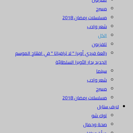
مسرح
مسلسلات رمضان 2018
شعر وادب
الكل
تلفزيون
رائعة فردي أوبرا " لا ترافياتا " في افتتاح الموسم
الجديد بدار الأوبرا السلطانيّة
سينما
شعر وادب
مسرح
مسلسلات رمضان 2018
لايف ستايل
توك شو
صحة وجمال