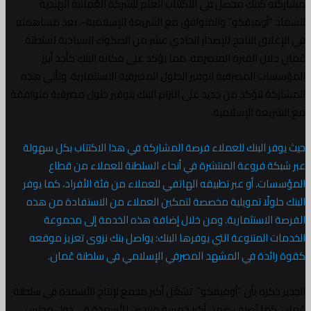
ته كبنك محصل في الاكتتاب العام للشركة العُمانية الهندية
اد “أوميفكو” والمتوافق مع الشريعة الإسلامية-، بعد مساهمته
لإغلاق الناجح للإصدار الحادي عشر من الصكوك السيادية لسلطنة
 خلال الفترة المنصرمة، مما يؤكد على مكانة البنك كأحد أبرز
سسات المصرفية لتوفير الحلول المصرفية الاستثمارية. وتأتي هذه
ركة لتؤكد من جديد على التزام البنك بتوفير حلول مصرفية متوافقة
شريعة الإسلامية.
يوفر البنك للعملاء فرصة المشاركة في هذا الاكتتاب بكل سهولة
شبكة فروعة المنتشرة في أنحاء السلطنة للعملاء من قطاع
سات، أو عبر تطبيقه الهاتفي للعملاء من فئة الأفراد، كما يوفر
ك حلولًا تمويلية مخصصة لتمكين العملاء من الاستفادة من هذه
صة الاستثمارية. ومن خلال إضافة هذه الخدمة إلى مجموعة
ات المتنوعة التي يوفرها البنك؛ يواصل بنك نزوى تعزيز موقعه
 رائدة في المشهد المصرفي الإسلامي في سلطنة عُمان.
ر ذكره بأن “أوميفكو” تشغّل أكبر مجمع لإنتاج الأسمدة في سلطنة
ن، كما تُصنف ضمن أكبر خمسة منتجين للأسمدة في دول مجلس