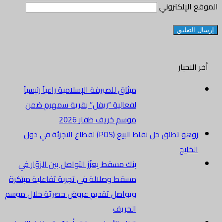
الموقع الإلكتروني
أخر الاخبار
ميثاق للصيرفة الإسلامية راعياً رئيسياً
لفعالية “ريفل” بقرية سمهرم ضمن
موسم خريف ظفار 2026
زوهو تطلق حل نقاط البيع (POS) لقطاع التجزئة في دول
الخليج
بنك مسقط يعزّز التواصل بين الزوّار في
مسقط وصلالة في تجربة تفاعلية مبتكرة
ويواصل تقديم عروض حصريّة خلال موسم
الخريف