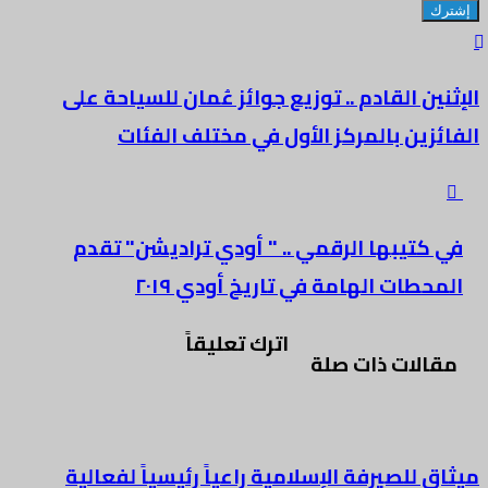
الإثنين القادم .. توزيع جوائز عُمان للسياحة على
الفائزين بالمركز الأول في مختلف الفئات
في كتيبها الرقمي .. " أودي تراديشن" تقدم
المحطات الهامة في تاريخ أودي ٢٠١٩
اترك تعليقاً
مقالات ذات صلة
ميثاق للصيرفة الإسلامية راعياً رئيسياً لفعالية