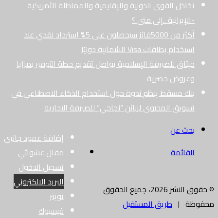
تخاذل القوى الدولية والإقليمية والمماطلة الأمريكية
-الإيرانية ..إلى متى ؟
أكثر من 5000فائز سيحصلون على 5% استرداد نقدي عند
استخدام بطاقات Visa الائتمانية دوليًا
ميثاق للصيرفة الإسلامية يواصل تقديم خطة التوفير بمزايا
وعروض حصرية
بنك مسقط ينظم ندوة حول استخدام الذكاء الاصطناعي في
تسويق المحتوى لزبائن “نجاحي” للصيرفة التجارية
بحث عن
إضافة عمود جانبي
القائمة
مقال عشوائي
تسجيل الدخول
البريد الالكتروني
© حقوق النشر 2026، جميع الحقوق
تويتر
محفوظة |
طريق المستقبل
فيسبوك