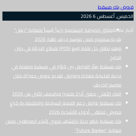
قروض بنك مسقط
الخميس, أغسطس 6 2026
أخبار عاجلة
ميثاق للصيرفة الإسلامية راعياً رئيسياً لفعالية “ريفل”
بقرية سمهرم ضمن موسم خريف ظفار 2026
زوهو تطلق حل نقاط البيع (POS) لقطاع التجزئة في دول
الخليج
بنك مسقط يعزّز التواصل بين الزوّار في مسقط وصلالة في
تجربة تفاعلية مبتكرة ويواصل تقديم عروض حصريّة خلال
موسم الخريف
البنك الأهلي يحقق أداءً متميزا فيالنصف الأول من 2026
بنك مسقط يواصل دعم التنمية السياحية والاقتصادية كراعٍ
مصرفي لملتقى أجواء الأشخرة 2026
بنك مسقط ينظم رحلة اكتشاف مهني لأبناء الموظفين ضمن
فعالية “Future Banker”