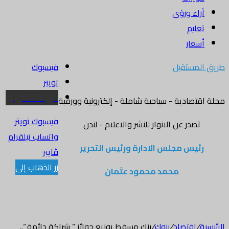
أراء ورؤى
تعليم
أسعار
طريق المستقبل
فيسبوك
تويتر
البريد الالكتروني
مجلة اقتصادية - سياحية شاملة - إلكترونية وورقية
فيسبوك
تويتر
تصدر عن الانوار للنشر والاعلام - لندن
واتساب
تيلقرام
رئيس مجلس الادارة ورئيس التحرير
ڤايبر
زر الذهاب إلى
محمد محمود عثمان
الرئيسية
/
اقتصاد
/
بنوك
/
بنك مسقط يوزيع جوائز ” شراكة دائمة “..