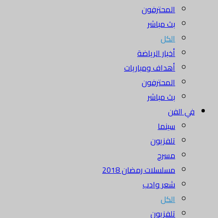
المحترفون
بث مباشر
الكل
أخبار الرياضة
أهداف ومباريات
المحترفون
بث مباشر
في الفن
سينما
تلفزيون
مسرح
مسلسلات رمضان 2018
شعر وادب
الكل
تلفزيون