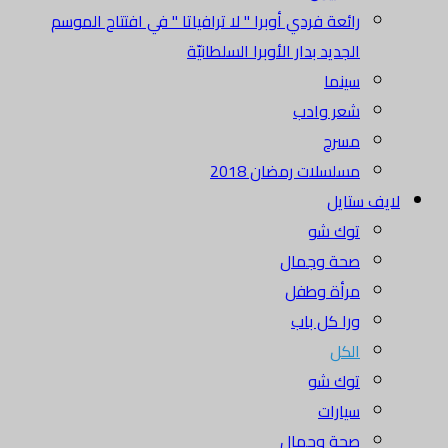
رائعة فردي أوبرا " لا ترافياتا " في افتتاح الموسم
الجديد بدار الأوبرا السلطانيّة
سينما
شعر وادب
مسرح
مسلسلات رمضان 2018
لايف ستايل
توك شو
صحة وجمال
مرأة وطفل
ورا كل باب
الكل
توك شو
سيارات
صحة وجمال