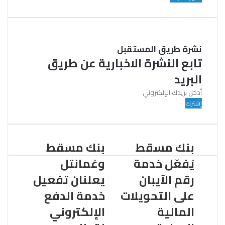
نشرة طريق المستقبل
تابع النشرة الاخبارية عن طريق
البريد
أ
د
خ
ل
ب
بنك مسقط
بنك مسقط
ر
ي
يُفعّل خدمة
وعُمانتل
د
رقم الآيبان
يعلنان تفعيل
ك
ا
على التحويلات
خدمة الدفع
ل
المالية
الإلكتروني
إ
ل