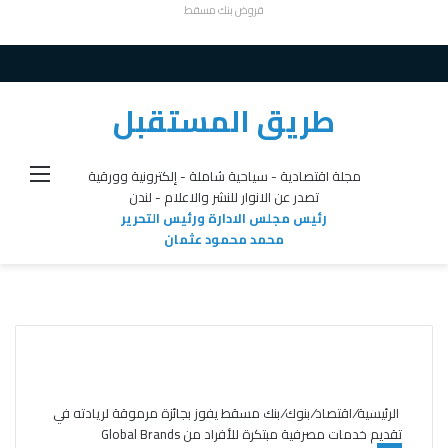
قروض بنك مسقط
طريق المستقبل
القائ
مجلة اقتصادية - سياحية شاملة - إلكترونية وورقية
تصدر عن الانوار للنشر والاعلام - لندن
رئيس مجلس الادارة ورئيس التحرير
محمد محمود عثمان
الرئيسية
/
اقتصاد
/
بنوك
/
بنك مسقط يفوز بجائزة مرموقة لريادته في
تقديم خدمات مصرفية مبتكرة للأفراد من Global Brands