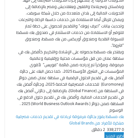
التحويلات الدولية؛ إذ يمكنهم إجراء التحويلات السريعة إلى الهند
وباكستان وسريلانكا والفلبين وبنغلاديش ومصر بالإضافة إلى
التحويلات المالية إلى بلدان متعددة من خلال شبكة سويفت.
ويمكن للزبائن أيضا الاستفادة من خدمات حاسبة الزكاة والتبرعات
وتحديث بيانات ”اعرف زبونك“ والتقديم للحصول على خطة ثمار
للتوفير أو الاستفادة من خدمات الاستثمار في صندوق بنك مسقط
للسيولة النقدية وصندوق أوريكس من بنك مسقط، وصندوق
”الثروة”.
ويفتخر بنك مسقط بحصوله على الإشادة والتكريم كأفضل بنك في
سلطنة عمان من قبل مؤسسات محلية وإقليمية وعالمية
مرموقة، ومؤخراَ تم إدراجه ضمن قائمة “فوربس” لأقوى
المؤسسات في الشرق الأوسط 2025، كما حصل البنك على جائزة
أفضل بنك في تقديم الحلول الرقمية في سلطنة عمان ضمن جوائز
(Euromoney) للخدمات المصرفية الخاصة 2025، وجائزة أفضل بنك
في السلطنة من (Global Finance)، بالإضافة إلى جائزتي أفضل بنك
في تقديم الخدمات المالية، وأفضل بنك في تقديم حلول الدفع في
السلطنة ضمن جوائز ( World Business Outlook Awards) 2025 .
الوسوم
بنك مسقط يفوز بجائزة مرموقة لريادته في تقديم خدمات مصرفية
مبتكرة للأفراد من Global Brands
0
338٬277
2 دقائق
اظهر المزيد