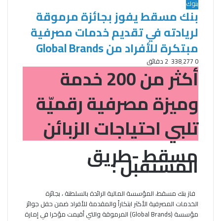
بنوك
بنك مسقط يفوز بجائزة مرموقة
لريادته في تقديم خدمات مصرفية
مبتكرة للأفراد من Global Brands
0
338٬277
2 دقائق
أكثر من 200 خدمة
وميزة مصرفية رقميّة
تلبي احتياجات الزبائن
مسقط -طريق
المستقبل :
فاز بنك مسقط، المؤسسة المالية الرائدة بالسلطنة ، بجائزة
الخدمات المصرفية الأكثر ابتكاراً والمقدمة للأفراد ضمن حفل جوائز
مؤسسة (Global Brands) المرموقة والتي أقيمت مؤخرا في إمارة