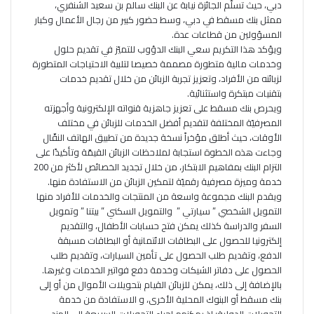
دبي، حيث تسلّم الجائزة نيابة عن البنك سالم بن سعيد الشنفري،
ممثل بنك مسقط في دبي، وسط حضور كبير من رجال الأعمال وكبار
المسؤولين من قطاعات عدة.
ويؤكد هذا التكريم سعي البنك الدؤوب للتميّز في تقديم حلول
وخدمات مالية متطورة مصممة خصيصا لتلبية الاحتياجات المتطورة
لزبائنه من الأفراد، وتعزيز تجربة الزبائن من خلال تقديم خدمات
بتقنيات مبتكرة واستثنائية.
ويحرص بنك مسقط على تعزيز جاهزية قنواته الإلكترونية وأجهزته
المصرفيّة المختلفة لتقديم أفضل الخدمات للزبائن في مختلف
الأوقات، حيث أطلق مؤخراً نسخة جديدة من تطبيق الهاتف النقّال
وجاءت هذه الخطوة استجابة لملاحظات الزبائن القيمّة وتأكيدًا على
التزام البنك بمفاهيم الابتكار، من خلال تجديد الخصائص لأكثر من 200
خدمة وميزة مصرفية رقميّة لتمكين الزبائن من الاستفادة منها.
ويقدم البنك مجموعة واسعة من المنتجات والخدمات للأفراد منها
التمويل الشخصي ” سيارتي ” والتمويل السكني ” بيتنا ” وتمويل
السفر والدراسة كذلك يمكن فتح حسابات الأطفال، والتقديم
إلكترونيا للحصول على البطاقات الائتمانية أو البطاقات مسبقة
الدفع، وتقديم طلب الحصول على تأمين السيارات، وتقديم طلب
الحصول على دفاتر الشيكات وخدمة دفع فواتير الخدمات وغيرها.
بالإضافة إلى ذلك، يمكن للزبائن القيام بتحويلات الأموال من أو إلى
بنك مسقط أو البنوك المحلية الأخرى، و الاستفادة من خدمة