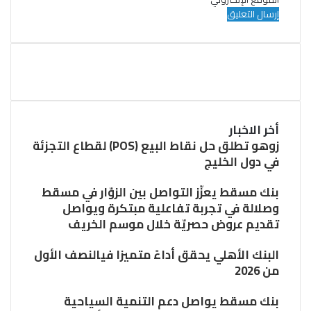
أخر الاخبار
زوهو تطلق حل نقاط البيع (POS) لقطاع التجزئة
في دول الخليج
بنك مسقط يعزّز التواصل بين الزوّار في مسقط
وصلالة في تجربة تفاعلية مبتكرة ويواصل
تقديم عروض حصريّة خلال موسم الخريف
البنك الأهلي يحقق أداءً متميزا فيالنصف الأول
من 2026
بنك مسقط يواصل دعم التنمية السياحية