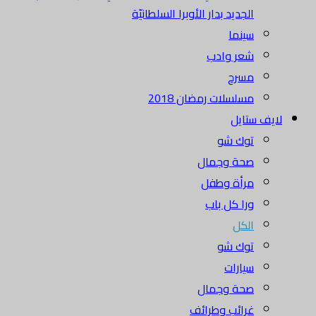
الجديد بدار الأوبرا السلطانيّة
سينما
شعر وادب
مسرح
مسلسلات رمضان 2018
لايف ستايل
توك شو
صحة وجمال
مرأة وطفل
ورا كل باب
الكل
توك شو
سيارات
صحة وجمال
غرائب وطرائف