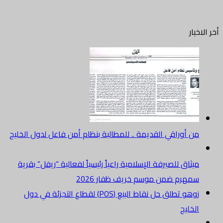
أخر الاخبار
من أوراقي القديمة .. للمطالبة بنظام أمن فاعل لدول الخليج
ميثاق للصيرفة الإسلامية راعياً رئيسياً لفعالية “ريفل” بقرية
سمهرم ضمن موسم خريف ظفار 2026
زوهو تطلق حل نقاط البيع (POS) لقطاع التجزئة في دول
الخليج