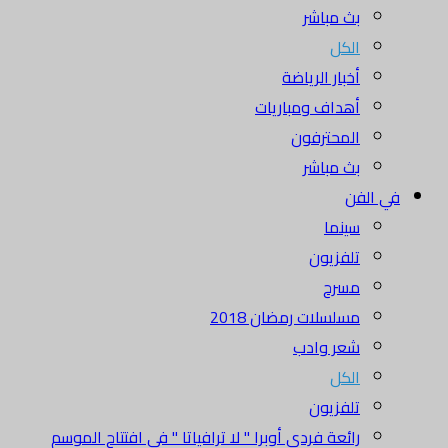
بث مباشر
الكل
أخبار الرياضة
أهداف ومباريات
المحترفون
بث مباشر
في الفن
سينما
تلفزيون
مسرح
مسلسلات رمضان 2018
شعر وادب
الكل
تلفزيون
رائعة فردي أوبرا " لا ترافياتا " في افتتاح الموسم