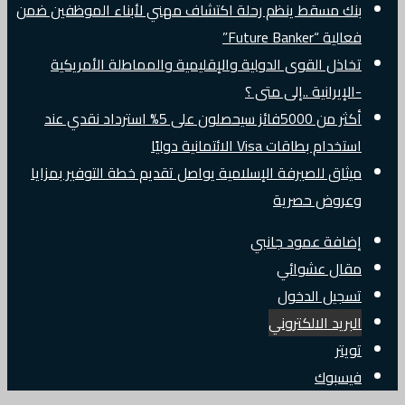
بنك مسقط ينظم رحلة اكتشاف مهني لأبناء الموظفين ضمن
فعالية “Future Banker”
تخاذل القوى الدولية والإقليمية والمماطلة الأمريكية
-الإيرانية ..إلى متى ؟
أكثر من 5000فائز سيحصلون على 5% استرداد نقدي عند
استخدام بطاقات Visa الائتمانية دوليًا
ميثاق للصيرفة الإسلامية يواصل تقديم خطة التوفير بمزايا
وعروض حصرية
إضافة عمود جانبي
مقال عشوائي
تسجيل الدخول
البريد الالكتروني
تويتر
فيسبوك