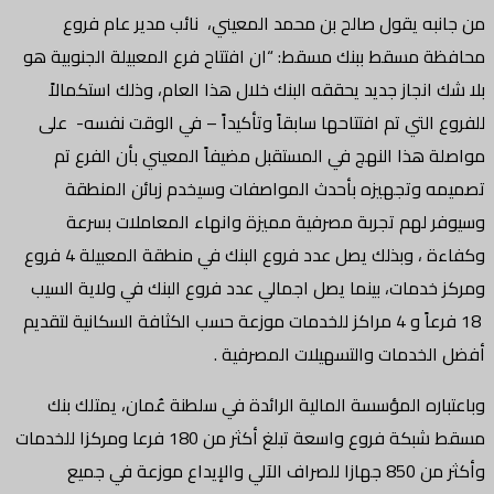
من جانبه يقول صالح بن محمد المعيني، نائب مدير عام فروع
محافظة مسقط ببنك مسقط: “ان افتتاح فرع المعبيلة الجنوبية هو
بلا شك انجاز جديد يحققه البنك خلال هذا العام، وذلك استكمالاً
للفروع التي تم افتتاحها سابقاً وتأكيداً – في الوقت نفسه- على
مواصلة هذا النهج في المستقبل مضيفاً المعيني بأن الفرع تم
تصميمه وتجهيزه بأحدث المواصفات وسيخدم زبائن المنطقة
وسيوفر لهم تجربة مصرفية مميزة وانهاء المعاملات بسرعة
وكفاءة ، وبذلك يصل عدد فروع البنك في منطقة المعبيلة 4 فروع
ومركز خدمات، بينما يصل اجمالي عدد فروع البنك في ولاية السيب
18 فرعاً و 4 مراكز للخدمات موزعة حسب الكثافة السكانية لتقديم
أفضل الخدمات والتسهيلات المصرفية .
وباعتباره المؤسسة المالية الرائدة في سلطنة عُمان، يمتلك بنك
مسقط شبكة فروع واسعة تبلغ أكثر من 180 فرعا ومركزا للخدمات
وأكثر من 850 جهازا للصراف الآلي والإيداع موزعة في جميع