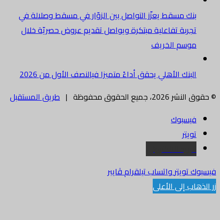
بنك مسقط يعزّز التواصل بين الزوّار في مسقط وصلالة في
تجربة تفاعلية مبتكرة ويواصل تقديم عروض حصريّة خلال
موسم الخريف
البنك الأهلي يحقق أداءً متميزا فيالنصف الأول من 2026
© حقوق النشر 2026، جميع الحقوق محفوظة |
طريق المستقبل
فيسبوك
تويتر
البريد الالكتروني
فيسبوك
تويتر
واتساب
تيلقرام
ڤايبر
زر الذهاب إلى الأعلى