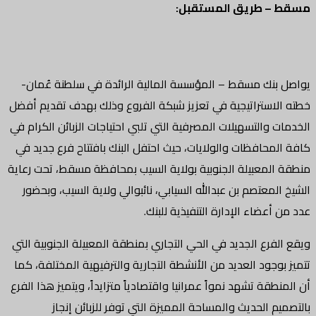
مسقط – طريق المستقبل:
يواصل بنك مسقط – المؤسسة المالية الرائدة في سلطنة عُمان-
خطته الاستراتيجية في تعزيز شبكة الفروع وذلك بهدف تقديم أفضل
الخدمات والتسهيلات المصرفية التي تلبي احتياجات الزبائن الكرام في
كافة المحافظات والولايات، حيث احتفل البنك بافتتاح فرع جديد في
منطقة المعبيلة الجنوبية بولاية السيب بمحافظة مسقط، تحت رعاية
الشيخ المعتصم بن عبدالله السيابي، نائبوالي ولاية السيب، وبحضور
عدد من أعضاء الإدارة التنفيذية للبنك.
ويقع الفرع الجديد في الحي التجاري بمنطقة المعبيلة الجنوبية التي
تتميز بوجود العديد من الأنشطة التجارية والترفيهية المختلفة، كما
أن المنطقة تشهد نمواً عمرانيا واقتصادياً متزايداً، ويتميز هذا الفرع
بالتصميم الحديث والمساحة المميزة التي توفر للزبائن إنجاز