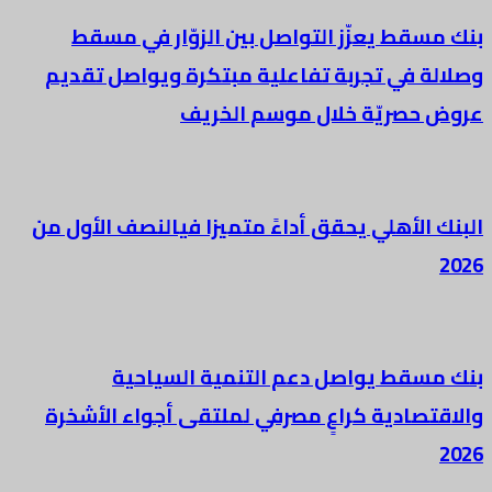
بنك مسقط يعزّز التواصل بين الزوّار في مسقط
وصلالة في تجربة تفاعلية مبتكرة ويواصل تقديم
عروض حصريّة خلال موسم الخريف
البنك الأهلي يحقق أداءً متميزا فيالنصف الأول من
2026
بنك مسقط يواصل دعم التنمية السياحية
والاقتصادية كراعٍ مصرفي لملتقى أجواء الأشخرة
2026