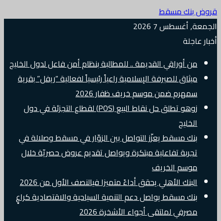
قروض بنك مسقط
الجمعة, أغسطس 7 2026
أخبار عاجلة
من أوراقي القديمة .. للمطالبة بنظام أمن فاعل لدول الخليج
ميثاق للصيرفة الإسلامية راعياً رئيسياً لفعالية “ريفل” بقرية
سمهرم ضمن موسم خريف ظفار 2026
زوهو تطلق حل نقاط البيع (POS) لقطاع التجزئة في دول
الخليج
بنك مسقط يعزّز التواصل بين الزوّار في مسقط وصلالة في
تجربة تفاعلية مبتكرة ويواصل تقديم عروض حصريّة خلال
موسم الخريف
البنك الأهلي يحقق أداءً متميزا فيالنصف الأول من 2026
بنك مسقط يواصل دعم التنمية السياحية والاقتصادية كراعٍ
مصرفي لملتقى أجواء الأشخرة 2026