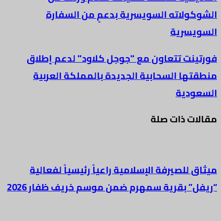
الشوكولاته السويسرية بدعمٍ من السفارة
السويسرية
فورتينت تتعاون مع "جوجل كلاود" لدعم إطلاق
منطقتها السحابية الجديدة بالمملكة العربية
السعودية
مقالات ذات صلة
ميثاق للصيرفة الإسلامية راعياً رئيسياً لفعالية
“ريفل” بقرية سمهرم ضمن موسم خريف ظفار 2026