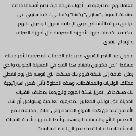
معاملاتهم المصرفية في أجواء مريحة حيث يضم أقسامًا خاصة
لمنتجات التمويل “سيارتي” و”بيتنا” و”نجاحي”، كما يحتوي على
مرافق مهيئة للأشخاص ذوي الإعاقة تسهل الوصول عليهم
لمختلف الخدمات منها الأجهزة المصرفية مثل أجهزة الصراف
والإيداع النقدي.
ويقول عبد الناصر الرئيسي، مدير عام الخدمات المصرفية للأفراد ببنك
مسقط: “نحن فخورون بافتتاح هذا الفرع في المعبيلة الجنوبية والذي
يمثل اضافة إلى شبكة فروع بنك مسقط التي تتوسع كل يوم لتغطي
مختلف الولايات والمحافظات، وهذه الخطوة تأتي ضمن استراتيجية
بنك مسقط في تعزيز شبكة الفروع وتزويدها بمختلف التقنيات
الحديثة التي تواكب المعايير المصرفية العالمية وسنواصل أن شاء
الله فتح عدد من هذه الفروع الجديدة وفي اماكن مختلفة تتميز
بالتصميم الرائع والمساحة الواسعة، وأيضا المجهزة بأحدث التقنيات
الحديثة لتلبية احتياجات قاعدة زبائن البنك المتنامية”.