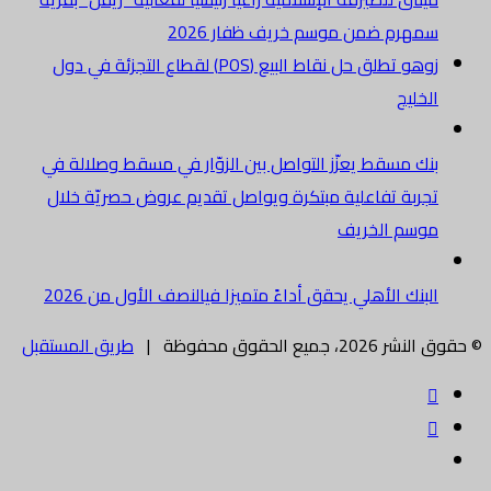
سمهرم ضمن موسم خريف ظفار 2026
زوهو تطلق حل نقاط البيع (POS) لقطاع التجزئة في دول
الخليج
بنك مسقط يعزّز التواصل بين الزوّار في مسقط وصلالة في
تجربة تفاعلية مبتكرة ويواصل تقديم عروض حصريّة خلال
موسم الخريف
البنك الأهلي يحقق أداءً متميزا فيالنصف الأول من 2026
© حقوق النشر 2026، جميع الحقوق محفوظة |
طريق المستقبل
فيسبوك
تويتر
البريد