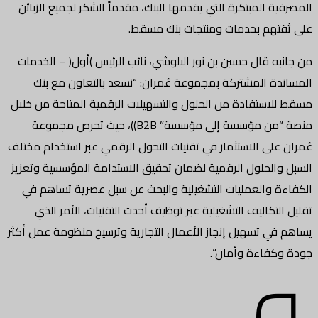
المصرفية المبتكرة التي يقدمها البنك، مقدماً الشكر لجميع الزبائن
على ثقتهم بخدمات ومنتجات بنك مسقط.
من جانبه قال حسين بن نور البلوشي، نائب الرئيس )أول( – الخدمات
المساندة المشتركة بمجموعة عُمران: “نسعد بالتعاون مع بنك
مسقط للاستفادة من الحلول والتسهيلات الرقمية المتاحة من خلال
منصة “من مؤسسة إلى مؤسسة” B2B))، حيث تحرص مجموعة
عُمران على الاستثمار في تقنيات التحول الرقمي عبر استخدام مختلف
السبل والحلول الرقمية لضمان تحقيق الاستدامة المؤسسية وتعزيز
الكفاءة والعمليات التشغيلية والبحث عن سبل عصرية تساهم في
تقليل التكاليف التشغيلية عبر توظيف أحدث التقنيات، الأمر الذي
و
يساهم في تسهيل إنجاز الأعمال التجارية وترسيخ منظومة عمل أكثر
جودة وكفاءة وأمان”.