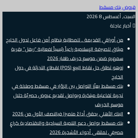
قروض بنك مسقط
السبت, أغسطس 8 2026
أخبار عاجلة
من أوراقي القديمة .. للمطالبة بنظام أمن فاعل لدول الخليج
ميثاق للصيرفة الإسلامية راعياً رئيسياً لفعالية “ريفل” بقرية
سمهرم ضمن موسم خريف ظفار 2026
زوهو تطلق حل نقاط البيع (POS) لقطاع التجزئة في دول
الخليج
بنك مسقط يعزّز التواصل بين الزوّار في مسقط وصلالة في
تجربة تفاعلية مبتكرة ويواصل تقديم عروض حصريّة خلال
موسم الخريف
البنك الأهلي يحقق أداءً متميزا فيالنصف الأول من 2026
بنك مسقط يواصل دعم التنمية السياحية والاقتصادية كراعٍ
مصرفي لملتقى أجواء الأشخرة 2026