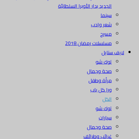
الجديد بدار الأوبرا السلطانيّة
سينما
شعر وادب
مسرح
مسلسلات رمضان 2018
لايف ستايل
توك شو
صحة وجمال
مرأة وطفل
ورا كل باب
الكل
توك شو
سيارات
صحة وجمال
غرائب وطرائف