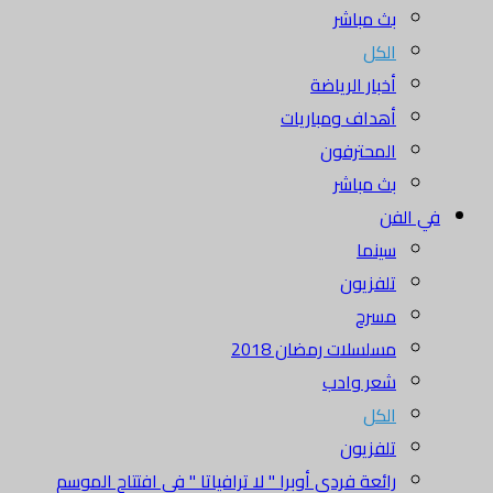
بث مباشر
الكل
أخبار الرياضة
أهداف ومباريات
المحترفون
بث مباشر
في الفن
سينما
تلفزيون
مسرح
مسلسلات رمضان 2018
شعر وادب
الكل
تلفزيون
رائعة فردي أوبرا " لا ترافياتا " في افتتاح الموسم