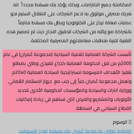
المكتاملة جميع الالتزامات، وبذلك يؤكد بنك مسقط مجدداً انه
شريك مصرفي موثوق به لدعم الشركات على الانتقال السليم نحو
عمليات فعالة تركز على التكنولوجيا ويظل بنك مسقط ملتزماً
بالشراكة مع زبائنه من الشركات لتحقيق النجاح حيث تم تصميم هذه
التقنية لتلبية متطلبات معاملاتهم المصرفية المختلفة.
تأسست الشركة العمانية للتنمية السياحية (مجموعة عُمران) في عام
2005م من قبل الحكومة العمانية كذراع تنفيذي وطني يضطلع
بتنفيذ الأهداف المرسومة لاستراتيجية السياحة العمانية 2040م.
وتعمل مجموعة عُمران جنباً إلى جنب مع جهاز الاستثمار العُماني
ووزارة التراث والسياحة والمؤسسات الحكومية الأخرى لتحديد
الأولويات والمشاريع والفرص التي تساهم في زيادة إمكانيات
القطاع السياحي في السلطنة.
الوسوم
اتفاقية تعاون مجموعة عُمران
بنك مسقط
تعزيز التسهيلات