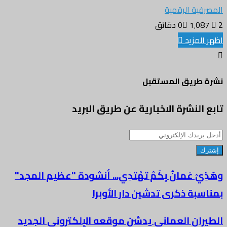
المصرفية الرقمية
2 دقائق
1٬087
0
اظهر المزيد
نشرة طريق المستقبل
تابع النشرة الاخبارية عن طريق البريد
أدخل
بريدك
الإلكتروني
وَهَذِيْ عُمَانُ بِكُمْ تَهْتَدِي... أنشودة "عظيم المجد"
بمناسبة ذكرى تدشين دار الأوبرا
الطيران العماني يدشن موقعه الإلكتروني الجديد