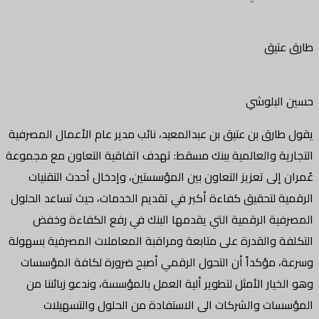
طارق عتيق
حسين البلوشي
يقول طارق بن عتيق بن عبدالمعيد، نائب مدير عام الأعمال المصرفية
التجارية والعالمية ببنك مسقط: تهدف اتفاقية التعاون مع مجموعة
عُمران إلى تعزيز التعاون بين المؤسستين، وإدخال أحدث التقنيات
الرقمية لتحقيق كفاءة أكبر في تقديم الخدمات، حيث تساعد الحلول
المصرفية الرقمية التي يقدمها البنك في رفع الكفاءة وخفض
التكلفة والقدرة على متابعة ومراقبة المعاملات المصرفية بسهولة
وسرعة، مؤكداً أن التحول الرقمي أصبح ضرورة لكافة المؤسسات
وهو الخيار الأمثل لتطوير ألية العمل بالمؤسسة، وندعو زبائننا من
المؤسسات والشركات الى الاستفادة من الحلول والتسهيلات