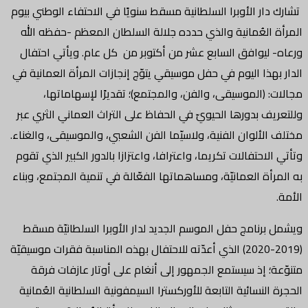
تشارك دار الأوبرا السلطانية مسقط سنويًا في الاحتفاء الوطني بيوم
المرأة العُمانية والذي حدده جلالة السلطان المعظم -حفظه الله
ورعاه- ليوافق السابع عشر من أكتوبر من كل عام. ويأتي احتفال
الدار بهذا اليوم في حفل موسيقي يتوّج إنجازات المرأة العمانية في
مجالات: (الموسيقى، والفن، والمجتمع)؛ تقديرًا لإسهاماتها،
وللتعريف بدورها الحيويّ في الحفاظ على التراث العماني الثري عبر
مختلف الألوان الفنية، ولاسيّما الفن الشعبي، والموسيقى، والغناء.
وتأتي الاحتفالات تكريما، واعترافا، واعتزازا بالدور الكبير الذي تقوم
به المرأة العمانيّة، ومساهماتها الفعّالة في تنمية المجتمع، وبناء
الأمة.
ويشمل برنامج حفل الموسم الجديد لدار الأوبرا السلطانيّة مسقط
(2019-2020) الذي أعدّته للاحتفال بهذه المناسبة فقرات موسيقيّة
متنوّعة؛ إذ سيستمع الجمهور إلى أنغام على أوتار عازفات فرقة
الحجرة النسائية التابعة للأوركسترا السيمفونية السلطانية العُمانية