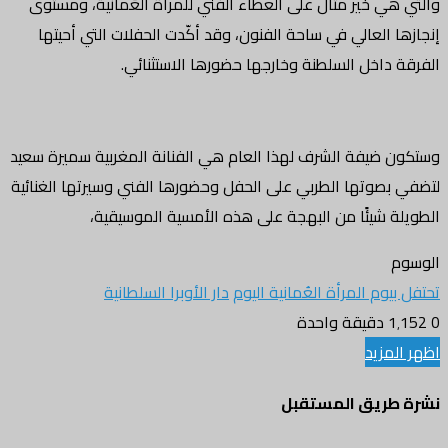
والتي هي خير مثال على العطاء الفني للمرأة العُمانية، ومستوى
إنجازها العالي في ساحة الفنون، وقد أكّدت الحفلات التي أحيتها
الفرقة داخل السلطنة وخارجها حضورها الاستثنائي.
وستكون ضيفة الشرف لهذا العام هي الفنانة المغربية سميرة سعيد
لتضفي بصوتها الطربي على الحفل وحضورها الفني وسيرتها الغنائية
الطويلة شيئًا من البهجة على هذه الأمسية الموسيقية،
الوسوم
تحتفل بيوم المرأة العُمانية اليوم
دار الأوبرا السلطانية
0
1٬152
دقيقة واحدة
اظهر المزيد
نشرة طريق المستقبل