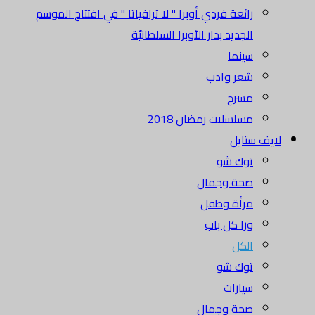
رائعة فردي أوبرا " لا ترافياتا " في افتتاح الموسم
الجديد بدار الأوبرا السلطانيّة
سينما
شعر وادب
مسرح
مسلسلات رمضان 2018
لايف ستايل
توك شو
صحة وجمال
مرأة وطفل
ورا كل باب
الكل
توك شو
سيارات
صحة وجمال