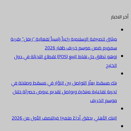
أخر الاخبار
ميثاق للصيرفة الإسلامية راعياً رئيسياً لفعالية “ريفل” بقرية
سمهرم ضمن موسم خريف ظفار 2026
زوهو تطلق حل نقاط البيع (POS) لقطاع التجزئة في دول
الخليج
بنك مسقط يعزّز التواصل بين الزوّار في مسقط وصلالة في
تجربة تفاعلية مبتكرة ويواصل تقديم عروض حصريّة خلال
موسم الخريف
البنك الأهلي يحقق أداءً متميزا فيالنصف الأول من 2026