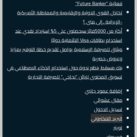
فعالية “Future Banker”
تخاذل القوى الدولية والإقليمية والمماطلة الأمريكية
-الإيرانية ..إلى متى ؟
أكثر من 5000فائز سيحصلون على 5% استرداد نقدي عند
استخدام بطاقات Visa الائتمانية دوليًا
ميثاق للصيرفة الإسلامية يواصل تقديم خطة التوفير بمزايا
وعروض حصرية
بنك مسقط ينظم ندوة حول استخدام الذكاء الاصطناعي في
تسويق المحتوى لزبائن “نجاحي” للصيرفة التجارية
إضافة عمود جانبي
مقال عشوائي
تسجيل الدخول
البريد الالكتروني
تويتر
فيسبوك