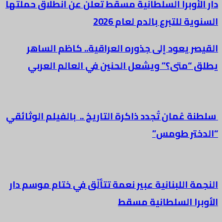
دار الأوبرا السلطانية مسقط تعلن عن انطلاق حملتها
السنوية للتبرع بالدم لعام 2026
القيصر يعود إلى جذوره العراقية.. كاظم الساهر
يطلق “متى؟” ويشعل الحنين في العالم العربي
سلطنة عُمان تُجدد ذاكرة التاريخ .. بالفيلم الوثائقي
“الدختر طومس”
النجمة اللبنانية عبير نعمة تتألّق في ختام موسم دار
الأوبرا السلطانية مسقط