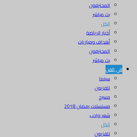
المحترفون
بث مباشر
الكل
أخبار الرياضة
أهداف ومباريات
المحترفون
بث مباشر
في الفن
سينما
تلفزيون
مسرح
مسلسلات رمضان 2018
شعر وادب
الكل
تلفزيون