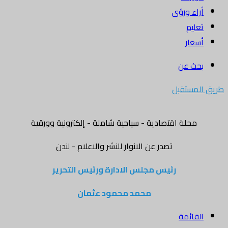
أراء ورؤى
تعليم
أسعار
بحث عن
طريق المستقبل
مجلة اقتصادية - سياحية شاملة - إلكترونية وورقية
تصدر عن الانوار للنشر والاعلام - لندن
رئيس مجلس الادارة ورئيس التحرير
محمد محمود عثمان
القائمة