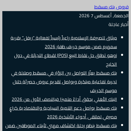
قروض بنك مسقط
الجمعة, أغسطس 7 2026
أخبار عاجلة
ميثاق للصيرفة الإسلامية راعياً رئيسياً لفعالية “ريفل” بقرية
سمهرم ضمن موسم خريف ظفار 2026
زوهو تطلق حل نقاط البيع (POS) لقطاع التجزئة في دول
الخليج
بنك مسقط يعزّز التواصل بين الزوّار في مسقط وصلالة في
تجربة تفاعلية مبتكرة ويواصل تقديم عروض حصريّة خلال
موسم الخريف
البنك الأهلي يحقق أداءً متميزا فيالنصف الأول من 2026
بنك مسقط يواصل دعم التنمية السياحية والاقتصادية كراعٍ
مصرفي لملتقى أجواء الأشخرة 2026
بنك مسقط ينظم رحلة اكتشاف مهني لأبناء الموظفين ضمن