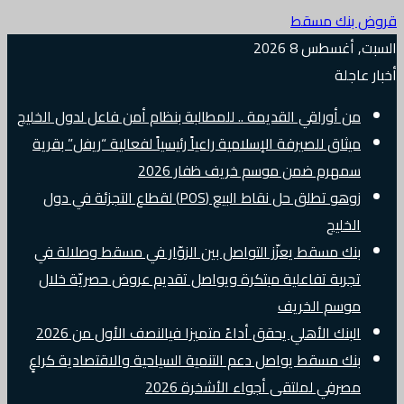
قروض بنك مسقط
السبت, أغسطس 8 2026
أخبار عاجلة
من أوراقي القديمة .. للمطالبة بنظام أمن فاعل لدول الخليج
ميثاق للصيرفة الإسلامية راعياً رئيسياً لفعالية “ريفل” بقرية
سمهرم ضمن موسم خريف ظفار 2026
زوهو تطلق حل نقاط البيع (POS) لقطاع التجزئة في دول
الخليج
بنك مسقط يعزّز التواصل بين الزوّار في مسقط وصلالة في
تجربة تفاعلية مبتكرة ويواصل تقديم عروض حصريّة خلال
موسم الخريف
البنك الأهلي يحقق أداءً متميزا فيالنصف الأول من 2026
بنك مسقط يواصل دعم التنمية السياحية والاقتصادية كراعٍ
مصرفي لملتقى أجواء الأشخرة 2026