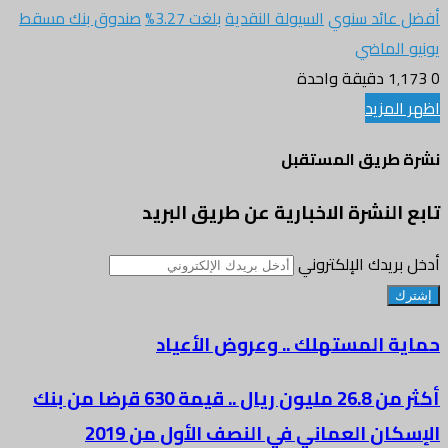
أفضل عائد سنوي
السيولة النقدية
بلغت 3.27%
صندوق بنك مسقط
يونيو الماضي
0
1٬173
دقيقة واحدة
اظهر المزيد
نشرة طريق المستقبل
تابع النشرة الاخبارية عن طريق البريد
أدخل بريدك الإلكتروني
حماية المستهلك .. وعروض الأعياد
أكثر من 26.8 مليون ريال .. قيمة 630 قرضا من بنك
الإسكان العماني في النصف الأول من 2019