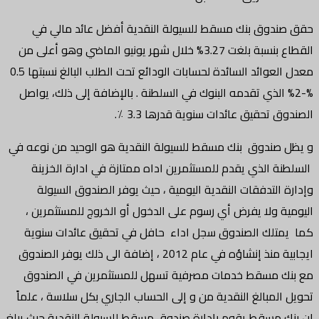
حقق صندوق بنك مسقط للسيولة النقدية أفضل عائد مالي في
القطاع بنسبة بلغت 3.27% خلال شهر يونيو الماضي وهو أعلى من
معدل العوائد السائدة لحسابات الودائع تحت الطلب البالغ نسبتها 0.5
%-2% الذي تقدمه البنوك في السلطنة . بالإضافة إلى ذلك، يواصل
الصندوق تحقيق عائدات سنوية قدرها 3.3 ٪.
و يظل صندوق بنك مسقط للسيولة النقدية هو الوحيد من نوعه في
السلطنة الذي يقدم للمستثمرين اداه ممتازة في ادارة الخزينة
وإدارة التدفقات النقدية اليومية ، حيث يوفر الصندوق السيولة
اليومية ولا يفرض أي رسوم على الدخول أو الخروج للمستثمرين ،
كما يمتلك الصندوق سجل اداء حافل في تحقيق عائدات سنوية
ايجابية منذ إنشاؤه في عام 2012 ، إضافة الى ذلك يوفر الصندوق
مع بنك مسقط خدمات مصرفية تسهل للمستثمرين في الصندوق
تحويل المبالغ النقدية من و إلى الحساب الجاري بكل سلاسة ، علماً
ان بنك مسقط يقوم بادارة صندوق مسقط للسيولة النقدية حيث يبلغ