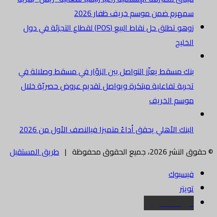
سمهرم ضمن موسم خريف ظفار 2026
زوهو تطلق حل نقاط البيع (POS) لقطاع التجزئة في دول
الخليج
بنك مسقط يعزّز التواصل بين الزوّار في مسقط وصلالة في
تجربة تفاعلية مبتكرة ويواصل تقديم عروض حصريّة خلال
موسم الخريف
البنك الأهلي يحقق أداءً متميزا فيالنصف الأول من 2026
© حقوق النشر 2026، جميع الحقوق محفوظة |
طريق المستقبل
فيسبوك
تويتر
البريد الالكتروني