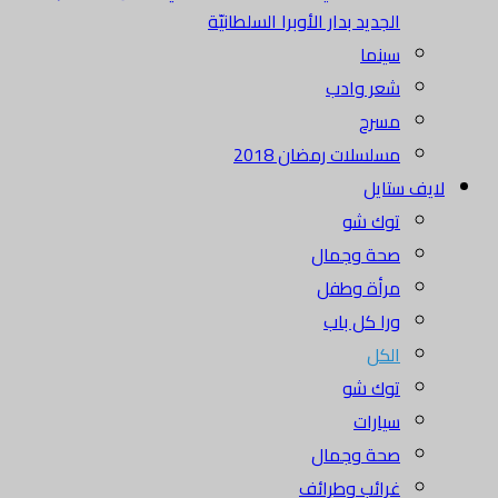
الجديد بدار الأوبرا السلطانيّة
سينما
شعر وادب
مسرح
مسلسلات رمضان 2018
لايف ستايل
توك شو
صحة وجمال
مرأة وطفل
ورا كل باب
الكل
توك شو
سيارات
صحة وجمال
غرائب وطرائف