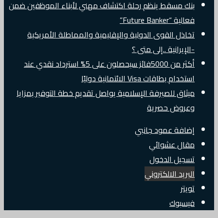
بنك مسقط ينظم رحلة اكتشاف مهني لأبناء الموظفين ضمن
فعالية “Future Banker”
تخاذل القوى الدولية والإقليمية والمماطلة الأمريكية
-الإيرانية ..إلى متى ؟
أكثر من 5000فائز سيحصلون على 5% استرداد نقدي عند
استخدام بطاقات Visa الائتمانية دوليًا
ميثاق للصيرفة الإسلامية يواصل تقديم خطة التوفير بمزايا
وعروض حصرية
إضافة عمود جانبي
مقال عشوائي
تسجيل الدخول
البريد الالكتروني
تويتر
فيسبوك