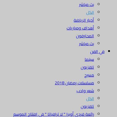
بث مباشر
الكل
أخبار الرياضة
أهداف ومباريات
المحترفون
بث مباشر
في الفن
سينما
تلفزيون
مسرح
مسلسلات رمضان 2018
شعر وادب
الكل
تلفزيون
رائعة فردي أوبرا " لا ترافياتا " في افتتاح الموسم