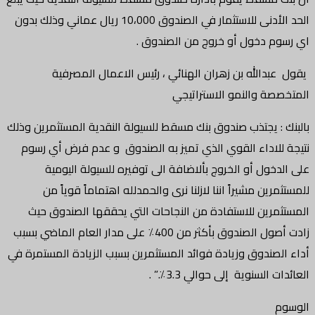
الحد الأدنى للاستثمار في الصندوق 10،000 ريال عماني وذلك بدون
اي رسوم دخول أو خروج من الصندوق .
يقول عبدالله بن زهران الهنائي ، رئيس الاعمال المصرفية
المتخصصة والنمو الاستراتيجي
بالبنك : يجتذب صندوق بنك مسقط للسيولة النقدية المستثمرين وذلك
نتيجة للاداء القوي الذي تميز به الصندوق و عدم فرض أي رسوم
على الدخول أو الخروج بألاضافة الى توفيره للسيولة اليومية
للمستثمرين مشيراً اننا لازلنا نرى والحمدلله اهتماماً قوياً من
المستثمرين للاستفادة من النجاحات التي يحققها الصندوق حيث
زادت أصول الصندوق بأكثر من 400٪ على مدار العام الماضي بسبب
أداء الصندوق وزيادة فوائد المستثمرين بسبب الزيادة المستمرة في
العائدات السنوية إلى حوالي 3.3٪.” .
الوسوم