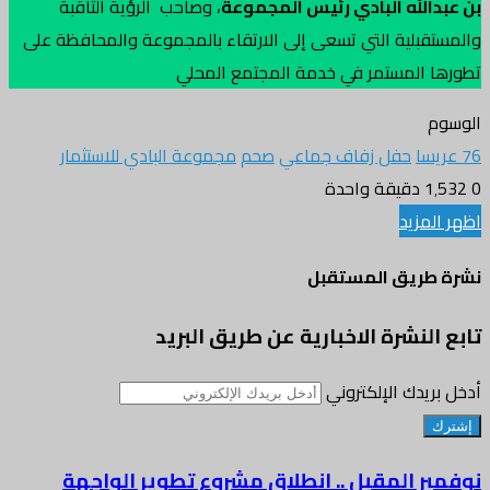
بن عبدالله البادي رئيس المجموعة
، وصاحب الرؤية الثاقبة
والمستقبلية التي تسعى إلى الارتقاء بالمجموعة والمحافظة على
تطورها المستمر في خدمة المجتمع المحلي
الوسوم
76 عريسا
حفل زفاف جماعي
صحم
مجموعة البادي للاستثمار
0
1٬532
دقيقة واحدة
اظهر المزيد
نشرة طريق المستقبل
تابع النشرة الاخبارية عن طريق البريد
أدخل بريدك الإلكتروني
نوفمبر المقبل .. انطلاق مشروع تطوير الواجهة