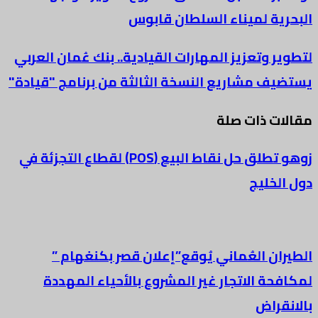
البحرية لميناء السلطان قابوس
لتطوير وتعزيز المهارات القيادية.. بنك عُمان العربي
يستضيف مشاريع النسخة الثالثة من برنامج "قيادة"
مقالات ذات صلة
زوهو تطلق حل نقاط البيع (POS) لقطاع التجزئة في
دول الخليج
الطيران العُماني يُوقع”إعلان قصر بكنغهام ”
لمكافحة الاتجار غير المشروع بالأحياء المهددة
بالانقراض