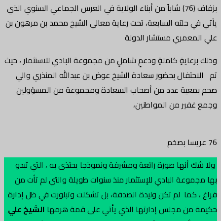
بزفاف (76) شاباً من أبناء الولاية في العرس الجماعي السنوي الذي
يأتي في حلته السابعة، تحت رعاية معالي الشيخ محمد بن مرهون بن
علي المعمري مستشار الدولة
وذلك برعايةٍ كاملةٍ ودعمٍ شاملٍ من مجموعة البادي للاستثمار ، حيث
تم الاحتفال بحضور سعادة الشيخ عوض بن عبدالله المنذري والي
صحم بمعية عدد من أصحاب السعادة ومجموعة من المسؤولين
وجمع غفير من المواطنين،
76 عريسا بصخم
ولا شك أنها صورة رائعة ومشرفة ونموذجا يحتذى به ، التي تبدو
بها مجموعة البادي للإستثمار منذ سنوات طويلة والتي لم تأت من
فراغ ، كما لم تكن وليدة الصدفة، بل تشكلت وتبلورت في ظل إدارة
حكيمة من مجلس إدارتها الذي يأتي على قمة هرمها
الشيخ علي