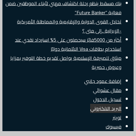
بنك مسقط ينظم رحلة اكتشاف مهني لأبناء الموظفين ضمن
فعالية “Future Banker”
تخاذل القوى الدولية والإقليمية والمماطلة الأمريكية
-الإيرانية ..إلى متى ؟
أكثر من 5000فائز سيحصلون على 5% استرداد نقدي عند
استخدام بطاقات Visa الائتمانية دوليًا
ميثاق للصيرفة الإسلامية يواصل تقديم خطة التوفير بمزايا
وعروض حصرية
إضافة عمود جانبي
مقال عشوائي
تسجيل الدخول
البريد الالكتروني
تويتر
فيسبوك