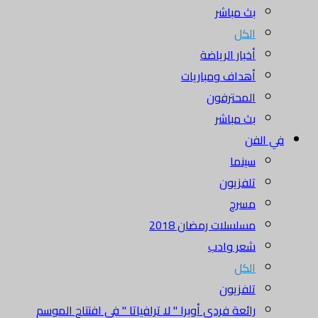
بث مباشر
الكل
أخبار الرياضة
أهداف ومباريات
المحترفون
بث مباشر
في الفن
سينما
تلفزيون
مسرح
مسلسلات رمضان 2018
شعر وادب
الكل
تلفزيون
رائعة فردي أوبرا " لا ترافياتا " في افتتاح الموسم