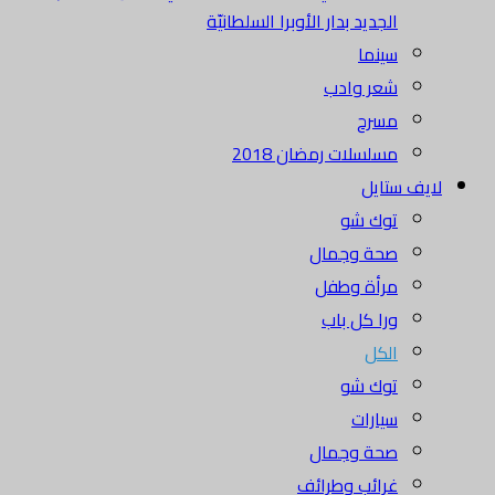
الجديد بدار الأوبرا السلطانيّة
سينما
شعر وادب
مسرح
مسلسلات رمضان 2018
لايف ستايل
توك شو
صحة وجمال
مرأة وطفل
ورا كل باب
الكل
توك شو
سيارات
صحة وجمال
غرائب وطرائف