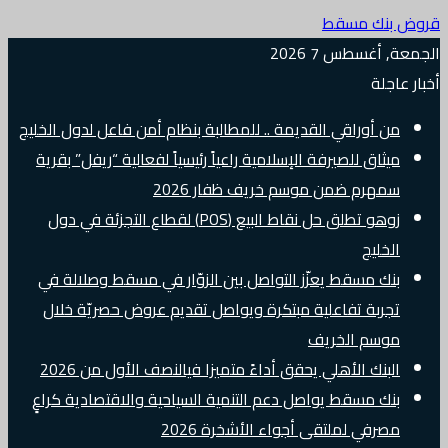
قروض بنك مسقط
الجمعة, أغسطس 7 2026
أخبار عاجلة
من أوراقي القديمة .. للمطالبة بنظام أمن فاعل لدول الخليج
ميثاق للصيرفة الإسلامية راعياً رئيسياً لفعالية “ريفل” بقرية
سمهرم ضمن موسم خريف ظفار 2026
زوهو تطلق حل نقاط البيع (POS) لقطاع التجزئة في دول
الخليج
بنك مسقط يعزّز التواصل بين الزوّار في مسقط وصلالة في
تجربة تفاعلية مبتكرة ويواصل تقديم عروض حصريّة خلال
موسم الخريف
البنك الأهلي يحقق أداءً متميزا فيالنصف الأول من 2026
بنك مسقط يواصل دعم التنمية السياحية والاقتصادية كراعٍ
مصرفي لملتقى أجواء الأشخرة 2026