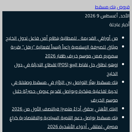
نك مسقط
سطس 9 2026
جلة
 أوراقي القديمة .. للمطالبة بنظام أمن فاعل لدول الخليج
ثاق للصيرفة الإسلامية راعياً رئيسياً لفعالية “ريفل” بقرية
هرم ضمن موسم خريف ظفار 2026
زوهو تطلق حل نقاط البيع (POS) لقطاع التجزئة في دول
خليج
ك مسقط يعزّز التواصل بين الزوّار في مسقط وصلالة في
ربة تفاعلية مبتكرة ويواصل تقديم عروض حصريّة خلال
وسم الخريف
بنك الأهلي يحقق أداءً متميزا فيالنصف الأول من 2026
ك مسقط يواصل دعم التنمية السياحية والاقتصادية كراعٍ
رفي لملتقى أجواء الأشخرة 2026