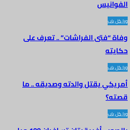
انيس
باب
“فتى الفراشات” .. تعرف على
ته
باب
ي يقتل والدته وصديقه .. ما
؟
باب