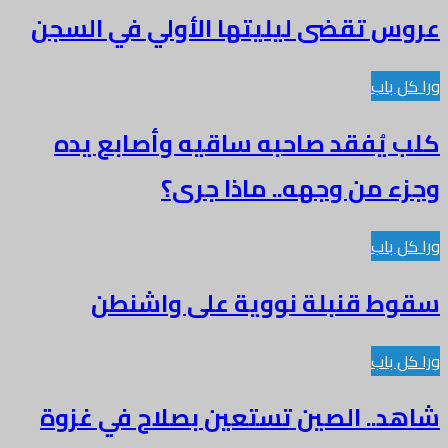
 تقضى ليليتها الأولي في السجن
باب
يُفقد صاحبه ساقيه وأصابع يده
من وجهه.. ماذا جرى؟
باب
 قنبلة نووية على واشنطن
باب
.. الصين تستعين بصلاح في غزوة