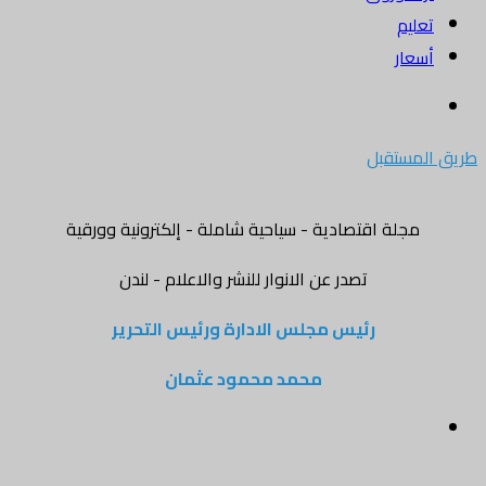
ليم
عار
ث
ن
مستقبل
مجلة اقتصادية - سياحية شاملة - إلكترونية وورقية
تصدر عن الانوار للنشر والاعلام - لندن
رئيس مجلس الادارة ورئيس التحرير
محمد محمود عثمان
قائمة