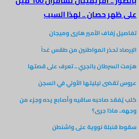
بالصور .. أفريقيتان تسافران 100 ميل
هر حصان .. لهذا السبب
 زفاف الأمير هارى وميجان
د تحذر المواطنين من طقس غداً
لسرطان بالجري .. تعرف على قصتها
تقضى ليليتها الأولي في السجن
فقد صاحبه ساقيه وأصابع يده وجزء من
 ماذا جرى؟
قنبلة نووية على واشنطن