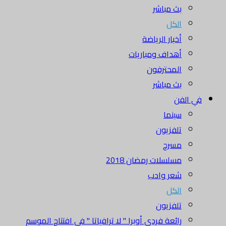
بث مباشر
الكل
أخبار الرياضة
أهداف ومباريات
المحترفون
بث مباشر
 الفن
سينما
تلفزيون
مسرح
مسلسلات رمضان 2018
شعر وادب
الكل
تلفزيون
رائعة فردي أوبرا " لا ترافياتا " في افتتاح الموسم