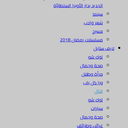
الجديد بدار الأوبرا السلطانيّة
سينما
شعر وادب
مسرح
مسلسلات رمضان 2018
يف ستايل
توك شو
صحة وجمال
مرأة وطفل
ورا كل باب
الكل
توك شو
سيارات
صحة وجمال
غرائب وطرائف