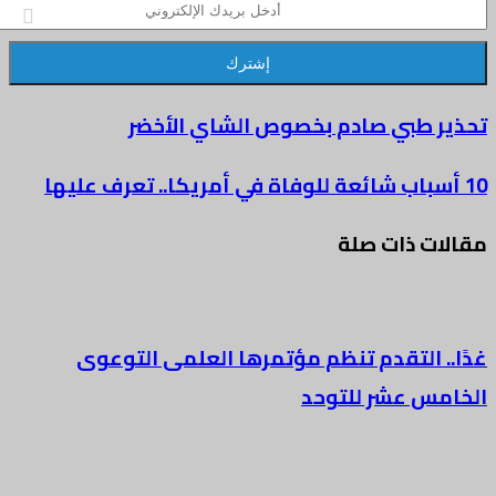
ني
 طبي صادم بخصوص الشاي الأخضر
ت ذات صلة
 التقدم تنظم مؤتمرها العلمى التوعوى
س عشر للتوحد