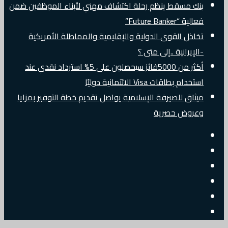
ك مسقط ينظم رحلة اكتشاف مهني لأبناء الموظفين ضمن
ية “Future Banker”
اذل القوى الدولية والإقليمية والمماطلة الأمريكية
لإيرانية ..إلى متى ؟
أكثر من 5000فائز سيحصلون على 5% استرداد نقدي عند
خدام بطاقات Visa الائتمانية دوليًا
ثاق للصيرفة الإسلامية يواصل تقديم خطة التوفير بمزايا
عروض حصرية
افة
قال
مود
نبي
جيل
شوائي
بريد
دخول
يتر
الكتروني
سبوك