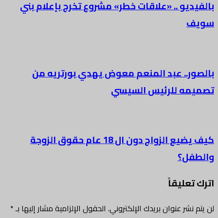
يو .. «علاقات خطر» مشروع تخرج بإعلام بني
.. عبد المنعم معوض يهدي بورتريه من
ه للرئيس السيسي
كيف يضيع الزواج دون ال 18 عام حقوق الزوجة
ل؟
ليقاً
شر عنوان بريدك الإلكتروني.
الحقول الإلزامية مشار إليها بـ
*