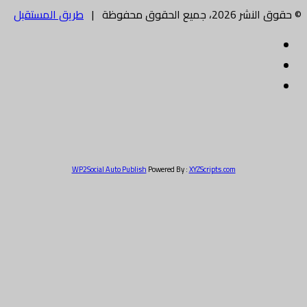
ميع الحقوق محفوظة |
طريق المستقبل
سبوك
يتر
بريد
الكتروني
WP2Social Auto Publish
Powered By :
XYZScripts.com