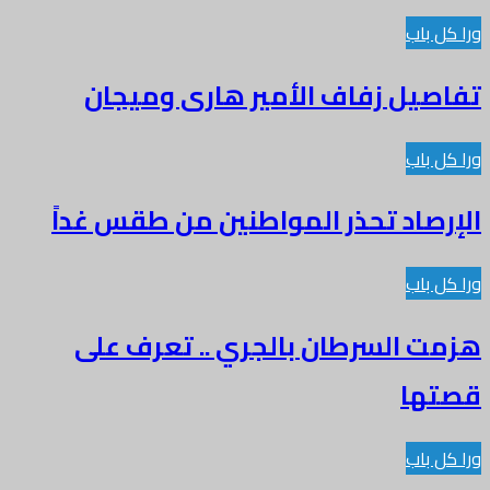
باب
يل زفاف الأمير هارى وميجان
باب
اد تحذر المواطنين من طقس غداً
باب
 السرطان بالجري .. تعرف على
ا
باب