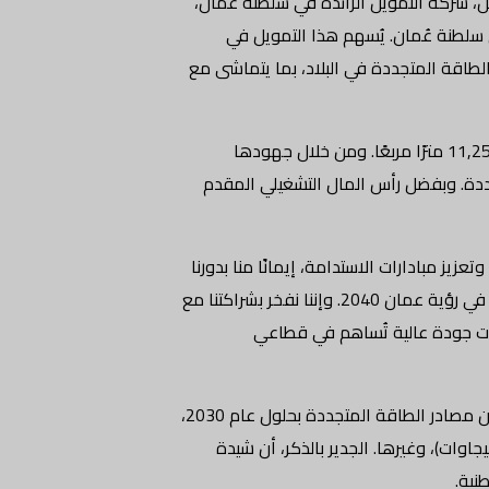
، شركة التمويل الرائدة في سلطنة عُمان،
 سلطنة عُمان. يُسهم هذا التمويل في
الطاقة المتجددة في البلاد، بما يتماشى مع
تعمل شيدة سولار، وهي علامة تجارية عُمانية، في قطاع الصناعة وهي منشأة تصنيع متطورة في منطقة صحار الصناعية تمتد على مساحة 11,250 مترًا مربعًا. ومن خلال جهودها
جددة. وبفضل رأس المال التشغيلي المقدم
يز مبادارات الاستدامة، إيمانًا منا بدورنا
في تحقيق تحول إيجابي يُسهم بشكل ملموس في جهود الاستدامة الخاصة المُنبثقة عن الأولويات الوطنية المرتبطة بمحور البيئة المُستدامة في رؤية عمان 2040. وإننا نفخر بشراكتنا مع
ذات جودة عالية تُساهم في قطاعي
وبفضل الاستراتيجية المُحكمة لتحقيق الحياد الصفري بحلول عام 2050، وضعت حكومة سلطنة عُمان هدفًا طموحًا لتوليد 30% من الكهرباء من مصادر الطاقة المتجددة بحلول عام 2030،
مشاريع كبرى مثل مشروعي “منح 1 و2” للطاقة الشمسية (500 ميجاوات لكل منهما) ومشروع “عبري 3” للطاقة الشمسية (500 ميجاوات)، وغيرها. الجدير بالذكر، أن شيدة
نية.