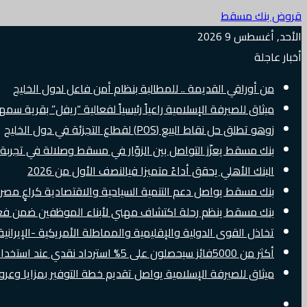
قروض بنك مسقط
الأحد, أغسطس 9 2026
أخبار عاجلة
من أوراقي القديمة .. للمطالبة بنظام أمن فاعل لدول الخليج
ميثاق للصيرفة الإسلامية راعياً رئيسياً لفعالية “ريفل” بقرية سم
زوهو تطلق حل نقاط البيع (POS) لقطاع التجزئة في دول الخليج
بنك مسقط يعزّز التواصل بين الزوّار في مسقط وصلالة في تجرب
البنك الأهلي يحقق أداءً متميزا فيالنصف الأول من 2026
بنك مسقط يواصل دعم التنمية السياحية والاقتصادية كراعٍ مصرفي 
بنك مسقط ينظم رحلة اكتشاف مهني لأبناء الموظفين ضمن فعالية “e Banker
تخاذل القوى الدولية والإقليمية والمماطلة الأمريكية -الإيرانية 
أكثر من 5000فائز سيحصلون على 5% استرداد نقدي عند استخدام بطاقات Visa الائتمانية دوليًا
ميثاق للصيرفة الإسلامية يواصل تقديم خطة التوفير بمزايا وع
إضافة