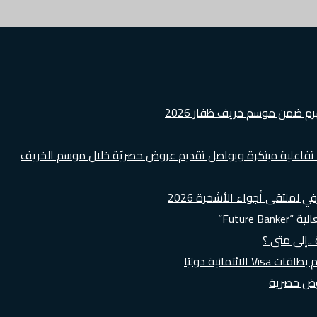
هرم ضمن موسم خريف ظفار 2026
ة تفاعلية مبتكرة ويواصل تقديم عروض حصريّة خلال موسم الخريف
لملتقى أجواء الأشخرة 2026
Futur”
..إلى متى ؟
روض حصرية