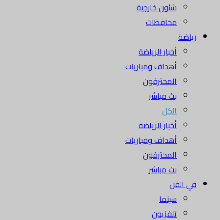
شئون خارجية
محافظات
رياضة
أخبار الرياضة
أهداف ومباريات
المحترفون
بث مباشر
الكل
أخبار الرياضة
أهداف ومباريات
المحترفون
بث مباشر
في الفن
سينما
تلفزيون