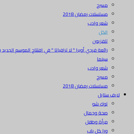
مسرح
مسلسلات رمضان 2018
شعر وادب
الكل
تلفزيون
رائعة فردي أوبرا " لا ترافياتا " في افتتاح الموسم الجديد بدا
سينما
شعر وادب
مسرح
مسلسلات رمضان 2018
لايف ستايل
توك شو
صحة وجمال
مرأة وطفل
ورا كل باب