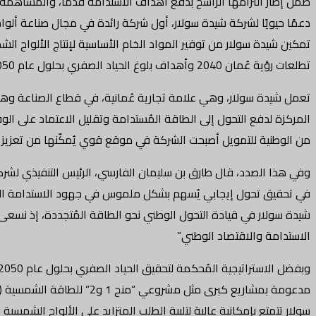
ضمن إطار التزامها الراسخ بدفع أهداف الاستدامة قُدمًا، والمساهمة
دعمًا حيويًا لشركة شيدة سولار، أول شركة رائدة في مجال صناعة ألو
تمكين شيدة سولار من توفير المواد الخام الأساسية لإنتاج الألواح الش
تطلعات رؤية عُمان 2040 وأهداف بلوغ الحياد الصفري بحلول عام 2050.
المركزة لدفع التحول إلى الطاقة المُستدامة وتقليل الاعتماد على ال
من الوطنية للتمويل أصبحت الشركة في موقع قوي يُمكّنها من تعزيز 
وفي هذا الصدد، قال طارق بن سليمان الفارسي، الرئيس التنفيذي لشركة ال
شيدة سولار في قيادة التحول الوطني نحو الطاقة المُتجددة، إذ نسعى
الاستدامة والاقتصاد الوطني”
سولار تتمتع بإمكانية عالية لتلبية الطلب المتزايد على الألواح الشمسية