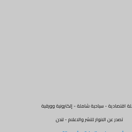
ة اقتصادية - سياحية شاملة - إلكترونية وورقية
تصدر عن الانوار للنشر والاعلام - لندن