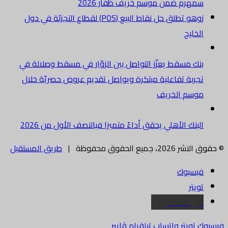
سمهرم ضمن موسم خريف ظفار 2026
زوهو تطلق حل نقاط البيع (POS) لقطاع التجزئة في دول
الخليج
بنك مسقط يعزّز التواصل بين الزوّار في مسقط وصلالة في
تجربة تفاعلية مبتكرة ويواصل تقديم عروض حصريّة خلال
موسم الخريف
البنك الأهلي يحقق أداءً متميزا فيالنصف الأول من 2026
© حقوق النشر 2026، جميع الحقوق محفوظة |
طريق المستقبل
فيسبوك
تويتر
البريد الالكتروني
فيسبوك
تويتر
واتساب
تيلقرام
ڤايبر