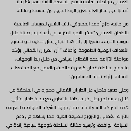
العُماني مواصلة التزامه بتوفير التسعيرة الثابتة بسعر 64 ريالًا
عُمانيًا على مدار العام لتعزيز الربط الجوي بين مسقط وصلالة.
من جانبه، صرّح أحمد المحروقي، نائب الرئيس للمبيعات العالمية
بالطيران العُماني: “نفخر بالنمو المتزايد في أعداد زوار صلالة خلال
موسم الخريف. مشيرًا إلى أن هذا النجاح يمثل خطوة نحو تحقيق
الأهداف الوطنية الطموحة. وأضاف ” أن الطيران العُماني يؤكد
مواصلة التزامه بدعم القطاع السياحي من خلال ربط الوجهات،
والترويج لسلطنة عُمان كوجهة عالمية، والعمل مع المجتمعات
المحلية لإثراء تجربة المسافرين.”
وعلى صعيد متصل، عزز الطيران العُماني حضوره في المنطقة من
خلال رعايته لمهرجان خريف ظفار بالتعاون مع بلدية ظفار. وتأتي
هذه الشراكة الاستراتيجية ضمن جهود الشركة المتواصلة للتعريف
بالتراث العُماني والترويج للطبيعة الغنية. مما يساهم في دعم
السياحة الوافدة، وترسيخ مكانة السلطنة كوجهة سياحية رائدة في