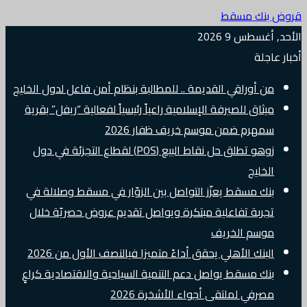
قروض بنك مسقط
الأحد, أغسطس 9 2026
أخبار عاجلة
من أوراقي القديمة .. للمطالبة بنظام أمن فاعل لدول الخليج
ميثاق للصيرفة الإسلامية راعياً رئيسياً لفعالية “ريفل” بقرية
سمهرم ضمن موسم خريف ظفار 2026
زوهو تطلق حل نقاط البيع (POS) لقطاع التجزئة في دول
الخليج
بنك مسقط يعزّز التواصل بين الزوّار في مسقط وصلالة في
تجربة تفاعلية مبتكرة ويواصل تقديم عروض حصريّة خلال
موسم الخريف
البنك الأهلي يحقق أداءً متميزا فيالنصف الأول من 2026
بنك مسقط يواصل دعم التنمية السياحية والاقتصادية كراعٍ
مصرفي لملتقى أجواء الأشخرة 2026