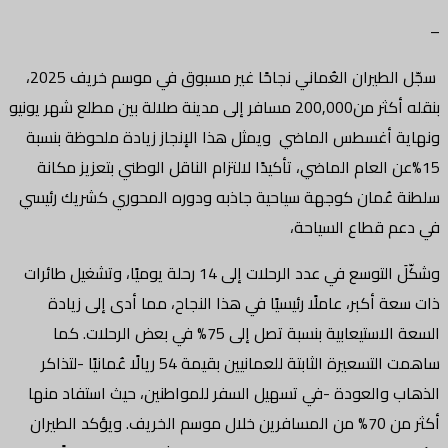
–
سجّل الطيران العُماني نجاحًا غير مسبوق في موسم خريف 2025،
بنقله أكثر من200,000 مسافر إلى مدينة صلالة بين مطلع شهر يونيو
ونهاية أغسطس الماضي ويمثل هذا الإنجاز زيادة ملحوظة بنسبة
15%عن العام الماضي، تأكيدًا لالتزام الناقل الوطني بتعزيز مكانة
سلطنة عُمان كوجهة سياحية جاذبه ودوره المحوري كشريك رئيسي
في دعم قطاع السياحة،
وشكّلَ التوسع في عدد الرحلات إلى 14 رحلة يوميًا، وتشغيل طائرات
ذات سعة أكبر، عاملًا رئيسيًا في هذا النجاح، مما أدى إلى زيادة
السعة الاستيعابية بنسبة تصل إلى 75% في بعض الرحلات. كما
ساهمت التسعيرة الثابتة للعمانيين بقيمة 54 ريالًا عُمانيًا -لتذاكر
الذهاب والعودة -في تسهيل السفر للمواطنين، حيث استفاد منها
أكثر من 70% من المسافرين خلال موسم الخريف. ويؤكد الطيران