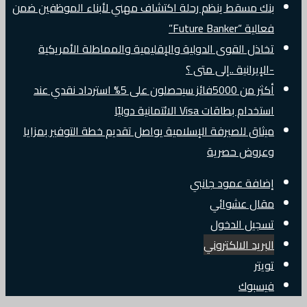
بنك مسقط ينظم رحلة اكتشاف مهني لأبناء الموظفين ضمن
فعالية “Future Banker”
تخاذل القوى الدولية والإقليمية والمماطلة الأمريكية
-الإيرانية ..إلى متى ؟
أكثر من 5000فائز سيحصلون على 5% استرداد نقدي عند
استخدام بطاقات Visa الائتمانية دوليًا
ميثاق للصيرفة الإسلامية يواصل تقديم خطة التوفير بمزايا
وعروض حصرية
إضافة عمود جانبي
مقال عشوائي
تسجيل الدخول
البريد الالكتروني
تويتر
فيسبوك