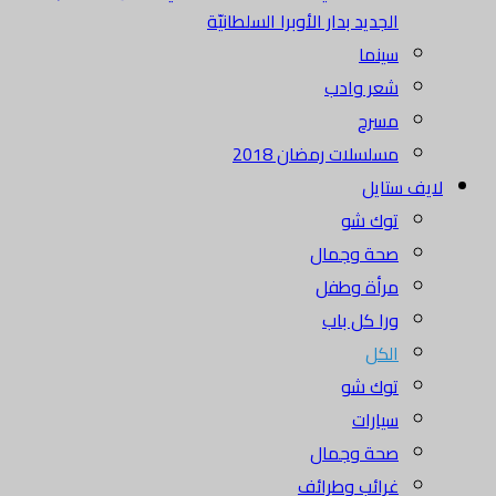
الجديد بدار الأوبرا السلطانيّة
سينما
شعر وادب
مسرح
مسلسلات رمضان 2018
لايف ستايل
توك شو
صحة وجمال
مرأة وطفل
ورا كل باب
الكل
توك شو
سيارات
صحة وجمال
غرائب وطرائف