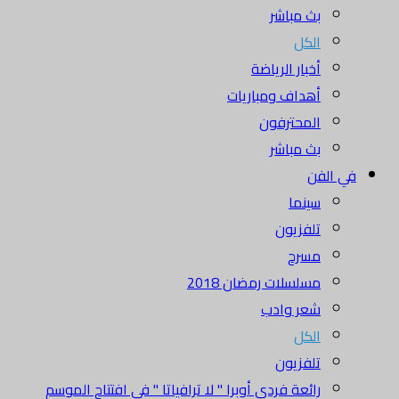
بث مباشر
الكل
أخبار الرياضة
أهداف ومباريات
المحترفون
بث مباشر
في الفن
سينما
تلفزيون
مسرح
مسلسلات رمضان 2018
شعر وادب
الكل
تلفزيون
رائعة فردي أوبرا " لا ترافياتا " في افتتاح الموسم