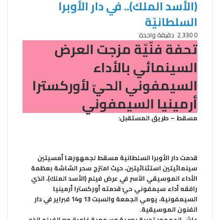
(الأسد الملك).. في دار الأوبرا
السلطانيّة
0
2٬330
دقيقة واحدة
تحفة فنّيّة مزجت العرض
السينمائي بالأداء
السيمفوني الحيّ لأوركسترا
أرمينيا السيمفوني
مسقط – طريق المستقبل:
قدمت دار الأوبرا السلطانية مسقط لجمهورها أمسيتين
سينمائيتين استثنائيتين، حيث امتزج سحر الشاشة بعظمة
الأداء الموسيقي الآسر في عرض فيلم (الأسد الملك)، الذي
رافقه أداء سيمفوني حيّ قدمته أوركسترا أرمينيا
السيمفونية، يومي الجمعة والسبت 13 و14 فبراير في دار
الفنون الموسيقية
.
عاش الجمهور تجربة بصرية وسمعية غامرة مع الفيلم الذي