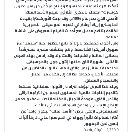
يُعدُّ ظاهرة ثقافية عالمية، وهو إنتاج مرخَّص من قبل “ديزني
كونسرت” احتفاءً بالذكرى الثلاثين لفيلم (الأسد الملك)
الأصلي الذي صدر عام 1994م. وقد برعت الأوركسترا بقيادة
المايسترو إريك أوشنر في تقديم الموسيقى التصويرية
الخالدة بتناغم مذهل مع أحداث الفيلم المعروض على شاشة
عملاقة
.
وفي أجواء محتشدة بالإثارة، تابع الحضور رحلة “سيمبا” عبر
سهول أفريقيا الشاسعة، وهو يكتشف مصيره مسترشداً
بمعاني العائلة والشجاعة والمثابرة. وقد زاد من بهاء العرض
الأغاني الشهيرة التي صاغها إلتون جون والموسيقى
الملحمية لـ هانز زيمر، والتي لامست قلوب الحاضرين من
مختلف الأجيال، محولةً الصالة إلى فضاء من الخيال
والانسجام المطلق
.
وجاء هذا العرض ليؤكد التزام دار الأوبرا السلطانية مسقط
بتقديم إنتاجات عالمية المستوى تجمع بين الترفيه الراقي
والتميز الفني، موحدةً الأجيال المختلفة تحت سقف واحد من
الإبداع الإنساني. وبدمج السرد السينمائي بالأداء
السيمفوني، ارتقى عرض “الأسد الملك” ليكون واحداً من
أكثر الفعاليات تأثيراً وبهاءً في الموسم الحالي، تاركاً أثراً لا
يُنسى لدى الجمهور
.
0
2٬330
دقيقة واحدة