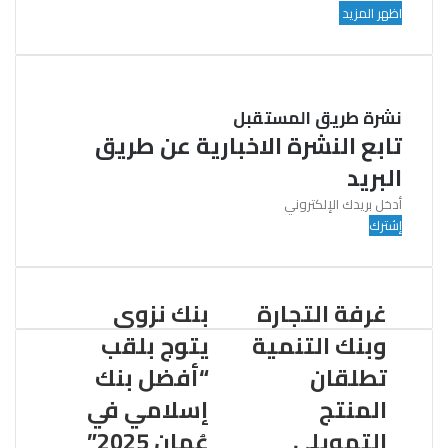
اظهر المزيد
نشرة طريق المستقبل
تابع النشرة الاخبارية عن طريق
البريد
أ
د
خ
ل
ب
غرفة التجارة
بنك نزوى
ر
ي
وبنك التنمية
يتوج بلقب
د
تطلقان
“أفضل بنك
ك
ا
المنتج
إسلامي في
ل
التمويلي
عُمان 2025”
إ