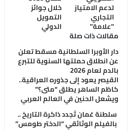
ل
لدعم الامتياز
خلال جوائز
ك
التجاري
التمويل
ت
ر
"علامة"
الدولي
و
مقالات ذات صلة
ن
ي
دار الأوبرا السلطانية مسقط تعلن
عن انطلاق حملتها السنوية للتبرع
بالدم لعام 2026
القيصر يعود إلى جذوره العراقية..
كاظم الساهر يطلق “متى؟”
ويشعل الحنين في العالم العربي
سلطنة عُمان تُجدد ذاكرة التاريخ ..
بالفيلم الوثائقي “الدختر طومس”