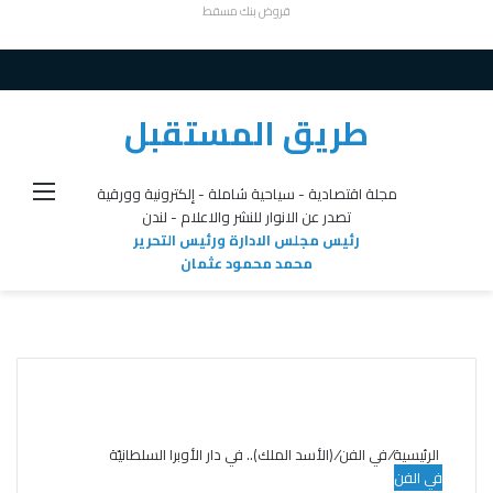
قروض بنك مسقط
طريق المستقبل
القائ
مجلة اقتصادية - سياحية شاملة - إلكترونية وورقية
تصدر عن الانوار للنشر والاعلام - لندن
رئيس مجلس الادارة ورئيس التحرير
محمد محمود عثمان
الرئيسية
/
في الفن
/
(الأسد الملك).. في دار الأوبرا السلطانيّة
في الفن