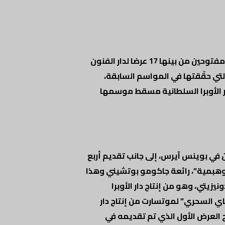
تبدأ دار الاوبرا السلطانية مسقط الموسم الجديد (2019/2020) في شهر سبتمبر المقبل بتقديم ثمانية وثلاثين عرضا جديدًا ببيتين مفتوحين من بينها 17 عرضا لدار الفنون
التي حقّقتها في المواسم السابقة،
 دار الأوبرا السلطانية مسقط موسمها
في بوينس آيرس، إلى جانب تقديم أربع
لبوهبمية”، رائعة جاكومو بوتشيني وهذا
نيزيتي، وهو من إنتاج دار الأوبرا
الناي السحري” لموتسارت من إنتاج دار
 العرض الأول الذي تم تقديمه في