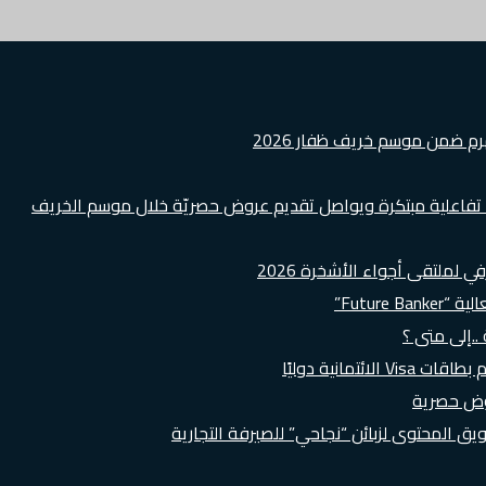
هرم ضمن موسم خريف ظفار 2026
ة تفاعلية مبتكرة ويواصل تقديم عروض حصريّة خلال موسم الخريف
لملتقى أجواء الأشخرة 2026
Futur”
..إلى متى ؟
روض حصرية
 المحتوى لزبائن “نجاحي” للصيرفة التجارية