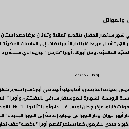
 والعوائل
لتي تشكّل مرجعا غنيّا لدار الأوبرا تضاف إلى العلامات المضيئة 
ّيّة العالميّة ، ومن أبرزها: أوبرا “كارمن” لبيزيه التي ستدشّن
رقصات جديدة
س، بقيادة المايسترو أنطونيلو أليماندي أوركسترا مسرح كولن 
مانسية الروسية الشهيرة للموسيقار سيرغي بانيفيتش، وأوبرا ” ا
ت كارلو، وإخراج جان لويس غريندا، وأوبرا “آنا بولينا” لغايتانو دو
وبرا لوزان، ودار الأوبرا في بيلباو، إضافةً إلى الأوبرا الجديدة “
رج دافيدي ليفرمور، كما يستمر تقديم أوبرا “لاكميه” عقب نجاح