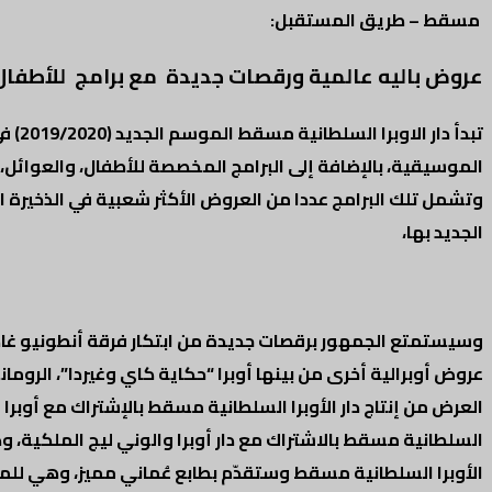
مسقط – طريق المستقبل:
عروض باليه عالمية ورقصات جديدة مع برامج للأطفال
الموسيقية، بالإضافة إلى البرامج المخصصة للأطفال، والعوائل، وا
وتشمل تلك البرامج عددا من العروض الأكثر شعبية في الذخيرة الفن
الجديد بها،
وسيستمتع الجمهور برقصات جديدة من ابتكار فرقة أنطونيو غادي
عروض أوبرالية أخرى من بينها أوبرا “حكاية كاي وغيردا”، الرو
العرض من إنتاج دار الأوبرا السلطانية مسقط بالإشتراك مع أوبرا مون
السلطانية مسقط بالاشتراك مع دار أوبرا والوني ليج الملكية، ودار أ
الأوبرا السلطانية مسقط وستقدّم بطابع عُماني مميز، وهي للمخ