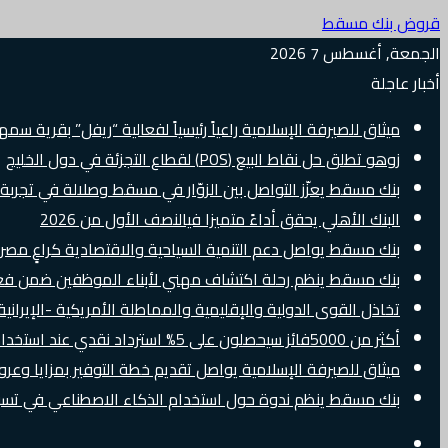
قروض بنك مسقط
الجمعة, أغسطس 7 2026
أخبار عاجلة
ميثاق للصيرفة الإسلامية راعياً رئيسياً لفعالية “ريفل” بقرية سم
زوهو تطلق حل نقاط البيع (POS) لقطاع التجزئة في دول الخليج
بنك مسقط يعزّز التواصل بين الزوّار في مسقط وصلالة في تجرب
البنك الأهلي يحقق أداءً متميزا فيالنصف الأول من 2026
بنك مسقط يواصل دعم التنمية السياحية والاقتصادية كراعٍ مصرفي 
بنك مسقط ينظم رحلة اكتشاف مهني لأبناء الموظفين ضمن فعالية “e Banker
تخاذل القوى الدولية والإقليمية والمماطلة الأمريكية -الإيرانية 
أكثر من 5000فائز سيحصلون على 5% استرداد نقدي عند استخدام بطاقات Visa الائتمانية دوليًا
ميثاق للصيرفة الإسلامية يواصل تقديم خطة التوفير بمزايا وع
بنك مسقط ينظم ندوة حول استخدام الذكاء الاصطناعي في تسويق
إضافة