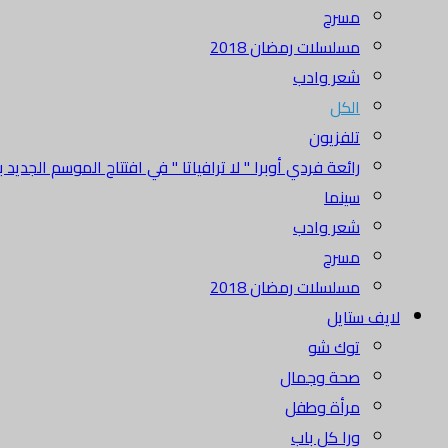
مسرح
مسلسلات رمضان 2018
شعر وادب
الكل
تلفزيون
رائعة فردي أوبرا " لا ترافياتا " في افتتاح الموسم الجديد بدا
سينما
شعر وادب
مسرح
مسلسلات رمضان 2018
لايف ستايل
توك شو
صحة وجمال
مرأة وطفل
ورا كل باب