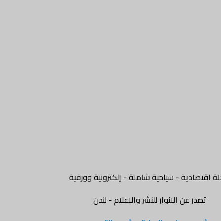
ة اقتصادية - سياحية شاملة - إلكترونية وورقية
تصدر عن الانوار للنشر والاعلام - لندن