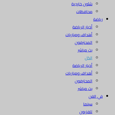
شئون خارجية
محافظات
رياضة
أخبار الرياضة
أهداف ومباريات
المحترفون
بث مباشر
الكل
أخبار الرياضة
أهداف ومباريات
المحترفون
بث مباشر
في الفن
سينما
تلفزيون