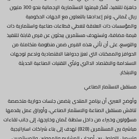
جاهزة للتنفيذ، تُقدّر قيمتها الاستثمارية الإجمالية بنحو 300 مليون
ريال عُماني، وتم إعدادها بالتعاون مع الجهات الحكومية
والمؤسسات ذات العلاقة لتغطي قطاعات صناعية واستثمارية ذات
قيمة مضافة، وتستهدف مستثمرين يبحثون عن فرص قابلة للتنفيذ
والتوسع، على أن تأتي هذه الفرص ضمن منظومة متكاملة من
الحوافز والممكنات التي تعزز جدواها الاقتصادية وتدعم توجهات
الاستدامة والاقتصاد الدائري وتبنّي التقنيات الصناعية الحديثة
والابتكار.
مستقبل الاستثمار الصناعي
وأوضح العبري أن برنامج المنتدى يتضمن جلسات حوارية متخصصة
تناقش مستقبل الصناعة والاستثمار الصناعي، وأوراق عمل يقدمها
مسؤولون وخبراء من داخل سلطنة عُمان وخارجها، إلى جانب لقاءات
مباشرة بين المستثمرين (B2B) تهدف إلى بناء شراكات استراتيجية
وتسهيل التواصل بين أصحاب المشاريع والممولين والمستثمرين،