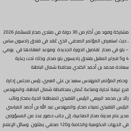
مشاركة وفود من أكثر من 30 دولة في منتدى صحار للاستثمار 2026
، حيث استعرض المؤتمر الصحفي الذي عُقد في فندق رادسون ساس
– بلو في صحار تفاصيل الدورة الجديدة وموعد انعقادها في يومي
4 و5 فبراير المقبل بفندق راديسون بلو صحار، وذلك تحت رعاية
سعادة محمد بن أحمد الكندي محافظ شمال الباطنة
وحضر المؤتمر المهندس سعيد بن علي العبري، رئيس مجلس إدارة
فرع غرفة تجارة وصناعة عُمان بمحافظة شمال الباطنة، والمهندس
رائد بن محمد الربيعي الرئيس التنفيذي للمنطقة الحرة بصحار ونائب
الرئيس التنفيذي لميناء صحار، والمهندس عبد الله بن أحمد المياسي
مدير عام مدينة صحار الصناعية، إلى جانب حضور عدد من المسؤولين
في الجهات الحكومية والخاصة و120 صحفي يمثلون وسائل الإعلام