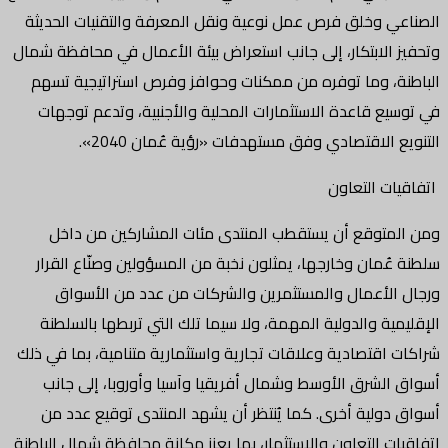
الصناعي وخلق فرص عمل نوعية ونقل المعرفة والتقنيات الحديثة
وتحفيز الابتكار، إلى جانب استعراض بيئة الأعمال في محافظة شمال
الباطنة، وما توفره من ممكنات وحوافز وفرص استراتيجية تسهم
في توسيع قاعدة الاستثمارات المحلية والأجنبية، وتدعم توجهات
التنويع الاقتصادي وفق مستهدفات «رؤية عُمان 2040».
اتفاقيات التعاون
ومن المتوقع أن يستقطب المنتدى مئات المشاركين من داخل
سلطنة عُمان وخارجها، يمثلون نخبة من المسؤولين وصنّاع القرار
ورجال الأعمال والمستثمرين والشركات من عدد من الأسواق
الإقليمية والدولية المهمة، ولا سيما تلك التي تربطها بالسلطنة
شراكات اقتصادية وعلاقات تجارية واستثمارية متنامية، بما في ذلك
أسواق الشرق الأوسط وشمال أفريقيا وآسيا وأوروبا، إلى جانب
أسواق دولية أخرى. كما يُنتظر أن يشهد المنتدى توقيع عدد من
اتفاقيات التعاون والاستثمار، بما يعزز مكانة محافظة شمال الباطنة