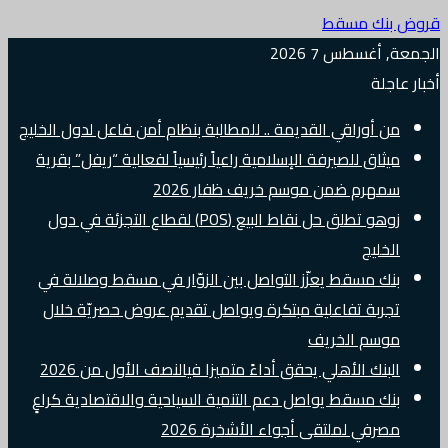
قروض بنك مسقط
الجمعة, أغسطس 7 2026
أخبار عاجلة
من أوراقي القديمة .. للمطالبة بنظام أمن فاعل لدول الخليج
ميثاق للصيرفة الإسلامية راعياً رئيسياً لفعالية “ريفل” بقرية
سمهرم ضمن موسم خريف ظفار 2026
زوهو تطلق حل نقاط البيع (POS) لقطاع التجزئة في دول
الخليج
بنك مسقط يعزّز التواصل بين الزوّار في مسقط وصلالة في
تجربة تفاعلية مبتكرة ويواصل تقديم عروض حصريّة خلال
موسم الخريف
البنك الأهلي يحقق أداءً متميزا فيالنصف الأول من 2026
بنك مسقط يواصل دعم التنمية السياحية والاقتصادية كراعٍ
مصرفي لملتقى أجواء الأشخرة 2026