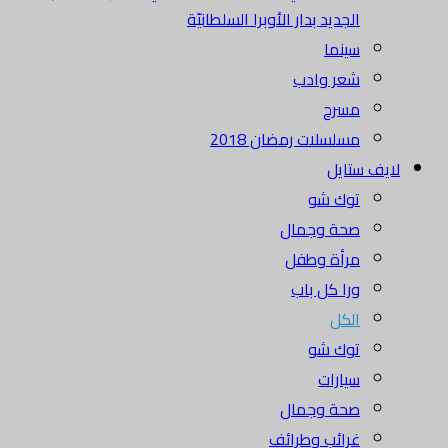
الجديد بدار الأوبرا السلطانيّة
سينما
شعر وادب
مسرح
مسلسلات رمضان 2018
لايف ستايل
توك شو
صحة وجمال
مرأة وطفل
ورا كل باب
الكل
توك شو
سيارات
صحة وجمال
غرائب وطرائف