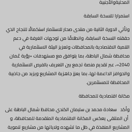
المحليةوالأجنبية
استمرارا للنسخة السابقة
وتأتي الدورة الثانية من منتدى صحار للاستثمار استكمالًا للنجاح الذي
حققته النسخة السابقة، وانطلاقًا من توجهات الغرفة في دعم
التنمية الاقتصادية بالمحافظات وتعزيز البيئة الاستثمارية في
محافظة شمال الباطنة، بما يتوافق مع مستهدفات «رؤية عُمان
2040»، عبر تقديم منصة تجمع بين التعريف بالفرص الاستثمارية
والحوافز الداعمة لها، بما يعزز جاهزية المشاريع ويزيد من جاذبية
المحافظة للمستثمرين.
مكانة اقتصادية للمحافظة
وأكد سعادة محمد بن سليمان الكندي محافظ شمال الباطنة على
أن الملتقى يعكس المكانة الاقتصادية المتقدمة للمحافظة، و
المشاريع المنفذة في ظل ما تشهده ولاياتها من مشاريع تنموية