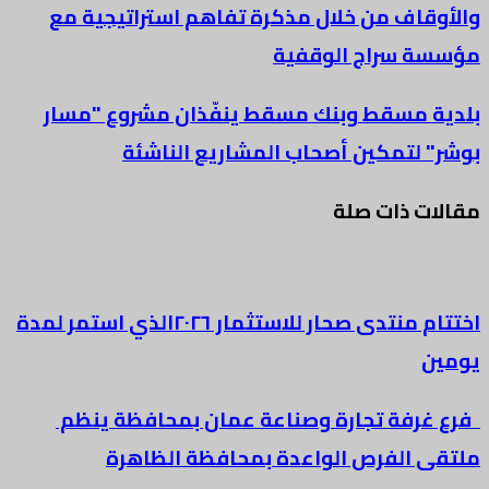
والأوقاف من خلال مذكرة تفاهم استراتيجية مع
مؤسسة سراج الوقفية
بلدية مسقط وبنك مسقط ينفّذان مشروع "مسار
بوشر" لتمكين أصحاب المشاريع الناشئة
مقالات ذات صلة
اختتام منتدى صحار للاستثمار ٢٠٢٦الذي استمر لمدة
يومين
فرع غرفة تجارة وصناعة عمان بمحافظة ينظم
ملتقى الفرص الواعدة بمحافظة الظاهرة