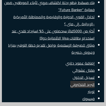
بنك مسقط ينظم رحلة اكتشاف مهني لأبناء الموظفين ضمن
فعالية “Future Banker”
تخاذل القوى الدولية والإقليمية والمماطلة الأمريكية
-الإيرانية ..إلى متى ؟
أكثر من 5000فائز سيحصلون على 5% استرداد نقدي عند
استخدام بطاقات Visa الائتمانية دوليًا
ميثاق للصيرفة الإسلامية يواصل تقديم خطة التوفير بمزايا
وعروض حصرية
إضافة عمود جانبي
مقال عشوائي
تسجيل الدخول
البريد الالكتروني
تويتر
فيسبوك