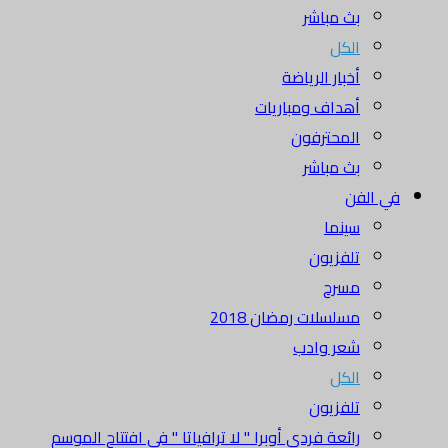
بث مباشر
الكل
أخبار الرياضة
أهداف ومباريات
المحترفون
بث مباشر
في الفن
سينما
تلفزيون
مسرح
مسلسلات رمضان 2018
شعر وادب
الكل
تلفزيون
رائعة فردي أوبرا " لا ترافياتا " في افتتاح الموسم