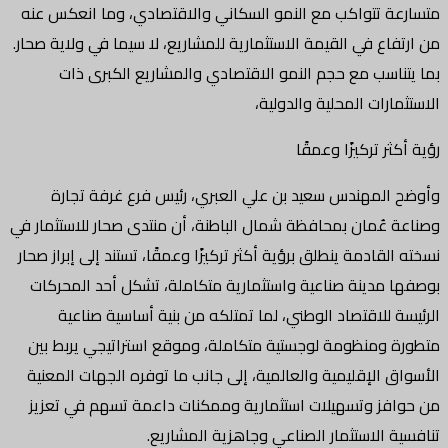
متسارعة تتواكب مع النمو السكاني والاقتصادي، وما انعكس عنه
من ارتفاع في القيمة الاستثمارية للمشاريع، لا سيما في ولاية صحار.
بما يتناسب مع حجم النمو الاقتصادي والمشاريع الكبرى ذات
الاستثمارات المحلية والدولية،
رؤية أكثر تركيزًا وعمقًا
وأوضح المهندس سعيد بن علي العبري، رئيس فرع غرفة تجارة
وصناعة عُمان بمحافظة شمال الباطنة، أن منتدى صحار للاستثمار في
نسخته القادمة ينطلق برؤية أكثر تركيزًا وعمقًا، تستند إلى إبراز صحار
بوصفها مدينة صناعية واستثمارية متكاملة، تشكل أحد المحركات
الرئيسة للاقتصاد الوطني، لما تمتلكه من بنية أساسية صناعية
متطورة ومنظومة لوجستية متكاملة، وموقع استراتيجي يربط بين
الأسواق الإقليمية والعالمية، إلى جانب ما توفره الجهات المعنية
من حوافز وتسهيلات استثمارية وممكنات داعمة تسهم في تعزيز
تنافسية الاستثمار الصناعي وجاهزية المشاريع.