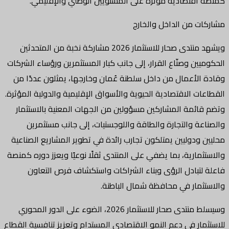
كمنصة اقتصادية مؤثرة على المستويين الوطني والإقليمي.
مشاركات من الداخل والخارج
ويشهد منتدى صحار للاستثمار 2026 مشاركة نخبة من المتحدثين
الحكوميين وصنّاع القرار، إلى جانب كبار المستثمرين ورؤساء الشركات
وقادة الأعمال من داخل سلطنة عُمان وخارجها، يمثلون عددًا من
القطاعات الاقتصادية الحيوية والأسواق الإقليمية والدولية المؤثرة.
وتضم قائمة المشاركين مسؤولين من الجهات المعنية بالاستثمار
والصناعة والتجارة والطاقة واللوجستيات، إلى جانب مستثمرين
محليين ودوليين يمتلكون تجارب رائدة في تطوير المشاريع الصناعية
والاستثمارية، بما يضفي على المنتدى ثقلًا نوعيًا ويعزز دوره كمنصة
فاعلة لتبادل الرؤى وبناء الشراكات واستكشاف فرص التعاون
والاستثمار في محافظة شمال الباطنة.
وسيسلط منتدى صحار للاستثمار 2026، الضوء على الدور المحوري
للاستثمار في دعم النمو الاقتصادي المستدام وتعزيز تنافسية القطاع