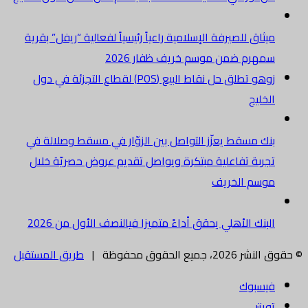
ميثاق للصيرفة الإسلامية راعياً رئيسياً لفعالية “ريفل” بقرية
سمهرم ضمن موسم خريف ظفار 2026
زوهو تطلق حل نقاط البيع (POS) لقطاع التجزئة في دول
الخليج
بنك مسقط يعزّز التواصل بين الزوّار في مسقط وصلالة في
تجربة تفاعلية مبتكرة ويواصل تقديم عروض حصريّة خلال
موسم الخريف
البنك الأهلي يحقق أداءً متميزا فيالنصف الأول من 2026
© حقوق النشر 2026، جميع الحقوق محفوظة |
طريق المستقبل
فيسبوك
تويتر