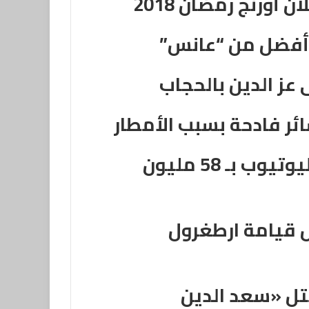
 أورنج رمضان 2018
أفضل من “عانس”
عز الدين بالحجاب
فادحة بسبب الأمطار
البيت الكبير يتربع على عرش اليوتيوب بـ 58 مليون
من مسلسل قيامة ارطغرول
قتل «سعد الدين