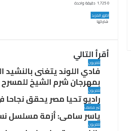
0
1٬725
دقيقة واحدة
تويتر
طباعة
فيسبوك
واتساب
اظهر المزيد
شاركها
تويتر
طباعة
فيسبوك
واتساب
مشاركة
عبر
البريد
أقرأ التالي
تلفزيون
فادي اللوند يتغنى بالنشيد 
بمهرجان شرم الشيخ للمسرح 
تلفزيون
راديو تحيا مصر يحقق نجاحا في
غير مصنف
ياسر سامى: أزمة مسلسل نس
تلفزيون