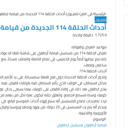
الرئيسية
/
في الفن
/
تلفزيون
/
أحداث الحلقة 114 الجديدة من قيامة ارطغول
تلفزيون
أحداث الحلقة 114 الجديدة من قيامة ارطغول
0
1٬725
دقيقة واحدة
تويتر
طباعة
فيسبوك
واتساب
مواعيد العرض وقنواته:
تعرض الحلقة 114 من مسلسل قيامة أرطغرل على شاشة قناة الد
كما يتم عرضها أيضاً يوم الخميس، في تمام الثامنة والنصف مساءً، مع إ
ساعتين ونصف.
أحداث الحلقة 114:
وتدور أحداث الحلقة الجديدة حول فتح قلعة سميساط، على يد الأمير ال
مكان السلطان، في الوقت الذي يأمر السلطان فيه بالإلقاء القبض عليه
ينجح ارطغرل بعد ذلك في إلقاء القبض على كوبيك، بينما يسعى رجال غو
كوبيك وسط مسمع الجميع، وتعلق جثته ليكون عبرة لكل من يعتبر من ال
تردد تصريحات لصناع المسلسل أنه ستم إنهاء أحداث الموسم الرابع، في ش
ويذكر أنه يتم بث المسلسل في 23 دولة، من بينها روم
الأوروبية واللاتينية.
الوسوم
قيامة أرطغول
مسلسل ارطغول