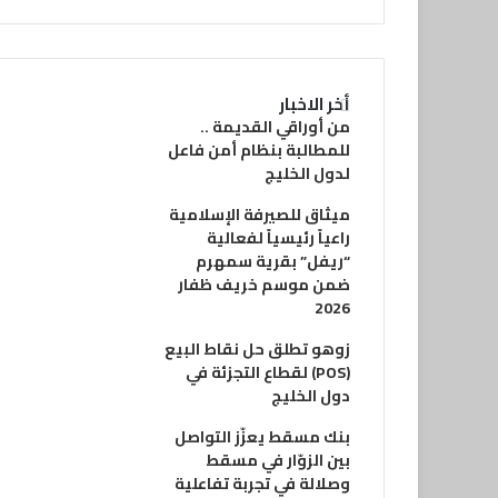
أخر الاخبار
من أوراقي القديمة ..
للمطالبة بنظام أمن فاعل
لدول الخليج
ميثاق للصيرفة الإسلامية
راعياً رئيسياً لفعالية
“ريفل” بقرية سمهرم
ضمن موسم خريف ظفار
2026
زوهو تطلق حل نقاط البيع
(POS) لقطاع التجزئة في
دول الخليج
بنك مسقط يعزّز التواصل
بين الزوّار في مسقط
وصلالة في تجربة تفاعلية