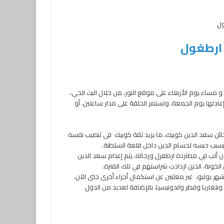
عوة، و مساء يوم الأربعاء على موقع النور، من خلال البث الحي،
عادتها يوم الجمعة، وتستمر الحلقة على مدار ساعتين، أو
خائن سعد الدين كوبيك، ما يزيد ثقة كوبيك في تنصيب نفسه
 بسبب حبسه لحسام الدين داخل قلعة السلطنة.
ن ألب في مطاردة ارطغرل ورجاله، يتم إعدام سعد الدين
خونة، الذين ازدادت شراستهم في تلك الفترة.
هر يوليو، غير معلنين عن استكمال أجزاء أخرى حتى الآن،
انيا وروسيا وايران وبلغاريا وقطر واندونيسيا، بالإضافة لعديد من الدول