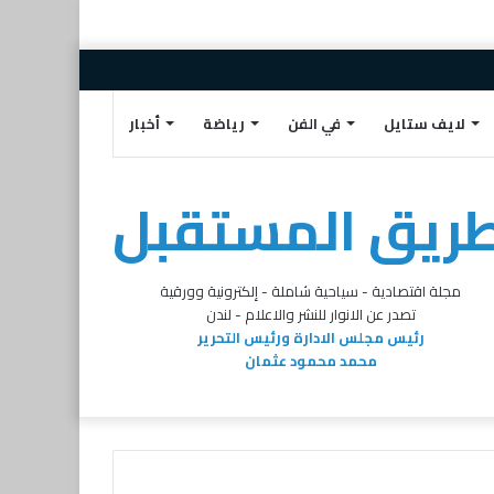
إضافة
مقال
تسجيل
تويتر
البريد
فيسبوك
عمود
عشوائي
الدخول
الالكتروني
لايف ستايل
في الفن
رياضة
أخبار
جانبي
ريق المستقبل
مجلة اقتصادية - سياحية شاملة - إلكترونية وورقية
تصدر عن الانوار للنشر والاعلام - لندن
رئيس مجلس الادارة ورئيس التحرير
محمد محمود عثمان