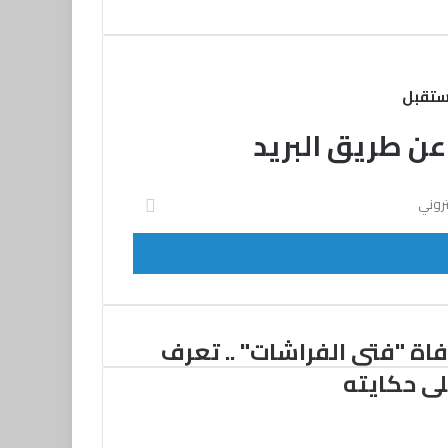
ستقبل
 عن طريق البريد
اة "فتى الفراشات" .. تعرف
ى حكايته