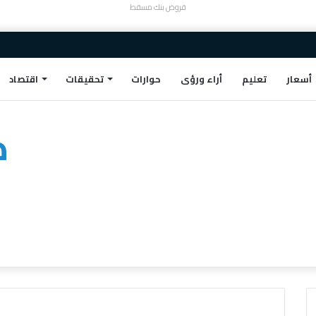
قروض بنك مسقط
أسعار
تعليم
أراء ورؤى
حوارات
تحقيقات
اقتصاد
ط