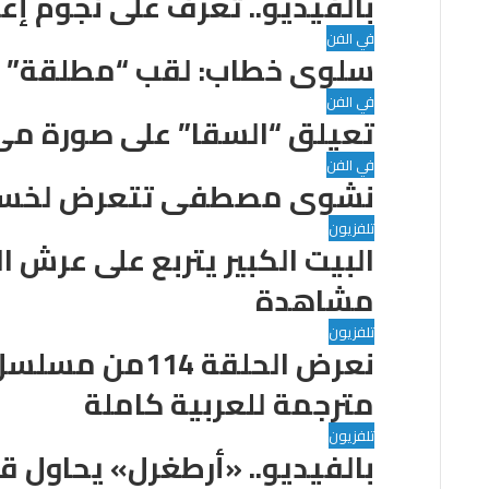
بالفيديو.. تعرف على نجوم إعلان
في الفن
سلوى خطاب: لقب “مطلقة” 
في الفن
تعيلق “السقا” على صورة مى 
في الفن
نشوى مصطفى تتعرض لخسائر 
تلفزيون
مشاهدة
تلفزيون
نعرض الحلقة 114
مترجمة للعربية كاملة
تلفزيون
بالفيديو.. «أرطغرل» يحاول 