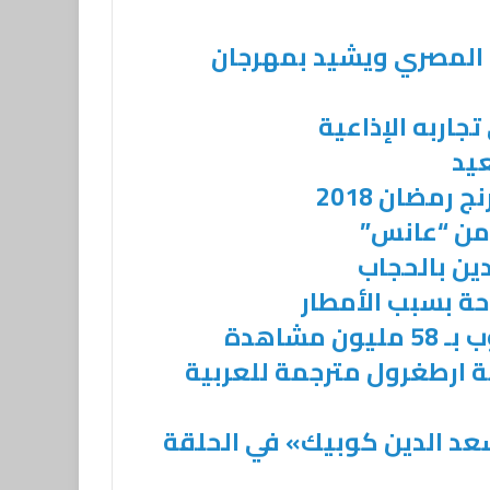
ي المصري ويشيد بمهرجان
جاربه الإذاعية
يد
رمضان 2018
من “عانس”
ين بالحجاب
 بسبب الأمطار
مشاهدة
سل قيامة ارطغرول مترجمة للعربية
عد الدين كوبيك» في الحلقة