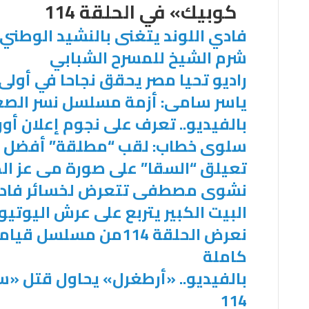
كوبيك» في الحلقة 114
فادي اللوند يتغنى بالنشيد الوطن
شرم الشيخ للمسرح الشبابي
راديو تحيا مصر يحقق نجاحا في أولى ت
ياسر سامى: أزمة مسلسل نسر الصع
بالفيديو.. تعرف على نجوم إعلان أورنج 
سلوى خطاب: لقب “مطلقة” أفضل 
تعيلق “السقا” على صورة مى عز الد
نشوى مصطفى تتعرض لخسائر فادحة
البيت الكبير يتربع على عرش اليوتيوب بـ 58 مليون 
نعرض الحلقة 114من مسل
كاملة
بالفيديو.. «أرطغرل» يحاول قتل «س
114