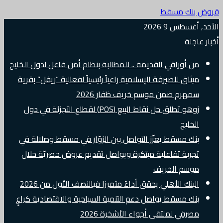
قروض بنك مسقط
الأحد, أغسطس 9 2026
أخبار عاجلة
من أوراقي القديمة .. للمطالبة بنظام أمن فاعل لدول الخليج
ميثاق للصيرفة الإسلامية راعياً رئيسياً لفعالية “ريفل” بقرية
سمهرم ضمن موسم خريف ظفار 2026
زوهو تطلق حل نقاط البيع (POS) لقطاع التجزئة في دول
الخليج
بنك مسقط يعزّز التواصل بين الزوّار في مسقط وصلالة في
تجربة تفاعلية مبتكرة ويواصل تقديم عروض حصريّة خلال
موسم الخريف
البنك الأهلي يحقق أداءً متميزا فيالنصف الأول من 2026
بنك مسقط يواصل دعم التنمية السياحية والاقتصادية كراعٍ
مصرفي لملتقى أجواء الأشخرة 2026