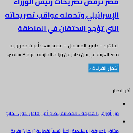
مصر ترفض تصريحات رئيس الوزراء
الإسرائيلي وتحمله عواقب تصريحاته
التي تؤجج الاحتقان في المنطقة
القاهرة – طريق المستقبل – محمد سعد: أعربت جمهورية
مصر العربية في بيان صادر عن وزارة الخارجية اليوم ٣ سبتمبر…
أكمل القراءة »
أخر الاخبار
من أوراقي القديمة .. للمطالبة بنظام أمن فاعل لدول الخليج
ميثاق للصيرفة الإسلامية راعياً رئيسياً لفعالية “ريفل” بقرية