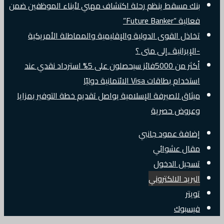
بنك مسقط ينظم رحلة اكتشاف مهني لأبناء الموظفين ضمن
فعالية “Future Banker”
تخاذل القوى الدولية والإقليمية والمماطلة الأمريكية
-الإيرانية ..إلى متى ؟
أكثر من 5000فائز سيحصلون على 5% استرداد نقدي عند
استخدام بطاقات Visa الائتمانية دوليًا
ميثاق للصيرفة الإسلامية يواصل تقديم خطة التوفير بمزايا
وعروض حصرية
إضافة عمود جانبي
مقال عشوائي
تسجيل الدخول
البريد الالكتروني
تويتر
فيسبوك