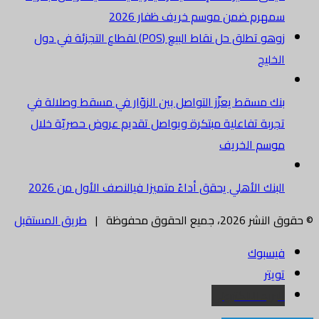
سمهرم ضمن موسم خريف ظفار 2026
زوهو تطلق حل نقاط البيع (POS) لقطاع التجزئة في دول
الخليج
بنك مسقط يعزّز التواصل بين الزوّار في مسقط وصلالة في
تجربة تفاعلية مبتكرة ويواصل تقديم عروض حصريّة خلال
موسم الخريف
البنك الأهلي يحقق أداءً متميزا فيالنصف الأول من 2026
© حقوق النشر 2026، جميع الحقوق محفوظة |
طريق المستقبل
فيسبوك
تويتر
البريد الالكتروني