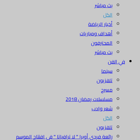
بث مباشر
الكل
أخبار الرياضة
أهداف ومباريات
المحترفون
بث مباشر
في الفن
سينما
تلفزيون
مسرح
مسلسلات رمضان 2018
شعر وادب
الكل
تلفزيون
رائعة فردي أوبرا " لا ترافياتا " في افتتاح الموسم