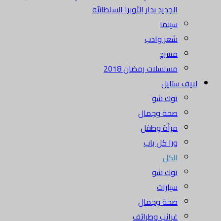
الجديد بدار الأوبرا السلطانيّة
سينما
شعر وادب
مسرح
مسلسلات رمضان 2018
لايف ستايل
توك شو
صحة وجمال
مرأة وطفل
ورا كل باب
الكل
توك شو
سيارات
صحة وجمال
غرائب وطرائف