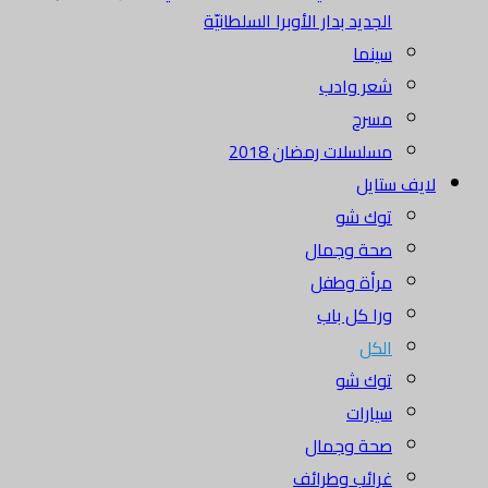
الجديد بدار الأوبرا السلطانيّة
سينما
شعر وادب
مسرح
مسلسلات رمضان 2018
لايف ستايل
توك شو
صحة وجمال
مرأة وطفل
ورا كل باب
الكل
توك شو
سيارات
صحة وجمال
غرائب وطرائف