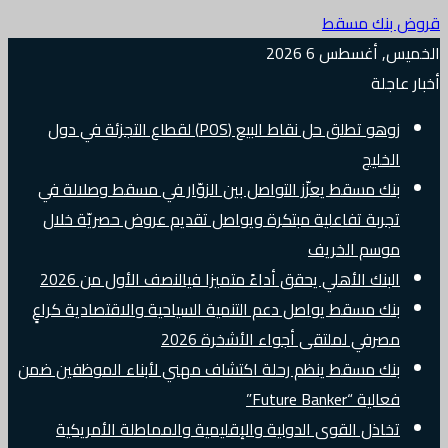
قروض بنك مسقط
الخميس, أغسطس 6 2026
أخبار عاجلة
زوهو تطلق حل نقاط البيع (POS) لقطاع التجزئة في دول
الخليج
بنك مسقط يعزّز التواصل بين الزوّار في مسقط وصلالة في
تجربة تفاعلية مبتكرة ويواصل تقديم عروض حصريّة خلال
موسم الخريف
البنك الأهلي يحقق أداءً متميزا فيالنصف الأول من 2026
بنك مسقط يواصل دعم التنمية السياحية والاقتصادية كراعٍ
مصرفي لملتقى أجواء الأشخرة 2026
بنك مسقط ينظم رحلة اكتشاف مهني لأبناء الموظفين ضمن
فعالية “Future Banker”
تخاذل القوى الدولية والإقليمية والمماطلة الأمريكية