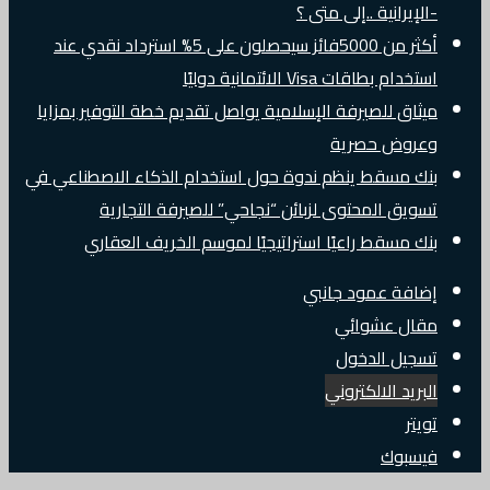
-الإيرانية ..إلى متى ؟
أكثر من 5000فائز سيحصلون على 5% استرداد نقدي عند
استخدام بطاقات Visa الائتمانية دوليًا
ميثاق للصيرفة الإسلامية يواصل تقديم خطة التوفير بمزايا
وعروض حصرية
بنك مسقط ينظم ندوة حول استخدام الذكاء الاصطناعي في
تسويق المحتوى لزبائن “نجاحي” للصيرفة التجارية
بنك مسقط راعيًا استراتيجيًا لموسم الخريف العقاري
إضافة عمود جانبي
مقال عشوائي
تسجيل الدخول
البريد الالكتروني
تويتر
فيسبوك