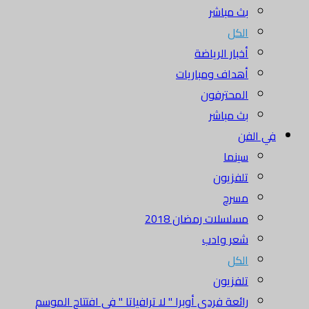
بث مباشر
الكل
أخبار الرياضة
أهداف ومباريات
المحترفون
بث مباشر
في الفن
سينما
تلفزيون
مسرح
مسلسلات رمضان 2018
شعر وادب
الكل
تلفزيون
رائعة فردي أوبرا " لا ترافياتا " في افتتاح الموسم