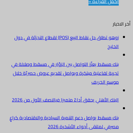
أكمل القراءة »
أخر الاخبار
زوهو تطلق حل نقاط البيع (POS) لقطاع التجزئة في دول
الخليج
بنك مسقط يعزّز التواصل بين الزوّار في مسقط وصلالة في
تجربة تفاعلية مبتكرة ويواصل تقديم عروض حصريّة خلال
موسم الخريف
البنك الأهلي يحقق أداءً متميزا فيالنصف الأول من 2026
بنك مسقط يواصل دعم التنمية السياحية والاقتصادية كراعٍ
مصرفي لملتقى أجواء الأشخرة 2026