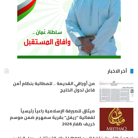
أخر الاخبار
من أوراقي القديمة .. للمطالبة بنظام أمن
فاعل لدول الخليج
ميثاق للصيرفة الإسلامية راعياً رئيسياً
لفعالية “ريفل” بقرية سمهرم ضمن موسم
خريف ظفار 2026