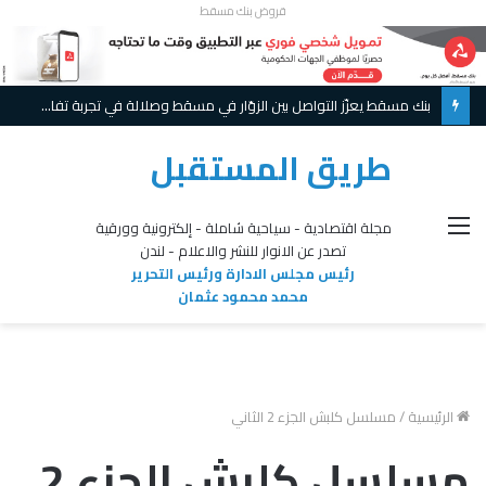
قروض بنك مسقط
بنك مسقط يعزّز التواصل بين الزوّار في مسقط وصلالة في تجربة تفاعلية مبتكرة ويواصل تقديم عروض حصريّة خلال موسم الخريف
طريق المستقبل
القائمة
مجلة اقتصادية - سياحية شاملة - إلكترونية وورقية
تصدر عن الانوار للنشر والاعلام - لندن
رئيس مجلس الادارة ورئيس التحرير
محمد محمود عثمان
الرئيسية
/
مسلسل كلبش الجزء 2 الثاني
مسلسل كلبش الجزء 2