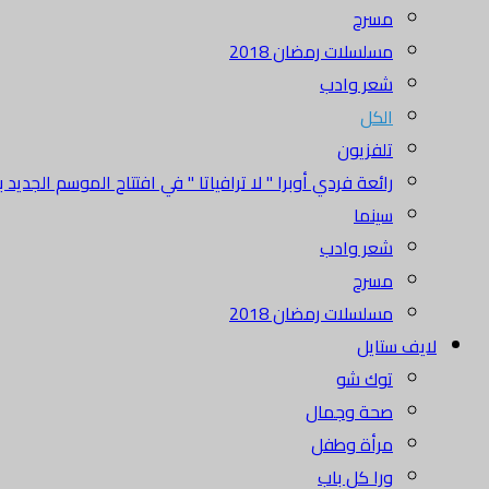
مسرح
مسلسلات رمضان 2018
شعر وادب
الكل
تلفزيون
رائعة فردي أوبرا " لا ترافياتا " في افتتاح الموسم الجديد بدا
سينما
شعر وادب
مسرح
مسلسلات رمضان 2018
لايف ستايل
توك شو
صحة وجمال
مرأة وطفل
ورا كل باب