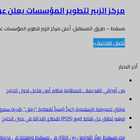
مركز الزبير لتطوير المؤسسات يعلن ع
مسقط – طريق المستقبل: أعلن مركز الزبير لتطوير المؤسسات ع
أكمل القراءة »
أخر الاخبار
من أوراقي القديمة .. للمطالبة بنظام أمن فاعل لدول الخليج
ميثاق للصيرفة الإسلامية راعياً رئيسياً لفعالية “ريفل” بقرية سم
زوهو تطلق حل نقاط البيع (POS) لقطاع التجزئة في دول الخليج
بنك مسقط يعزّز التواصل بين الزوّار في مسقط وصلالة في تجرب