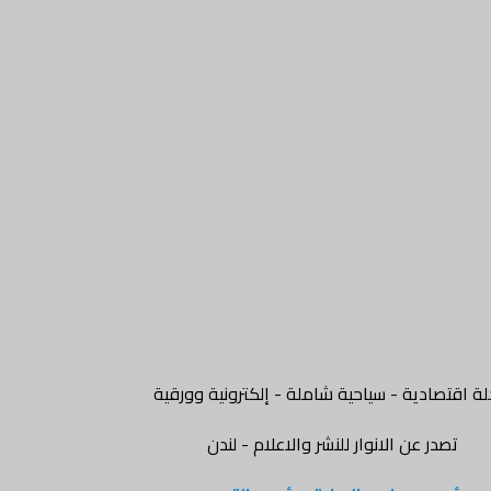
ة اقتصادية - سياحية شاملة - إلكترونية وورقية
تصدر عن الانوار للنشر والاعلام - لندن