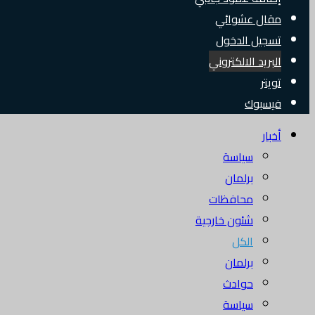
مقال عشوائي
تسجيل الدخول
البريد الالكتروني
تويتر
فيسبوك
أخبار
سياسة
برلمان
محافظات
شئون خارجية
الكل
برلمان
حوادث
سياسة