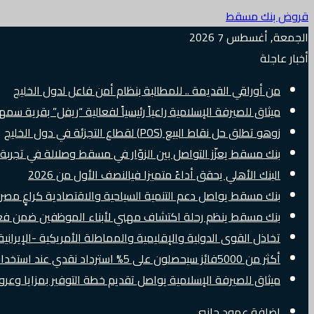
قروض بنك مسقط
الجمعة, أغسطس 7 2026
أخبار عاجلة
من أوراقي القديمة .. للمطالبة بنظام أمن فاعل لدول الخليج
ميثاق للصيرفة الإسلامية راعياً رئيسياً لفعالية “ريفل” بقرية سم
زوهو تطلق حل نقاط البيع (POS) لقطاع التجزئة في دول الخليج
بنك مسقط يعزّز التواصل بين الزوّار في مسقط وصلالة في تجرب
البنك الأهلي يحقق أداءً متميزا فيالنصف الأول من 2026
بنك مسقط يواصل دعم التنمية السياحية والاقتصادية كراعٍ مصرفي 
بنك مسقط ينظم رحلة اكتشاف مهني لأبناء الموظفين ضمن فعالية “e Banker
تخاذل القوى الدولية والإقليمية والمماطلة الأمريكية -الإيرانية 
أكثر من 5000فائز سيحصلون على 5% استرداد نقدي عند استخدام بطاقات Visa الائتمانية دوليًا
ميثاق للصيرفة الإسلامية يواصل تقديم خطة التوفير بمزايا وع
إضافة عمود جانبي