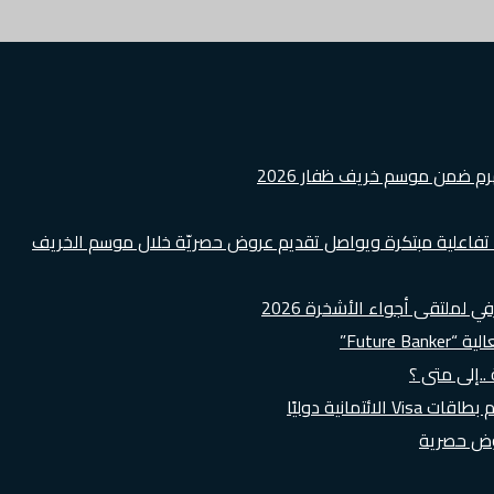
هرم ضمن موسم خريف ظفار 2026
ة تفاعلية مبتكرة ويواصل تقديم عروض حصريّة خلال موسم الخريف
لملتقى أجواء الأشخرة 2026
Futur”
..إلى متى ؟
روض حصرية