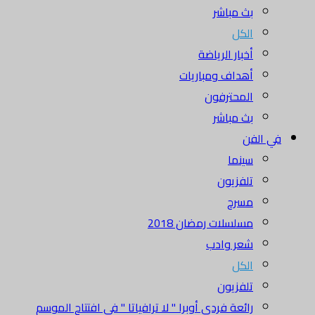
بث مباشر
الكل
أخبار الرياضة
أهداف ومباريات
المحترفون
بث مباشر
في الفن
سينما
تلفزيون
مسرح
مسلسلات رمضان 2018
شعر وادب
الكل
تلفزيون
رائعة فردي أوبرا " لا ترافياتا " في افتتاح الموسم