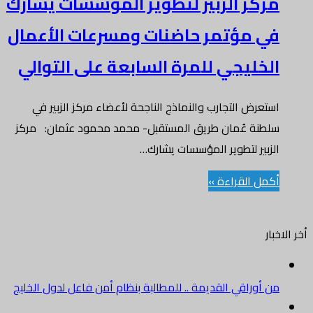
مركز الزبير لتطوير المؤسسات يشارك
في مؤتمر حاضنات ومسرعات الأعمال
الخليجي للمرة السابعة على التوالي
استعرض التجارب والنماذج الناجحة لأعضاء مركز الزبير في
سلطنة عُمان طريق المستقبل- محمد محمود عثمان: مركز
الزبير لتطوير المؤسسات يشارك…
أكمل القراءة »
أخر الاخبار
من أوراقي القديمة .. للمطالبة بنظام أمن فاعل لدول الخليج