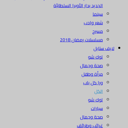
الجديد بدار الأوبرا السلطانيّة
سينما
شعر وادب
مسرح
مسلسلات رمضان 2018
لايف ستايل
توك شو
صحة وجمال
مرأة وطفل
ورا كل باب
الكل
توك شو
سيارات
صحة وجمال
غرائب وطرائف