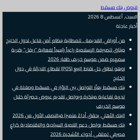
قروض بنك مسقط
السبت, أغسطس 8 2026
أخبار عاجلة
من أوراقي القديمة .. للمطالبة بنظام أمن فاعل لدول الخليج
ميثاق للصيرفة الإسلامية راعياً رئيسياً لفعالية “ريفل” بقرية
سمهرم ضمن موسم خريف ظفار 2026
زوهو تطلق حل نقاط البيع (POS) لقطاع التجزئة في دول
الخليج
بنك مسقط يعزّز التواصل بين الزوّار في مسقط وصلالة في
تجربة تفاعلية مبتكرة ويواصل تقديم عروض حصريّة خلال
موسم الخريف
البنك الأهلي يحقق أداءً متميزا فيالنصف الأول من 2026
بنك مسقط يواصل دعم التنمية السياحية والاقتصادية كراعٍ
مصرفي لملتقى أجواء الأشخرة 2026