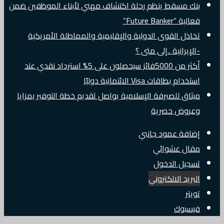
بنك مسقط ينظم رحلة اكتشاف مهني لأبناء الموظفين ضمن
فعالية “Future Banker”
تخاذل القوى الدولية والإقليمية والمماطلة الأمريكية
-الإيرانية ..إلى متى ؟
أكثر من 5000فائز سيحصلون على 5% استرداد نقدي عند
استخدام بطاقات Visa الائتمانية دوليًا
ميثاق للصيرفة الإسلامية يواصل تقديم خطة التوفير بمزايا
وعروض حصرية
إضافة عمود جانبي
مقال عشوائي
تسجيل الدخول
البريد الالكتروني
تويتر
فيسبوك