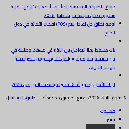
ميثاق للصيرفة الإسلامية راعياً رئيسياً لفعالية “ريفل” بقرية
سمهرم ضمن موسم خريف ظفار 2026
زوهو تطلق حل نقاط البيع (POS) لقطاع التجزئة في دول
الخليج
بنك مسقط يعزّز التواصل بين الزوّار في مسقط وصلالة في
تجربة تفاعلية مبتكرة ويواصل تقديم عروض حصريّة خلال
موسم الخريف
البنك الأهلي يحقق أداءً متميزا فيالنصف الأول من 2026
© حقوق النشر 2026، جميع الحقوق محفوظة |
طريق المستقبل
فيسبوك
تويتر
البريد الالكتروني